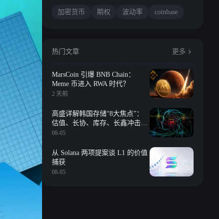
加密货币
期权
波动率
coinbase
热门文章
更多
MarsCoin 引爆 BNB Chain：
Meme 币进入 RWA 时代？
2 天前
高盛详解韩国存储“8大焦点”：
估值、长协、库存、长鑫冲击、
回购等
08-05
从 Solana 两项提案谈 L1 的价值
捕获
08-05