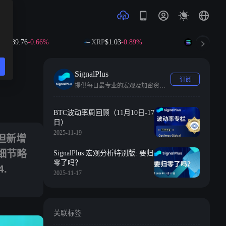
6
-0.66%
XRP
$1.03
-0.89%
SOL
$73.51
+0.28%
SignalPlus
订阅
提供每日最专业的宏观及加密资讯及分析报道
与医疗保健领域，政府部门与制造业则出现净流失。数据细节略显疲弱，失业率自 
BTC波动率周回顾（11月10日-17
日）
2025-11-19
，但新增
细节略
SignalPlus 宏观分析特别版: 要归
零了吗？
.
2025-11-17
关联标签