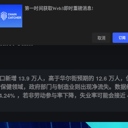
第一时间获取Web3即时重磅消息!
C
$64,766.43
+0.25%
ETH
$1,912.54
+0.51%
BNB
$589.7
数据
发现
取消
订阅
iet Calm
9 万人，高于华尔街预期的 12.6 万人，但新增职位主要集中于休闲娱乐
新增 13.9 万人，高于华尔街预期的 12.6 万人
疗保健领域，政府部门与制造业则出现净流失。数据
 4.24% ，若非劳动参与率下降，失业率可能会接近 4