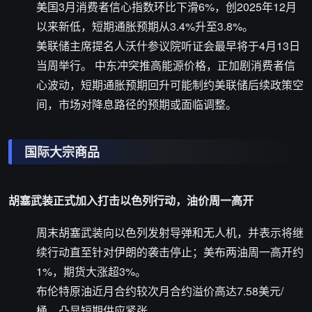
美国3月消费者信心指数环比下滑6%，创2025年12月
以来新低，短期通胀预期从3.4%升至3.8%。
美联储主席提名人沃什参议院听证会最早将于4月13日
当周举行。 中东冲突推高能源价格，正加剧消费者信
心波动，短期通胀预期回升可能制约美联储后续政策空
间，市场对降息路径的预期或面临调整。
国际大宗商品
胡塞武装正式加入打击以色列行动，油价周一高开
周末胡塞武装向以色列发射导弹和无人机，并表示将继
续行动直至针对伊朗的袭击停止；美布两油周一高开约
1%，期货大涨超3%。
布伦特原油近月合约较次月合约溢价高达7.58美元/
桶，凸显短期供应紧张。