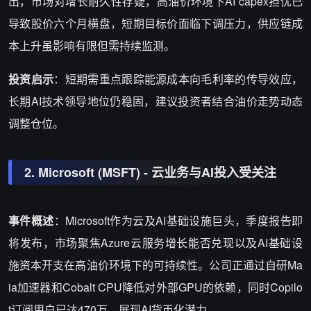
出，市场对增长耐久性存疑，高油价环境下AI capex担忧已
导致股价六个月横盘，短期目标价面临下调压力，供应链成
本上升虽影响有限但需持续监测。
投资启示
：短期需重点跟踪能源成本向毛利率的传导效应，
长期AI技术领导地位仍稳固，建议投资者结合油价走势动态
调整仓位。
2. Microsoft (MSFT) - 云业务与AI投入受关注
事件概述
：Microsoft作为云及AI基础设施巨头，季度报告即
将发布，市场聚焦Azure云服务增长能否兑现以及AI基础设
施资本开支在高油价环境下的可持续性。公司正通过自研Ma
ia加速器和Cobalt CPU降低对外部GPU的依赖，同时Copilo
t订阅用户已达470万，展现AI货币化潜力。