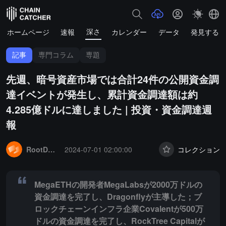
深さ
ホームページ
速報
カレンダー
データ
発見する
記事
専門コラム
専題
先週、暗号資産市場では合計24件の公開資金調
達イベントが発生し、累計資金調達額は約
4.285億ドルに達しました | 投資・資金調達週
報
Summary:
MegaETHの開発者MegaLabsが2000万ドルの資金調達を
RootData
2024-07-01 02:00:00
コレクション
MegaETHの開発者MegaLabsが2000万ドルの
資金調達を完了し、Dragonflyが主導した；ブ
ロックチェーンインフラ企業Covalentが500万
ドルの資金調達を完了し、RockTree Capitalが