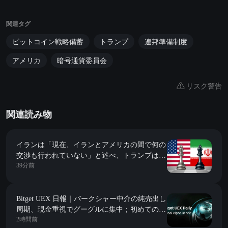
関連タグ
ビットコイン戦略備蓄
トランプ
連邦準備制度
アメリカ
暗号通貨委員会
リスク警告
関連読み物
イランは「現在、イランとアメリカの間で何の
交渉も行われていない」と述べ、トランプは
39分前
「静かに対処している」と表明した。
Bitget UEX 日報｜バークシャー中介の純売出し
周期、現金重視でグーグルに集中；初めての解
2時間前
禁で売り圧力なし、SpaceX(SPCX.US)が連続し