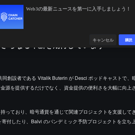
Web3の最新ニュースを第一に入手しましょう！
BTC
$65,086.56
-0.05%
ETH
$1,921.
ンダー
データ
発見する
キャンセル
購読
でのさらなる革新を期待しています
同創設者である Vitalik Buterin が Desci ポッドキャスト
な資金源を提供するだけでなく、資金提供の便利さを大幅に向上
を持っており、暗号通貨を通じて関連プロジェクトを支援して
付したり、Balvi のパンデミック予防プロジェクトを立ち