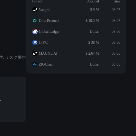
Project
Amount
Time
Vangrid
$ 9 M
08-07
Dow Protocol
$ 10.5 M
08-07
Global Ledger
--Dollar
08-06
JPYC
$ 38 M
08-06
MAGNE.AI
$ 2.64 M
08-05
リスク警告
ZIGChain
--Dollar
08-05
す。