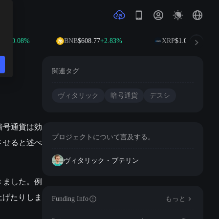
00
+0.08%
BNB
$608.77
+2.83%
XRP
$1.04
+1.08%
関連タグ
ヴィタリック
暗号通貨
デスシ
で、暗号通貨は効
プロジェクトについて言及する。
させると述べ
ヴィタリック・ブテリン
きました。例
上げたりしま
Funding Info
もっと