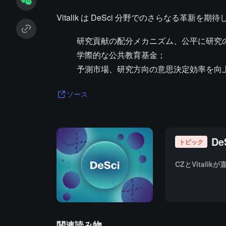
Vitalik は DeSci 分野でのさらなる革新を
研究貢献の配分メカニズム、公平に研究
学際的な公共教育基金；
予測市場、研究方向の意思決定効率を向
ソース
D
トピック
CZとVital
関連読み物