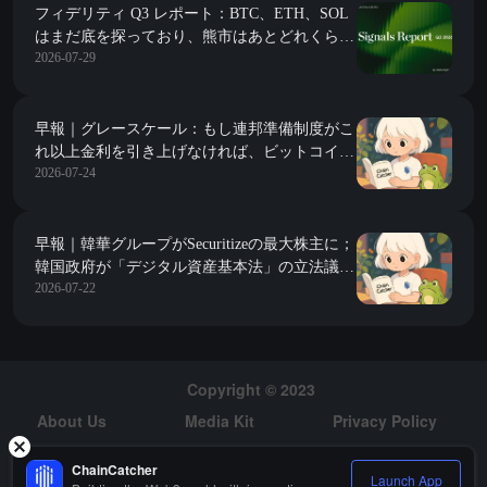
フィデリティ Q3 レポート：BTC、ETH、SOL
はまだ底を探っており、熊市はあとどれくらい
2026-07-29
続くのか？
早報｜グレースケール：もし連邦準備制度がこ
れ以上金利を引き上げなければ、ビットコイン
2026-07-24
はすでに底を打った可能性がある；トークン化
された株式の時価総額が23億ドルの新高値を記
録し、主要プラットフォームが同日に複数の歴
史的記録を更新した
早報｜韓華グループがSecuritizeの最大株主に；
韓国政府が「デジタル資産基本法」の立法議論
2026-07-22
を開始、重点はステーブルコインの規制を含む
Copyright © 2023
About Us
Media Kit
Privacy Policy
Risk Warning
Hiring
ChainCatcher
Launch App