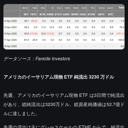
データソース：Farside Investors
アメリカのイーサリアム現物 ETF 純流出 3230 万ドル
先週、アメリカのイーサリアム現物 ETF は3日間で純流出
があり、総純流出は3230万ドル、総資産純価値は52.7億ド
ルに達しました。
先週の流出は主にグレースケールの ETHE からで、純流出