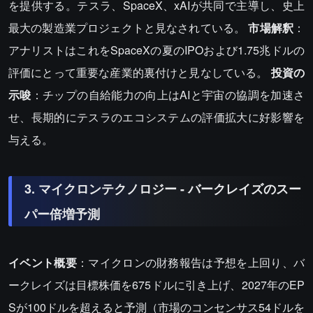
を提供する。テスラ、SpaceX、xAIが共同で主導し、史上
最大の製造業プロジェクトと見なされている。
市場解釈
：
アナリストはこれをSpaceXの夏のIPOおよび1.75兆ドルの
評価にとって重要な産業的裏付けと見なしている。
投資の
示唆
：チップの自給能力の向上はAIと宇宙の協調を加速さ
せ、長期的にテスラのエコシステムの評価拡大に好影響を
与える。
3. マイクロンテクノロジー - バークレイズのスー
パー倍増予測
イベント概要
：マイクロンの財務報告は予想を上回り、バ
ークレイズは目標株価を675ドルに引き上げ、2027年のEP
Sが100ドルを超えると予測（市場のコンセンサス54ドルを