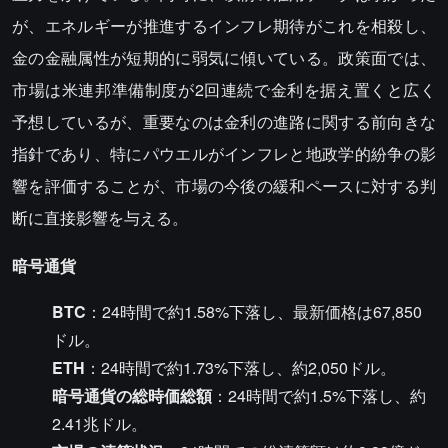
が、エネルギーが推進するインフレ期待がこれを相殺し、
金の金融属性が短期的に弱気に傾いている。政策面では、
市場は米連邦準備制度が2回連続で金利を据え置くと広く
予想しているが、重要なのは金利の進路に関する前向きな
指針であり、特にパウエルがインフレと地政学的紛争の影
響を評価することが、市場の今後の緩和ペースに対する判
断に直接影響を与える。
暗号通貨
BTC
：24時間で約1.58%下落し、最新価格は67,850
ドル。
ETH
：24時間で約1.73%下落し、約2,050ドル。
暗号通貨の総時価総額
：24時間で約1.5%下落し、約
2.41兆ドル。