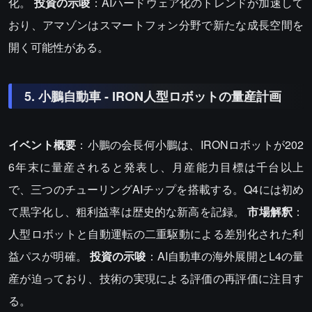
化。
投資の示唆
：AIハードウェア化のトレンドが加速して
おり、アマゾンはスマートフォン分野で新たな成長空間を
開く可能性がある。
5. 小鵬自動車 - IRON人型ロボットの量産計画
イベント概要
：小鵬の会長何小鵬は、IRONロボットが202
6年末に量産されると発表し、月産能力目標は千台以上
で、三つのチューリングAIチップを搭載する。Q4には初め
て黒字化し、粗利益率は歴史的な新高を記録。
市場解釈
：
人型ロボットと自動運転の二重駆動による差別化された利
益パスが明確。
投資の示唆
：AI自動車の海外展開とL4の量
産が迫っており、技術の実現による評価の再評価に注目す
る。