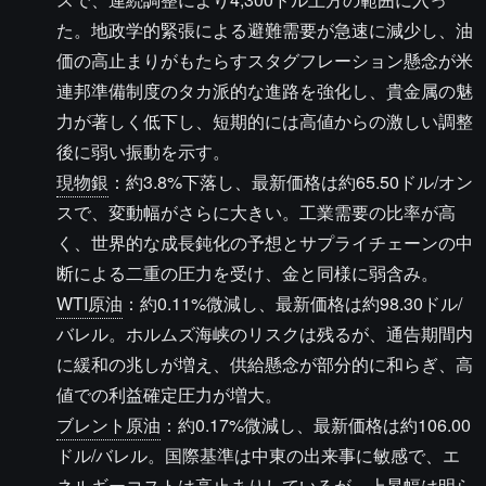
た。地政学的緊張による避難需要が急速に減少し、油
価の高止まりがもたらすスタグフレーション懸念が米
連邦準備制度のタカ派的な進路を強化し、貴金属の魅
力が著しく低下し、短期的には高値からの激しい調整
後に弱い振動を示す。
現物銀
：約3.8%下落し、最新価格は約65.50ドル/オン
スで、変動幅がさらに大きい。工業需要の比率が高
く、世界的な成長鈍化の予想とサプライチェーンの中
断による二重の圧力を受け、金と同様に弱含み。
WTI原油
：約0.11%微減し、最新価格は約98.30ドル/
バレル。ホルムズ海峡のリスクは残るが、通告期間内
に緩和の兆しが増え、供給懸念が部分的に和らぎ、高
値での利益確定圧力が増大。
ブレント原油
：約0.17%微減し、最新価格は約106.00
ドル/バレル。国際基準は中東の出来事に敏感で、エ
ネルギーコストは高止まりしているが、上昇幅は明ら