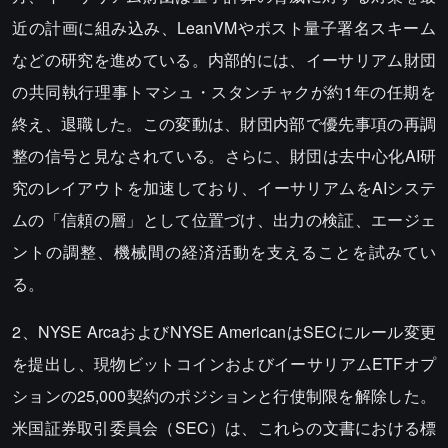
近の計画に組み込み、LeanVMやポスト量子署名スキーム
などの研究を進めている。内部的には、イーサリアム財団
の共同執行理事トマシュ・スタンチャクが約1年の任期を
終え、退職した。この変動は、財団内部で優先事項の再調
整の信号と見なされている。さらに、財団は去中心化AI研
究のレイアウトを加速しており、イーサリアムをAIシステ
ムの「信頼の層」として位置づけ、出力の検証、エージェ
ントの調整、機械間の経済活動を支えることを試みてい
る。
2、NYSE ArcaおよびNYSE AmericanはSECにルール変更
を提出し、現物ビットコインおよびイーサリアムETFオプ
ションの25,000契約のポジションと行使制限を解除した。
米国証券取引委員会（SEC）は、これらの文書における標