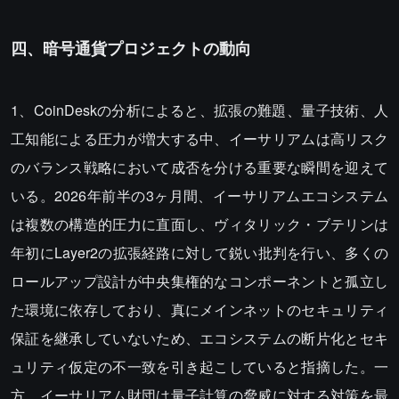
四、暗号通貨プロジェクトの動向
1、CoinDeskの分析によると、拡張の難題、量子技術、人
工知能による圧力が増大する中、イーサリアムは高リスク
のバランス戦略において成否を分ける重要な瞬間を迎えて
いる。2026年前半の3ヶ月間、イーサリアムエコシステム
は複数の構造的圧力に直面し、ヴィタリック・ブテリンは
年初にLayer2の拡張経路に対して鋭い批判を行い、多くの
ロールアップ設計が中央集権的なコンポーネントと孤立し
た環境に依存しており、真にメインネットのセキュリティ
保証を継承していないため、エコシステムの断片化とセキ
ュリティ仮定の不一致を引き起こしていると指摘した。一
方、イーサリアム財団は量子計算の脅威に対する対策を最