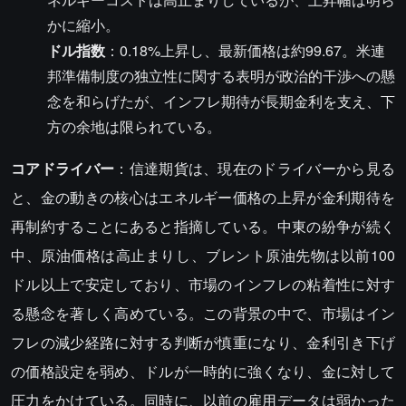
かに縮小。
ドル指数
：0.18%上昇し、最新価格は約99.67。米連
邦準備制度の独立性に関する表明が政治的干渉への懸
念を和らげたが、インフレ期待が長期金利を支え、下
方の余地は限られている。
コアドライバー
：信達期貨は、現在のドライバーから見る
と、金の動きの核心はエネルギー価格の上昇が金利期待を
再制約することにあると指摘している。中東の紛争が続く
中、原油価格は高止まりし、ブレント原油先物は以前100
ドル以上で安定しており、市場のインフレの粘着性に対す
る懸念を著しく高めている。この背景の中で、市場はイン
フレの減少経路に対する判断が慎重になり、金利引き下げ
の価格設定を弱め、ドルが一時的に強くなり、金に対して
圧力をかけている。同時に、以前の雇用データは弱かった