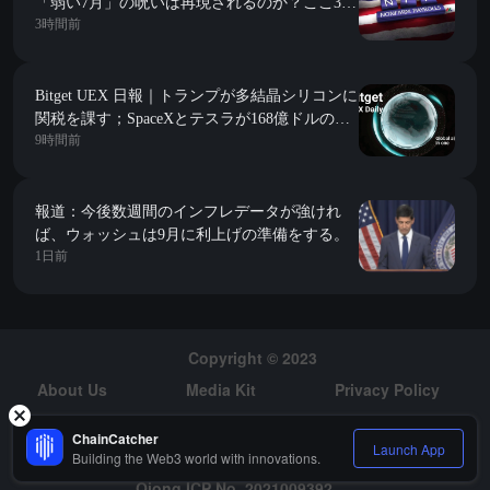
「弱い7月」の呪いは再現されるのか？ここ3年
3時間前
はすべて予想を下回っている。
Bitget UEX 日報｜トランプが多結晶シリコンに
関税を課す；SpaceXとテスラが168億ドルの
9時間前
Terafabプロジェクトを開始；今夜は非農業デー
タが到来 (2026年08月07日)
報道：今後数週間のインフレデータが強けれ
ば、ウォッシュは9月に利上げの準備をする。
1日前
Copyright © 2023
About Us
Media Kit
Privacy Policy
Risk Warning
Hiring
ChainCatcher
Launch App
Building the Web3 world with innovations.
Qiong ICP No. 2021009392