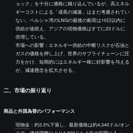
ョック」を十分に価格に織り込んでいるが、高エネル
ギーコストによる「成長の減速」はまだ考慮されてい
ない。ペルシャ湾のLNGの最後の船荷は10日以内に
供給が途絶え、アジアの現物価格はすでに23ドルに
倍増している。
市場への影響：エネルギー供給の中断リスクが石油と
ガスの価格を押し上げ、世界のサプライチェーンに圧
力をかけ、短期的にはエネルギー株に好影響を与える
が、減速懸念を拡大させる。
二、市場の振り返り
商品と外国為替のパフォーマンス
現物金
：約3.3%下落し、最新価格は約4,340ドル/オン
スで、連続調整により4,300ドル上方の範囲に入っ