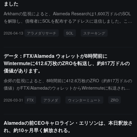
ました
Arkhamの監視によると、Alameda Researchは1,600万ドルのSOL
を解除し、債権者にSOLを配布するアドレスに送信しました。この
ような操作を行ったのは1ヶ月前が最後です。
2026-04-13
アラメダリサーチ
SOL
ステーキング
データ：FTX/Alameda ウォレットが8時間前に
Wintermuteに412.6万枚のZROを転送し、約817万ドルの
価値があります。
余烬の監視によると、8時間前に412.6万枚のZRO（約817万ドルの
価値）がFTX/AlamedaのウォレットからWintermuteに転送されま
した。その後、ZROの価格は数時間で6%下落し（1.98ドルから1.8
2026-03-31
FTX
アラメダ
ウィンターミュート
ZRO
5ドル）、現在そのウォレットは3075万枚のZRO（約5812万ドルの
価値）を保有しており、ZROの現在の流通量の約10%を占めていま
す。
Alamedaの前CEOキャロライン・エリソンは、本日釈放さ
れ、約10ヶ月早く解放される。