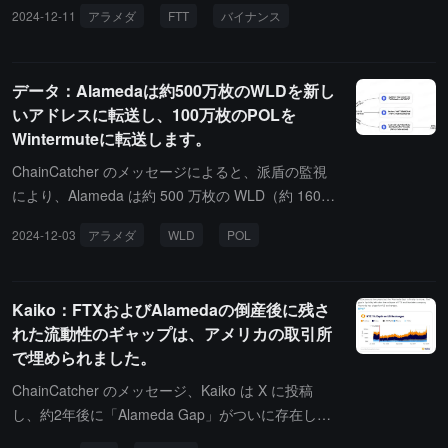
FTT を Binance に転送し、その価値は約 1100 万ドルです。そのう
2024-12-11
アラメダ
FTT
バイナンス
ち 100 万枚は、Mirana Ventures に属していると思われる Binance
の入金アドレスに転送されました。
データ：Alamedaは約500万枚のWLDを新し
いアドレスに転送し、100万枚のPOLを
Wintermuteに転送します。
ChainCatcher のメッセージによると、派盾の監視
により、Alameda は約 500 万枚の WLD（約 1600
万ドル相当）をアドレス 0xd9C4...8f92 と 0xEF9
2024-12-03
アラメダ
WLD
POL
0...27f7 に転送し、100 万枚の POL（約 62.3 万ド
ル相当）を Wintermute に転送しました。
Kaiko：FTXおよびAlamedaの倒産後に残さ
れた流動性のギャップは、アメリカの取引所
で埋められました。
ChainCatcher のメッセージ、Kaiko は X に投稿
し、約2年後に「Alameda Gap」がついに存在しな
くなったと述べています。FTX とその姉妹会社 Ala