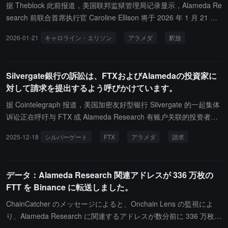
据 Theblock 此前报道，美国联邦监狱管理局记录显示，Alameda Re
search 前联合首席执行官 Caroline Ellison 将于 2026 年 1 月 21 日
（今日）从联邦监管中获释，较原定刑期提前约 10 个月获释。Thebl
2026-01-21
キャロライン・エリソン
アラメダ
釈放
ock の以前の報道によると、アメリカ連邦刑務所管理局の記録は、
Alameda Research の前共同最高経営責任者である Caroline Ellison
が 2026 年 1 月 21 日（今日）に連邦監督から解放されることを示
Silvergate銀行の訴訟は、FTXおよびAlamedaの投資家に
しており、元の刑期より約 10 か月早く解放されることになりま
対して請求を提出するよう呼びかけています。
す。
据 Cointelegraph 报道，美国加密友好型银行 Silvergate 的一起集体
诉讼正在呼吁与 FTX 或 Alameda Research 有账户关联的投资者提
交索赔。该诉讼涉及 1000 万美元的和解金，解决了"Silvergate 银
2025-12-18
シルバーゲート
FTX
アラメダ
請求
行、Silvergate Capital Corporation 和 Alan J. Lane 是否协助并教唆
FTX 、Alameda 和 Sam Bankman-Fried 的侵权行为"的指控。根据
法院文件，有意参与和解的投资者必须在 2024 年 1 月 30 日前提交
データ：Alameda Research 関連アドレスが 336 万枚の
索赔或选择退出。法官 Ruth Bermudez Montenegro 已安排于2月9
FTT を Binance に転送しました。
日举行最终听证会。FTX 破产案已通过邮件联系了超过 46,000 名潜
在索赔人，他们可能获得按比例分配的和解金。Silvergate 曾是美国
ChainCatcher のメッセージによると、Onchain Lens の監視によ
少数几家与 2022 年 11 月崩溃的 FTX 交易所有业务往来的加密友好
り、Alameda Research に関連するアドレスが数分前に 336 万枚の
型银行之一，该银行于 2023 年 3 月自愿结束运营。