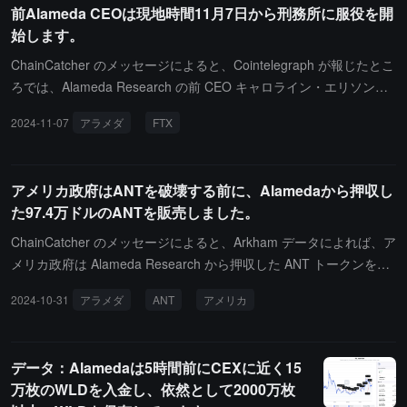
前Alameda CEOは現地時間11月7日から刑務所に服役を開
ドルで購入したサンフランシスコの 2 つのアパートの合法的な所有
始します。
権を放棄することにも同意しました。文書によれば、彼は FTX に
対して約 7000 万ドルの請求権を債権者に譲渡することにも同意
ChainCatcher のメッセージによると、Cointelegraph が報じたとこ
し、これらの請求は撤回されることになります。
ろでは、Alameda Research の前 CEO キャロライン・エリソン
は、現地時間の 11 月 7 日に刑務所に入る予定であり、その罪名は
2024-11-07
アラメダ
FTX
暗号取引所 FTX の犯罪活動への関与です。この記事が公開された
時点で、アメリカ連邦刑務所局 (BOP) のウェブサイトによれば、
エリソンはまだ拘留されていないが、囚人番号や彼女の年齢、人
アメリカ政府はANTを破壊する前に、Alamedaから押収し
種、性別が提供されています。9 月 24 日、アメリカニューヨーク
た97.4万ドルのANTを販売しました。
南区地方裁判所のルイス・カプラン判事はエリソンに対して 2 年の
懲役を言い渡し、彼女は最も早く 11 月 7 日に自首する見込みで
ChainCatcher のメッセージによると、Arkham データによれば、ア
す。
メリカ政府は Alameda Research から押収した ANT トークンを販
売しました。これはこのウォレットが近年で初めて資金を移動させ
2024-10-31
アラメダ
ANT
アメリカ
たもので、ウォレット内には約 97.4 万ドル相当の暗号通貨があり
ます。2023年11月、Aragon（トークン ANT）の投票により解散が
決定され、86,343 ETH（当時の価値で 1.55 億ドル）で ANT トー
データ：Alamedaは5時間前にCEXに近く15
クンが償還されることになりました。ユーザーは 2024年11月2日ま
万枚のWLDを入金し、依然として2000万枚
でに自分の ANT トークンを交換する必要があります。償還後、す