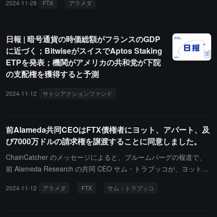
2024-11-28
FTX
アラメダ
meda の倒産後に残された流動性のギャップは、ア
メリカの取引所で埋められました。
日報 | 暗号通貨の時価総額がフランスのGDP
に近づく；BitwiseがスイスでAptos Staking
ETPを発表；機関がアメリカの共和党が下院
の支配権を獲得すると予測
2024-11-12
サトシアクションファンド
ビットワイズ
アプトスステー
前Alameda共同CEOはFTX債権者にヨット、アパート、及
び7000万ドルの請求権を譲渡することに同意しました。
ChainCatcher のメッセージによると、ブルームバーグの報道で、
前 Alameda Research の共同 CEO サム・トラブッコが、ヨットを
含む一連の財産を FTX の債権者に譲渡することに同意したとされ
2024-11-12
アラメダ
FTX
サム・トラブッコ
ています。トラブッコは 2022 年 3 月に 251 万ドルでこの 53 フィ
ートの船を購入し、その数ヶ月後にアラメダを離れました。11 月 1
0 日の裁判所の文書によると、トラブッコは 2021 年に総額 870 万