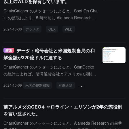
以上のWLDを保有しています。
べての ANT トークンは焼却されるため、「今後 ANT を保有し続け
ることには何の意味もない」ということになります。
ChainCatcher のメッセージによると、Spot On Cha
in の監視により、5 時間前に Alameda Research が
CEX に 143,770 WLD（297,600 米ドル）を入金し
2024-10-30
アラメダ
CEX
WLD
たことが確認されました。8 月 9 日以来、彼らは分
割してバイナンスに 2,000,000 WLD（3,460,000 米
ドル）を入金しており、これは債権者への返済に使
データ：暗号会社と米国規制当局の和
用される可能性があります。彼らはまだ 23,010,000
解金額が320億ドルに達する
WLD（47,600,000 米ドル）を保有しており、現在
のペースでは、これらの残りのトークンを完全に清
ChainCatcher のメッセージによると、CoinGecko
算するには 3 年以上かかる可能性があります。
の統計によれば、暗号通貨会社とアメリカの規制当
局との和解金額はこれまでに 320 億ドルに達してお
2024-10-09
米国の規制機関
和解金額
Celcius
Terraform Labs
り、その中で最も大きな金額は FTX と Alameda の
127 億ドルで、次に Celcius（47 億ドル）、Terrafo
rm Labs（45 億ドル）、バイナンス（43 億ドル）
前アルメダのCEOキャロライン・エリソンが2年の懲役刑
となっています。
を言い渡された。
ChainCatcher のメッセージによると、Alameda Research の前共