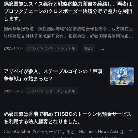
蚂蚁国際はスイス銀行と戦略的協力覚書を締結し、両者は
関連するコミュニケーションが進行中で、最終的な決定はまだ下さ
ブロックチェーンのクロスボーダー決済分野で協力を展開
れていません。資金調達が順調に進めば、アリペイインターナショ
します。
ナルは今年中に香港での上場に向けた準備を進めることができま
す。上場計画が実現すれば、アリペイグループが2020年に規制によ
据南华早报报道，蚂蚁国际与瑞银签署战略合作备忘录，双方将在区
り中止された世界最大規模のIPOプロセスを再開することになりま
块链跨境支付结算领域展开合作。根据协议，蚂蚁国际将使用瑞银去
す。コンプライアンス再編を経て、アリペイインターナショナルは
年推出的区块链支付平台 UBS Digital Cash 进行全球资金管理操作，
2025-11-17
アリババインターナショナル
UBS
ブロックチェーン
2024年に独立した取締役会を設立しました。研究開発への投資と規
以提升效率、透明度和安全性。双方还将探索代币化存款的联合创
制要因の影響を受け、親会社アリペイグループの全体評価額は2023
新，包括涉及蚂蚁专有区块链平台 Whale 的"连接解决方案"。蚂蚁国
年には約790億ドルに縮小しました。アリペイインターナショナル
际平台技术全球总经理 Kelvin Li 表示，双方对这些技术改变跨境支
アリペイが参入、ステーブルコインの「巨頭
は2024年に30億ドルの収益を達成し、2025年には約25%の成長を
付的潜力有着共同信念。
争奪戦」が始まった？
記録しました。2026年4月までに、サービスは世界220以上の市場
に広がり、300以上の支払い方法をサポートしています。主要な事
2025-06-12
アリババインターナショナル
ステーブルコイン
香港
業は、クロスボーダー決済ネットワークAlipay+、商業受注サービス
Antom、クロスボーダー貿易決済プラットフォームWorldFirst、AI
によるデジタル貸付および外国為替資金管理を提供するBettrの4つ
蚂蚁国際は香港で初めてHSBCのトークン化預金サービス
のセクターで構成されています。2026年3月、アリペイグループは
を利用する法人顧客となりました。
中国の規制当局から、香港上場の証券会社ブライトスマート証券金
融グループ（Bright Smart Securities & Commodities Group Ltd.）
ChainCatcher のメッセージによると、Business News Asia は、ア