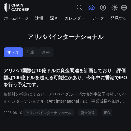
ホームページ
速報
深さ
カレンダー
データ
発見する
アリババインターナショナル
すべて
記事
速報
アリババ国際は10億ドルの資金調達を計画しており、評価
額は100億ドルを超える可能性があり、今年中に香港でIPO
を行う予定です。
彭博社の報道によると、アリペイグループの海外事業子会社アリペ
イインターナショナル（Ant International）は、事業成長を加速す
るために約10億ドルの資金調達を検討しており、評価額は100億ド
2026-06-10
アリババインターナショナル
資金調達
IPO
ル以上になると予想されています。関係者によると、潜在的な投資
家には既存の株主であるジェネラルアトランティック（General Atl
antic）やシルバー・レイク（Silver Lake）が含まれており、現在も