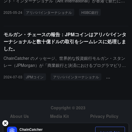
の買収を承認され、中国本土以外のオンライン証券業務を拡大する
ント・インターナショナル（Ant International）が香港で新たに導
ための取り組みを進めています。アリペイグループは、新たな収入
入されたHSBCのトークン化預金サービスを利用する最初の企業顧
2025-05-24
アリババインターナショナル
HSBC銀行
源を開拓するために新興技術への投資を継続しており、投資の方向
客となったと報じています。これは、この都市がブロックチェーン
性は大規模言語モデル、人型ロボット、1.4億ユーザーを持つ医療
技術を従来の金融に統合する重要なマイルストーンを示していま
健康アプリに及んでいます。
す。このサービスは、ブロックチェーン台帳上のトークン化預金を
モルガン・チェースの報告：JPMコインはアリババインタ
通じて、企業アカウント間で香港ドルと米ドルの24時間リアルタイ
ーナショナルと数十億ドルの取引をシームレスに処理しま
ム決済を実現し、越境資金管理の運営を大幅に改善します。このサ
した。
ービスは、アントが独自に開発したWhaleプラットフォームでの成
功したパイロットを経て導入され、香港初の商業銀行主導のブロッ
ChainCatcher のメッセージ、世界的な投資銀行モルガン・スタン
クチェーンベースの決済サービスです。アント・インターナショナ
レー（JPMorgan）が「商業銀行と決済におけるプログラマビリテ
ルは、米ドル預金をHSBCの分散型台帳システム上のデジタルトー
ィの応用」というタイトルの報告書を発表し、報告書ではJPM Coi
2024-07-03
JPMコイン
アリババインターナショナル
ブロックチェ
クンに変換することで、グループ内資金移動の初回取引を完了しま
nがアリペイ国際とシームレスに数十億ドルの取引を処理したと述
した。Whaleプラットフォームは、アント・インターナショナルの
べています。JPM Coinは、ブロックチェーンと非ブロックチェー
プラットフォーム技術チームによって開発され、ブロックチェー
ンの要素を組み合わせて開発されたもので、総称してJPM Coinプ
ン、人工知能、高度な暗号技術を統合しており、2024年にはアン
ラットフォームと呼ばれています。ブロックチェーンコンポーネン
ト・インターナショナルの資金移動の3分の1以上がこのプラットフ
トはQuorumに基づいており、これはEVM互換のブロックチェーン
Copyright © 2023
ォームでオンチェーン実行される予定です。
プラットフォームで、企業イーサリアムアライアンスが維持する企
About Us
Media Kit
Privacy Policy
業イーサリアム規範に準拠しています。モルガン・スタンレーのプ
Risk Warning
Hiring
ログラマブル決済機能により、顧客はJPM Coinプラットフォーム
ChainCatcher