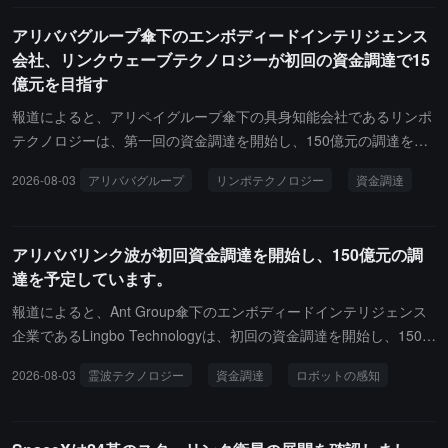
場価値は5000億ドル以上消失しました。Visible Alphaは、Q2の収
アリババグループ傘下のエンボディードインテリジェンス
益が約69億ドルになると予測しており、主にスターリンクによって
会社、リンクウェーブテクノロジーが初回の資金調達で15
推進されています。AI事業に関しては、SpaceXは以前にxAIを買収
億元を目指す
し、GoogleやAnthropicなどと計算能力供給の協力を結び、Q1のAI
事業収益は8.18億ドルに達しました。さらに、スターシップの第13
報道によると、アリペイグループ傘下の具身知能会社であるリンポ
回試験飛行が最近完了しましたが、ブースターの回収にはハードラ
テクノロジーは、第一回の資金調達を開始し、150億元の調達を計
ンディングが発生しました。今回の決算発表後、SpaceXは木曜日
画しており、今年の年末までに第二回の資金調達を完了することを
2026-08-03
アリババグループ
リンポテクノロジー
資金調達
にロックアップ期間の解除を迎え、約9.11億株（市場価値約1000億
目指しています。報道は、リンポが現在、ロボットの感知、理解、
ドル）が流通可能となり、潜在的な売却圧力が市場の注目を集めて
行動に関連する脳のチェーン上に比較的完全なレイアウトを形成し
います。S3 Partnersのデータによると、SpaceXをショートしてい
ており、視覚、深度、マッピング、ビデオ、世界モデル、VA、VLA
アリババリンク波が初回資金調達を開始し、150億元の調
る投資家の帳簿上の利益は約83億ドルに達しています。New Street
などの方向をカバーしているため、資金調達開始前に多くの投資機
達を予定しています。
やヨークビル・エイビスなどの機関は、調整が長期投資家にとって
関から注目を集めていると指摘しています。報道によれば、現在、
のエントリー機会を提供する可能性があると考えており、最終的な
具身知能の分野への資金が「具身脳」の方向に加速して流れていま
報道によると、Ant Group傘下のエンボディードインテリジェンス
動向はマスクが電話会議で発信する戦略的シグナルに依存していま
す。アリペイのリンポは、アリペイグループが具身および物理AI分
企業であるLingbo Technologyは、初回の資金調達を開始し、150億
す。
野の核心的な媒介と見なされており、アリペイはAIインフラ、デー
元の資金を調達する計画であり、今年の年末までに第2回の資金調
2026-08-03
霊波テクノロジー
資金調達
ロボットの感知
タ資産、アプリケーションシナリオなどの面で継続的にサポートを
達を完了することを目指しています。報道は、Lingboが現在、ロボ
提供します。このラウンドの資金調達の核心的な目標の一つは、リ
ットの感知、理解、行動に関連する脳のチェーン上で比較的完全な
ンポの具身脳の発展を加速することです。報道は同時に、リンポの
レイアウトを形成しており、視覚、深度、マッピング、ビデオ、世