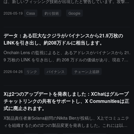
は、新しいフィッシング技術が出現したと警告しています。攻撃者
り、世界のモデルリソースと企業レベルのガバナンスシステムを接
は合法的な Google の復元フォームを悪用し、大量の空白の冗長な
2026-05-19
Casa
釣り技術
Google
続することで、AIの実際のビジネスシーンにおける大規模な応用を
メッセージに悪意のあるリンクを隠しています。
さらに推進しています。今後、Gateはモデル接続、インテリジェン
トルーティング、企業ガバナンス、アプリケーションの革新に引き
データ：ある巨大なクジラがバイナンスから21.9万枚の
続き注力し、全リンクオープンAIエコシステムを構築し、世界中の
LINKを引き出し、約208万ドルに相当します。
企業のインテリジェントなアップグレードに長期的な支援を提供し
ます。
Onchain Lens の監視によると、あるアドレスがバイナンスから 21.
9 万枚の LINK を引き出し、約 208 万ドルの価値があり、現在 78.5
万枚の LINK を保有しており、約 743 万ドルの価値があります。
2026-04-26
リンク
バイナンス
チェーン上追跡
Xは2つのアップデートを発表しました：XChatはグループ
チャットリンクの共有をサポートし、X Communitiesは正
式に廃止されます。
X製品責任者兼Solana顧問のNikita Bierが投稿し、X上でコミュニテ
ィを組織するための2つの製品変更を発表しました。これには以下
が含まれます：XChatは、参加可能なリンクを持つグループチャッ