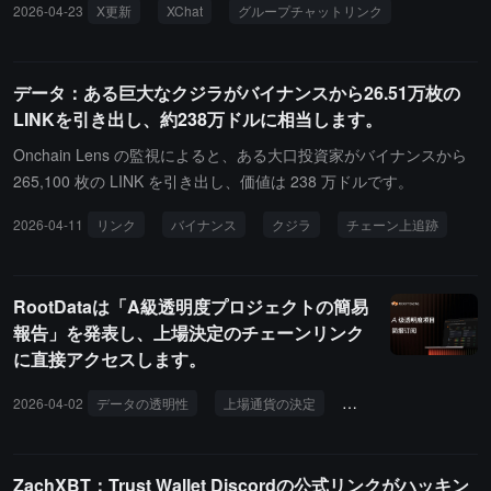
2026-04-23
X更新
XChat
グループチャットリンク
ト機能をサポートするようになりました。ユーザーは公開リンクを
作成し、タイムラインに直接共有できます。各グループチャットは
350名のメンバーをサポートしています（さらに増加中です）。使
データ：ある巨大なクジラがバイナンスから26.51万枚の
用率が継続的に低下しているため、Xプラットフォームは5月6日に
LINKを引き出し、約238万ドルに相当します。
X Communitiesを正式に廃止します。
Onchain Lens の監視によると、ある大口投資家がバイナンスから
265,100 枚の LINK を引き出し、価値は 238 万ドルです。
2026-04-11
リンク
バイナンス
クジラ
チェーン上追跡
RootDataは「A級透明度プロジェクトの簡易
報告」を発表し、上場決定のチェーンリンク
に直接アクセスします。
2026-04-02
データの透明性
上場通貨の決定
情報開示
A級の透
ZachXBT：Trust Wallet Discordの公式リンクがハッキン