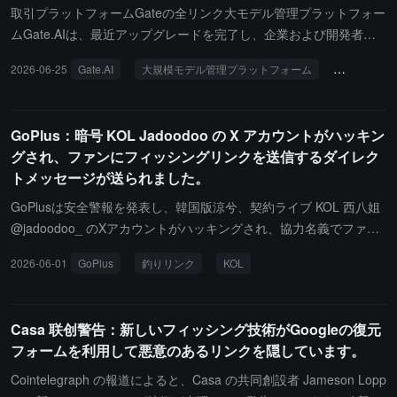
「AIによる顧客獲得+暗号決済」の二重構造を形成し、詐欺産業に
取引プラットフォームGateの全リンク大モデル管理プラットフォー
高度な自動化と国際的な拡散能力を持たせています。さらに、マス
ムGate.AIは、最近アップグレードを完了し、企業および開発者向
ク氏の星リンクがミャンマーの詐欺団地の主要なネットワークサー
けにワンストップ大モデルルーティングサービスを提供開始しまし
2026-06-25
Gate.AI
大規模モデル管理プラットフォーム
企業ガバナ
ビスプロバイダーとなり、アメリカのISPサービスプロバイダーが
た。プラットフォームは現在、世界中の200以上の主流大モデルに
団地のほぼ5分の1のトラフィックを支えています。関連する告発に
接続されており、OpenAIとAnthropicの2つの主流プロトコルをサポ
対して、OpenAIは詐欺師がChatGPTを使用する行為は一般ユーザ
ートしています。企業は単一のAPIを通じて異なるモデルリソース
GoPlus：暗号 KOL Jadoodoo の X アカウントがハッキン
ーと非常に似ており、識別が難しいと応じていますが、行動パター
を呼び出し、統一的な接続と管理を実現し、開発、運用、移行コス
グされ、ファンにフィッシングリンクを送信するダイレク
ンの識別とリスク管理システムを通じて毎月約10万の疑わしいアカ
トを削減できます。インテリジェントルーティングと全方位の企業
トメッセージが送られました。
ウントを禁止していると述べています。GoogleはそのAIモデルに安
ガバナンスを統合したGate.AIは、インテリジェントルーティング
全なバリアを設定しており、詐欺などの違法な用途にツールが使用
と自動フォールバックメカニズムを駆使して、異種モデルの最適な
GoPlusは安全警報を発表し、韓国版涼兮、契約ライブ KOL 西八姐
されるのを制限するために「責任あるAI開発」に取り組んでいると
マッチングとビジネスの高可用性を実現しました。ガバナンスとセ
@jadoodoo_ のXアカウントがハッキングされ、協力名義でファン
強調しています。
キュリティの面では、プラットフォームは組織構造、役割権限管
にフィッシングリンクを送信するために狂ったようにダイレクトメ
2026-06-01
GoPlus
釣りリンク
KOL
理、メンバーおよびAPIキーの多層的な統一管理システムを構築
ッセージを送っていると報告しています。すでに複数のKOLが被害
し、ゼロデータ保持（ZDR）およびデータ処理プロトコル（DPA）
に遭い、総損失は約5,000ドルです。ウォレットに接続したり、悪
を組み合わせてプライバシーの防御線を強化しました。同時に、共
意のあるソフトウェアをダウンロードしたりしないでください。
Casa 联创警告：新しいフィッシング技術がGoogleの復元
有クレジットプールなどの精緻なコストガバナンス手段を通じて、
フォームを利用して悪意のあるリンクを隠しています。
企業がAIリソースの効率的、規範的、透明な運用を実現するのを支
援します。Gate Intelligent Web3戦略の重要な構成要素として、Ga
Cointelegraph の報道によると、Casa の共同創設者 Jameson Lopp
te.AIはオープンAIプラットフォームの構築を継続的に改善してお