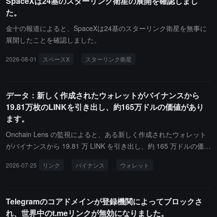
SpaceXは24基のスターリンク衛星の展開を確認しまし
将来の評価はモデルの一般化能力、実際の展開とデータのフライホ
界モデル、VA、VLAなどの方向をカバーしているため、資金調達の
た。
イール、そして世界的な物理AI基盤モデルプラットフォームに成長
開始前に多くの投資機関から注目を集めていると指摘しています。
できるかどうかに依存すると述べています。
金十の報道によると、SpaceXは24基のスターリンク衛星を無事に
展開したことを確認しました。
2026-08-01
スペースX
スターリンク衛星
データ：新しく作成されたウォレットがバイナンスから
19.81万枚のLINKを引き出し、約165万ドルの価値があり
ます。
Onchain Lens の監視によると、ある新しく作成されたウォレット
がバイナンスから 19.81 万 LINK を引き出し、約 165 万ドルの価値
があります。このウォレットは 56 日前にガス代の資金を受け取っ
2026-07-25
リンク
バイナンス
ウォレット
ていました。
Telegramのコアドメインが登録機関によってブロックさ
れ、世界中のt.meリンクが無効になりました。