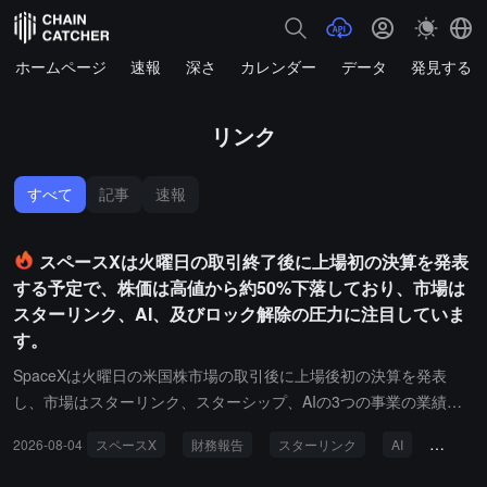
ホームページ
速報
深さ
カレンダー
データ
発見する
リンク
すべて
記事
速報
スペースXは火曜日の取引終了後に上場初の決算を発表
する予定で、株価は高値から約50%下落しており、市場は
スターリンク、AI、及びロック解除の圧力に注目していま
す。
SpaceXは火曜日の米国株市場の取引後に上場後初の決算を発表
し、市場はスターリンク、スターシップ、AIの3つの事業の業績に
注目しています。6月12日に上場して以来、SpaceXの株価は継続的
2026-08-04
スペースX
財務報告
スターリンク
AI
株価
に調整され、月曜日の終値は114.53ドルで、発行価格の135ドルよ
り約15%低く、過去の最高値225.64ドルからはほぼ50%下落し、市