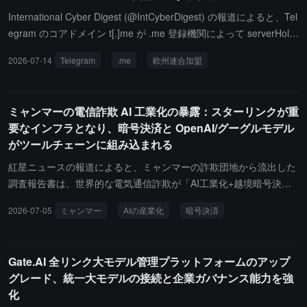
International Cyber Digest (@IntCyberDigest) の報道によると、Tel
egram のコアドメイン t[.]me が .me 登録機関によって serverHold
状態に設定され、これによりそのドメインが世界の DNS からオフ
2026-07-14
Telegram
.me
欧州連合加盟
ラインになり、すべての t.me リンクにアクセスできなくなってい
ます。現在、Telegram、.me 登録機関およびバックエンド運営者の
Identity Digital は、公開された説明を行っていません。分析家は、.
ミャンマーの電信詐欺 AI 工業化の暴露：スターリンクが重
me がモンテネグロの国別トップレベルドメインであり、モンテネ
要なインフラとなり、暗号決済と OpenAI/グーグルモデル
グロが現在 EU 加盟交渉プロセスにあるため、今回のブロックは E
がツールチェーンに組み込まれる
U に関連する規制の進展に関係している可能性があると指摘してい
ます。
紅星ニュースの報道によると、ミャンマーの詐欺団地から流出した
調査報告書は、世界的な電気通信詐欺が「AI工業化+越境暗号決
済」システムに向かって加速していることを示しています。詐欺ネ
2026-07-05
ミャンマー
AIの産業化
暗号決済
ットワークは暗号通貨を通じて資金の流れを完了し、大規模モデル
に基づく自動化ツールを使用して多言語の話術生成、身分の偽装、
感情の操作を行っています。調査分析によると、これらのシステム
Gate.AI 全リンク大モデル管理プラットフォームのアップ
は機能面でOpenAIのChatGPTやGoogleのGeminiを大量に利用して
グレード、統一大モデルの接続と企業ガバナンス能力を強
「規模化されたソーシャル詐欺」を支え、資金面ではブロックチェ
化
ーン上の決済と越境チャネルを通じて迅速な洗浄と移転を実現し、