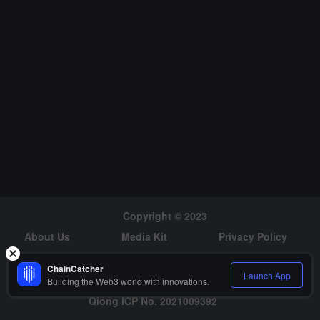
Copyright © 2023
About Us
Media Kit
Privacy Policy
Risk Warning
Hiring
ChainCatcher
Launch App
Building the Web3 world with innovations.
Qiong ICP No. 2021009392