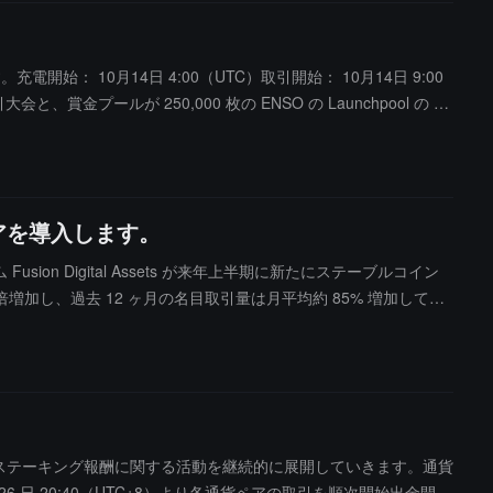
。充電開始： 10月14日 4:00（UTC）取引開始： 10月14日 9:00
会と、賞金プールが 250,000 枚の ENSO の Launchpool の 2
レイヤーであり、複数のチェーン DeFi プロトコルへのアクセ
Enso を利用することで、任意のアプリケーションやサービス
す。
ペアを導入します。
ion Digital Assets が来年上半期に新たにステーブルコイン
増加し、過去 12 ヶ月の名目取引量は月平均約 85% 増加してい
べました。Duncan Trenholme 氏は、多国籍機関が異なる法
 は BTC と ETH の現物のみを提供しており、Binance
。今後も取引やステーキング報酬に関する活動を継続的に展開していきます。通貨
 9 月 26 日 20:40（UTC+8）より各通貨ペアの取引を順次開始出金開