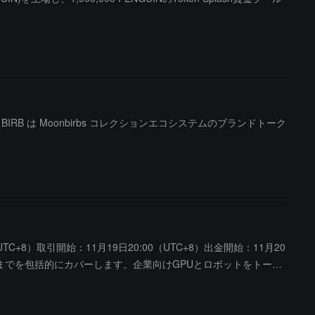
す。BIRB は Moonbirbs コレクションエコシステムのブランドトーク
TC+8）取引開始：11月19日20:00（UTC+8）出金開始：11月20
ットまでを包括的にカバーします。企業向けGPUとロボットをトーク
にAI基盤企業により効率的な資金調達の手段を提供します。