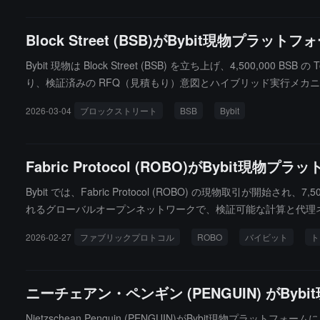
Block Street (BSB)がBybit現物プラット
Bybit 現物は Block Street (BSB) を立ち上げ、4,500,
り、検証済みの RFQ（見積もり）意図とハイブリッド実行メカニズ
トします。
2026-03-04
ブロックストリート
BSB
Bybit
Fabric Protocol (ROBO)がBybit現物
Bybit では、Fabric Protocol (ROBO) の現物取引が開始され
れるグローバルオープンネットワークで、検証可能な計算と代理
に基づいてデータ、計算、規制を調整し、モジュラーインフラスト
2026-02-27
ファブリックプロトコル
ROBO
バイビット
ト
ブを駆動し、貢献者がリソース参加を通じて報酬を得ることを可
ニーチェアン・ペンギン (PENGUIN) がBy
Nietzschean Penguin (PENGUIN)がBybit現物プラットフォー