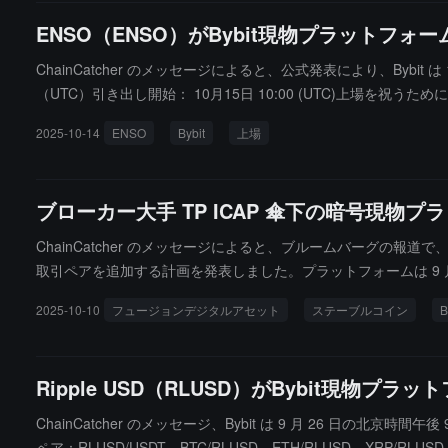
ENSO（ENSO）がBybit現物プラットフォ
ChainCatcher のメッセージによると、公式発表により、Bybit は 
（UTC）引き出し開始： 10月15日 10:00 (UTC)上場を祝うために、プラ
つのイベントを開始します。ユーザーはステーキング、充電、取引を
2025-10-14
ENSO
Bybit
上場
ス方法を簡素化し統一することで、開発者や統合者に単一の入り口
は、シームレスな取引の中でユーザーの預金ルーティング、戦略
ブローカー大手 TP ICAP 傘下の暗号現物プ
ChainCatcher のメッセージによると、ブルームバーグの報道で、ブ
取引ペアを追加する計画を発表しました。プラットフォームは 9 月
ます。TP ICAP のグローバルデジタル資産共同責任者である Sim
2025-10-10
フュージョンデジタルアセット
ステーブルコイン
B
定通貨建てのステーブルコインを直接交換する可能性があり、「オンチェ
などの小売主導プラットフォームの規模には遠く及びません。
Ripple USD（RLUSD）がBybit現物プ
ChainCatcher のメッセージ、Bybit は 9 月 26 日
ペア：RLUSD/USDT、BTC/RLUSD、ETH/RLUSD、XRP/RLU