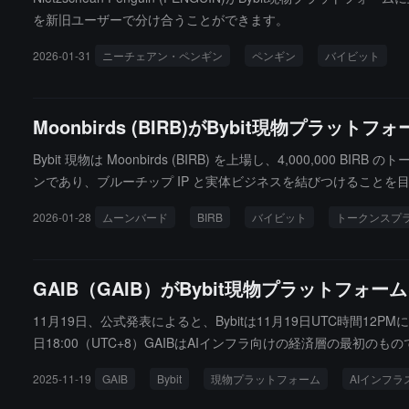
を新旧ユーザーで分け合うことができます。
2026-01-31
ニーチェアン・ペンギン
ペンギン
バイビット
Moonbirds (BIRB)がBybit現物プラット
Bybit 現物は Moonbirds (BIRB) を上場し、4,000,
ンであり、ブルーチップ IP と実体ビジネスを結びつけることを
2026-01-28
ムーンバード
BIRB
バイビット
トークンスプ
GAIB（GAIB）がBybit現物プラットフォ
11月19日、公式発表によると、Bybitは11月19日UTC時間12PM
日18:00（UTC+8）GAIBはAIインフラ向けの経済層の最
ン化することで、GAIBは実際のAIインフラをプログラム可能な
2025-11-19
GAIB
Bybit
現物プラットフォーム
AIインフ