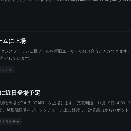
フォームに上場
000 BIRB のトークンスプラッシュ賞プールを新旧ユーザーが分け合うことができま
目的としています。
ラッシュ
ームに近日登場予定
に現物市場でGAIB（GAIB）を上場します。充電開始：11月19日14:00（U
初のもので、AI基盤経済をブロックチェーン上に移行し、計算能力からロボ
金融資産に変換し、参加者がAI駆動の価値を共有できるようにし、同時
ラストラクチャ