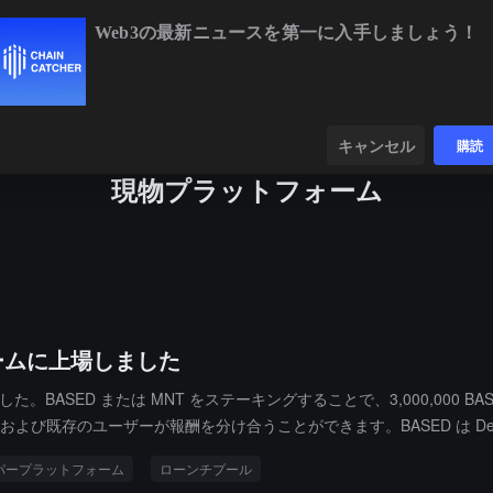
Web3の最新ニュースを第一に入手しましょう！
BTC
$64,999.15
+0.69%
ETH
$1,914.65
+0.
ンダー
データ
発見する
キャンセル
購読
現物プラットフォーム
ォームに上場しました
まりました。BASED または MNT をステーキングすることで、3,000,0
を開始し、新規および既存のユーザーが報酬を分け合うことができます。BASED は 
ーパープラットフォーム
ローンチプール