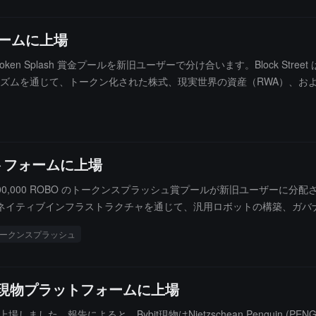
フォームに上場
000 BSB の Token Splash 賞金プールを新旧ユーザーで分け合います。Bl
ムを通じて、トークン化された株式、現実世界の資産（RWA）、および 
プラットフォームに上場
、7,500,000 ROBO のトークンスプラッシュ賞プールが新旧ユーザーに分配されます。F
ネイティブインフラストラクチャを通じて、汎用ロボットの構築、ガバ
ラクチャを組み合わせて人間と機械の安全な協力を実現します。$RO
ークンスプラッシュ
能にします。
bit現物プラットフォームに上場
ムに上場しました。報告によると、Bybit現物はNietzschean Penguin (PENG