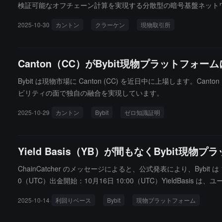
検証可能なオフチェーン計算を実現する分散型の暗号基盤ネット
2025-10-30
カントン
クラーケン
現物取引所
Canton（CC）がBybit現物プラットフォー
Bybit は現物市場に Canton (CC) を近日中に上場します
ビリティの面で独自の融合を実現しています。
2025-10-29
カントン
Bybit
ゼロ知識証明
Yield Basis（YB）が間もなくBybit現
ChainCatcher のメッセージによると、公式発表により、Bybit は 10
0（UTC）出金開始：10月16日 10:00（UTC）YieldB
ラットフォームであり、無常損失（IL）のリスクを負うことな
2025-10-14
利回りベース
Bybit
現物プラットフォーム
的収益を実現できます。