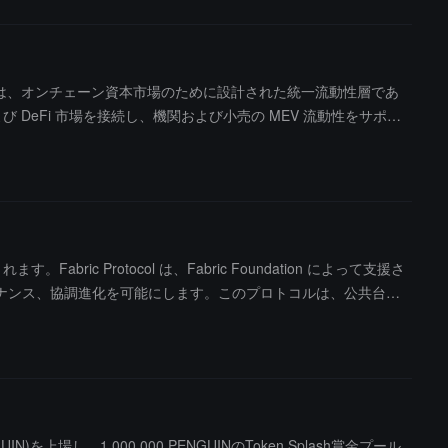
ock Street は、オンチェーン資本市場のために設計された統一流動性層であ
DeFi 市場を接続し、機関および小売の MEV 流動性をサポー
abric Protocol は、Fabric Foundation によって支援さ
ナンス、協調進化を可能にします。このプロトコルは、公共台帳
BO はネイティブトークンとしてガバナンスと経済的インセンティ
UIN)を上場し、1,000,000 PENGUINのToken Splash賞金プール