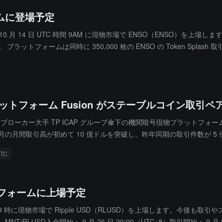
ームに登場予定
10 月 14 日 UTC 時間 9AM に現物市場で ENSO（ENSO）を上場します
ットフォームは同時に 350,000 枚の ENSO の Token Splash 取引大
通じて報酬を得ることができます。Enso は新世代のオンチェーン実行
を提供し、強力なオンチェーンアプリケーションの構築を容易にします。
の実行、および複雑なオンチェーンロジックとの相互作用を完了できま
ラットフォーム Fusion がステーブルコイン取引
ローカー大手 TP ICAP グループ傘下の機関暗号現物プラットフォーム Fus
の月間取引高が初めて 10 億ドルを突破し、昨年同期の取引件数が 5 倍
on Forster 氏は、友好的なアメリカの規制が機関の参加を促進していると述
TC
ーン」の即時外国為替市場が形成されると示唆しています。現在、Fusion
ラットフォームに上場予定
の北京時間午後 9 時に現物市場で Ripple USD（RLUSD）を上場します
SD、MNT/RLUSD入金開始： 9 月 26 日 20:00（UTC+8）取引開始：