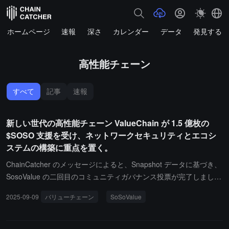
ホームページ
速報
深さ
カレンダー
データ
発見する
高性能チェーン
すべて
記事
速報
新しい世代の高性能チェーン ValueChain が 1.5 億枚の
$SOSO 支援を受け、ネットワークセキュリティとエコシ
ステムの構築に重点を置く。
ChainCatcher のメッセージによると、Snapshot データに基づき、
SosoValue の二回目のコミュニティガバナンス投票が完了しまし
た。コミュニティは、財団およびエコシステムファンドから 1.5 億
2025-09-09
バリューチェーン
SoSoValue
枚の $SOSO トークンをアンロックすることに一致して支持してお
り、現在の価値は 9000 万ドルです。これは、ValueChain メインネ
ットの最初のバリデータノードの初期ステーキングをサポートし、