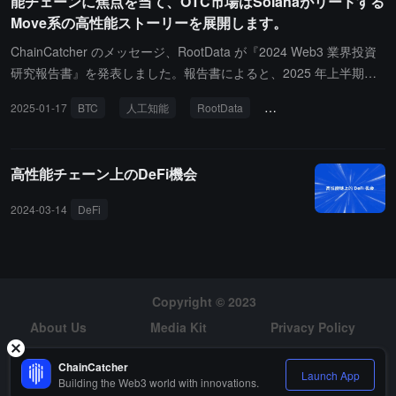
能チェーンに焦点を当て、OTC市場はSolanaがリードする
知識証明が含まれ、これにより AI モデルはブロックチェーンイン
Move系の高性能ストーリーを展開します。
フラ内で効率的に動作し、高度なセキュリティを維持することがで
きます。そのテストネットは 2025 年 2 月から 4 月の間にローンチ
ChainCatcher のメッセージ、RootData が『2024 Web3 業界投資
され、高性能のソートノード、初期開発者ツール、フレームワーク
研究報告書』を発表しました。報告書によると、2025 年上半期の
テスト機能が含まれます。メインネットは 2025 年 5 月から 8 月の
人気 TGE プロジェクトは BTC、人工知能、高性能チェーンが中心
2025-01-17
BTC
人工知能
RootData
TGEプロジェクト
O
間に提供され、高スループットの Layer 2 ネットワークと生産環境
です。2025 H1 人気 TGE 資金調達概要（*は既に TGE を実施した
での完全な開発者スイートを提供します。今年の 9 月から 12 月の
ことを示します）：資金調達総額が 1 億ドルを超えるプロジェクト
間に、Metis Hyperion メインネットはアップグレードされ、即時フ
には Monad、Farcaster、*EigenLayer、*Magic Eden、Berachain
高性能チェーン上のDeFi機会
ィードバック、並列実行、強化された AI モデルサポートが含まれ
が含まれます；資金調達総額が 5000 万ドルから 1 億ドルの間のプ
ます。
ロジェクトには Babylon、*Scroll、Morpho、Eclipse が含まれま
2024-03-14
DeFi
す；資金調達総額が 1000 万ドルから 5000 万ドルの間のプロジェ
クトには Sahara、Nillion、*Movement、*Puffer、Initia、Walletcon
nect、*Usual、Lombard、Solayer、*Bio、Sophon が含まれます；
資金調達総額が 1000 万ドル未満のプロジェクトには Roam、Sym
Copyright © 2023
biotic、*deBridge、*Grass が含まれます。さらに、OTC 市場の見
積もり金額は全体的に上昇し、総取引量は 262 件で、前月比で 3%
About Us
Media Kit
Privacy Policy
減少しました； 総注文見積もり金額は 12 億ドルに達し、前月比で
Risk Warning
Hiring
ChainCatcher
29% 増加し、平均取引額は 520 万ドルで、前月比で 34% 増加しま
Launch App
Building the Web3 world with innovations.
した。買い手の割合は 41.98%、売り手の割合は 58.02% です。20