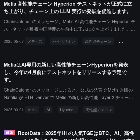
Metis 高性能チェーン Hyperion テストネットが正式に立
SoDEX および ValueChain 専用のエコシステムインセンティブプロ
ち上がり、チェーン上の LLM 実行の発展を促進します。
グラムに使用されます。このガバナンス決議は、ValueChain ネッ
トワークの安全性と安定した立ち上げを強力に保障し、初期のエコ
ChainCatcher のメッセージ、Metis AI 高性能チェーン Hyperion テ
システムの発展に重要な流動性とユーザー成長の原動力を注入しま
ストネットが昨夜中国時間の午前中に正式に立ち上がりました。Hy
す。ValueChain の TPS は 5 万を突破し、ユーザーは分散型取引所
perion は AI、DePIN、DeFi、GameFi のために設計された高性
2025-05-07
メティス
ハイペリオン
高性能チェーン
AI
レ
SoDEX における現物および永続契約のオーダーブック取引で、中
能、AI 最適化の Layer 2 ソリューションです。これは、並列実行、
央集権型取引所の高頻度取引体験を得ることができます。現在、So
分散型ソート、AI ネイティブインフラストラクチャを通じて Metis
dex テストネットの総登録者数は 20 万人を超え、その中の 1.6 万
エコシステムを拡張し、Ethereum のセキュリティを維持しつつ、
MetisはAI専用の新しい高性能チェーンHyperionを発表
人のホワイトリストユーザーがテストネット参加資格を得ていま
METIS をガス代トークンとして使用します。Hyperion は Metis SD
し、今年の4月前にテストネットをリリースする予定で
す。日々のチェーン上の注文数は 377 万件に達し、日取引量は 100
K を基に開発され、MetisVM、MetisDB、Optimism Rollup 技術、
す。
億ドルを突破しています。報告によると、ValueChain メインネッ
並列取引実行などを組み合わせて、Layer 2 のスケーラビリティを
トは今年の第4四半期に正式に立ち上がる予定です。その際、$SOS
再定義します。Metis SDK は LazAI が開発した Alith Agent フレー
ChainCatcher のメッセージによると、公式の発表で Metis 財団の
O はこのネットワークのネイティブガス料金およびガバナンストー
ムワークを統合し、オンチェーン検証とオフチェーン計算タスクを
Natalia が ETH Denver で Metis の新しい高性能 Layer 2 チェーン
クンとして、新しい基盤価値と実用機能が与えられます。
簡素化し、Hyperion を大規模言語モデル (LLM) のネイティブオン
Metis Hyperion を発表しました。この新しいチェーンは、イーサリ
2025-03-01
Metis
AI
Hyperion
高性能チェーン
チェーン実行をサポートする初の Layer 2 プロトコルにします。
アムとの完全な互換性を保証しつつ、AI アプリケーションに対して
妥協のないセキュリティ、シームレスなスケーラビリティ、企業レ
ベルのシステムの信頼性を提供します。三つの重要な革新には、最
RootData：2025年H1の人気TGEはBTC、AI、高性
適化された推論エンジン、アクセラレーションハードウェア、ゼロ