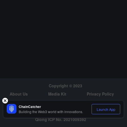
Copyright © 2023
About Us
Media Kit
Privacy Policy
Risk Warning
Hiring
ChainCatcher
Launch App
Building the Web3 world with innovations.
Qiong ICP No. 2021009392