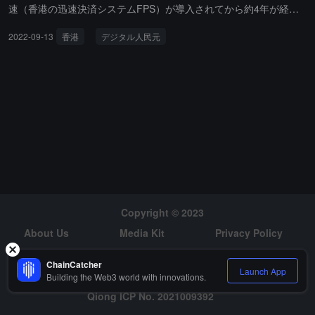
速（香港の迅速決済システムFPS）が導入されてから約4年が経過
し、8月末までに1090万件の登録が達成され、使用量は安定して増
2022-09-13
香港
デジタル人民元
加していると述べました。特区政府の関連部門は中国人民銀行デジ
タル通貨研究所と協力し、香港はデジタル人民元の本土以外での初
の越境試験となり、技術テストを行っています。現在、技術テスト
は第二段階に入り、主に転送速を通じてデジタル人民元ウォレット
のチャージをテストしており、テストの範囲と規模も拡大していま
す。参加する銀行は1行から4行に増え、現在の進捗は良好で、適
宜、より多くのデジタル人民元運営機関と地元銀行をテストに参加
させ、香港の住民が将来的に本土でデジタル人民元を使用できるよ
うにする予定です。（出典リンク）
Copyright © 2023
About Us
Media Kit
Privacy Policy
Risk Warning
Hiring
ChainCatcher
Launch App
Building the Web3 world with innovations.
Qiong ICP No. 2021009392