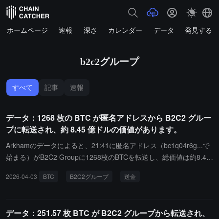
ホームページ
速報
深さ
カレンダー
データ
発見する
b2c2グループ
すべて
記事
速報
データ：1268 枚の BTC が匿名アドレスから B2C2 グルー
プに転送され、約 8.45 億ドルの価値があります。
Arkhamのデータによると、21:41に匿名アドレス（bc1q04r6g...で
始まる）がB2C2 Groupに1268枚のBTCを転送し、総価値は約8.45
億ドルです。250枚のBTC（約1666.58万ドルの価値）277枚のBTC
2026-04-03
BTC
B2C2グループ
送金
（約1846.57万ドルの価値）260枚のBTC（約1733.24万ドルの価
値）200枚のBTC（約1333.26万ドルの価値）281枚のBTC（約187
3.23万ドルの価値）
データ：251.57 枚 BTC が B2C2 グループから転送され、