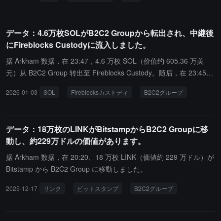
レスは全ての BTC を B2C2 Group に移動しました。
データ：4.6万枚SOLがB2C2 Groupから転出され、中継後
にFireblocks Custodyに流入しました。
据 Arkham 数据，在 23:47，4.6 万枚 SOL（价值约 605.36 万美
元）从 B2C2 Group 转出至 Fireblocks Custody。随后，在 23:45，
Fireblocks Custody 收到来自 Robinhood 的 2 万枚 SOL（价值约 26
2026-01-03
SOL
Fireblocksカストディ
B2C2グループ
3.22 万美元）。Arkham のデータによると、23:47 に 4.6 万 SOL
（約 605.36 万ドル相当）が B2C2 Group から Fireblocks Custody
に転送されました。その後、23:45 に Fireblocks Custody は Robin
データ：18万枚のLINKがBitstampからB2C2 Groupに移
hood から 2 万 SOL（約 263.22 万ドル相当）を受け取りました。
動し、約229万ドルの価値があります。
据 Arkham 数据，在 20:20、18 万枚 LINK（価値約 229 万ドル）が
Bitstamp から B2C2 Group に移動しました。
2025-12-17
リンク
ビットスタンプ
B2C2グループ