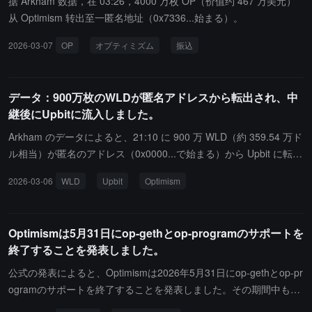
据 Arkham 数据，在 03:26，4000 万枚 OP（价值约 467 万美元）
ことを発表しました。この変化は、Optimism の長期的な持続可能
从 Optimism 转出至一匿名地址（0x7336...始まる）。
性に対する市場の懸念を引き起こし、過去 30 日間で OP トークン
2026-03-07
OP
オプティミズム
振込
の価格が約 37% 下落する原因となりました。挑戦に直面している
にもかかわらず、OP Labs は 2026 年のロードマップを策定し、よ
り迅速なブロック生成時間、ネイティブ相互運用性、カスタムコン
データ：900万枚のWLDが匿名アドレスから転出され、中
プライアンス制御、そして Ethereum のロードマップに一致したゼ
継後にUpbitに流入しました。
ロ知識証明（ZK Proof）システムに焦点を当てています。さらに、
OP トークンの保有者は以前の提案を通じて、Superchain のオーダ
Arkham のデータによると、21:10 に 900 万 WLD（約 359.54 万ド
ー収入の 50% をトークンの買い戻しに使用することを決定しまし
ル相当）が匿名のアドレス（0x0000...で始まる）から Upbit に転送
た。
されました。その後、そのアドレスは 900 万 WLD を Optimism に
2026-03-06
WLD
Upbit
Optimism
移動しました。
Optimismは5月31日にop-gethとop-programのサポートを
終了することを発表しました。
公式の発表によると、Optimismは2026年5月31日にop-gethとop-pr
ogramのサポートを終了することを発表しました。その期間中もセ
キュリティパッチや重要な脆弱性修正はリリースされますが、新機