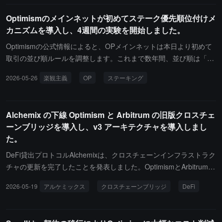
aRiskを市場監査機関として追加し、新しい担保の評価と市場ライ
Optimismのメインネットが初めてステーク優先順位付けメ
フサイクル管理を担当します。ユーザーはCurve LPトークンを担保
カニズムを導入し、4週間の実験を開始しました。
として使用でき、市場形成のエクスポージャーを維持しながら資金
を貸し出し、資本効率を向上させることができます。今回のOptimi
Optimismの公式情報によると、OPメインネットは本日より初めて
smでのローンチは、Optimism Foundationから提供された25万OP
取引の並び順ルールを調整します。これまで数年間、並び順は「最
（約5万ドル）の補助金を受けており、約2ヶ月間流動性と活動のイ
高優先 Gas 料金優先」メカニズムのみを採用していましたが、今
2026-05-26
楽観主義
OP
ステーキング
ンセンティブとして使用されます。ローンチ初期の貸出上限はゼロ
回新たにステーキングに基づく優先並び順オプションが追加されま
で、貸出のみが開放され、その後7日間のDAO投票を通じて貸出上
した。今回の実験は4週間（6月23日まで）行われ、Optimismのガ
限が決定される予定で、完全な機能は6月16日から段階的に開放さ
バナンス機関が今月初めに承認したもので、ユーザーは任意で参加
Alchemix の下線 Optimism と Arbitrum の旧版クロスチェ
れる見込みです。
できます。参加条件は、PolicyEngine Staking契約に対して100,000
ーンブリッジを導入し、v3 アーキテクチャを導入しまし
枚以上のOPをステークすることです。実験は2つの段階で進行しま
た。
す：第一段階（第1週）はFIFO（先入れ先出し）方式を採用し、ス
テーク量が最低基準を超えても優先順位には影響しません；第二段
DeFi貸出プロトコルAlchemixは、クロスチェーンインフラストラク
階（第2-4週）は、ステーク期間に基づく加重優先Gas乗数メカニ
チャの更新を完了したことを発表しました。OptimismとArbitrum上
ズムに変更され、ステーク時間が長いほど優先順位が高くなりま
の旧版alUSD / alETHクロスチェーンブリッジは正式にオフライン
2026-05-19
アルケミックス
クロスチェーンブリッジ
DeFi
す。実験に参加しないユーザーの取引並び順ルールは変更されず、
となり、v3アルケミストに対応した新版クロスチェーンブリッジに
PGAメカニズムは通常通り運用されます。
置き換えられました。Alchemixは、DVN（クロスチェーン取引検
証）設定の同期更新を行ったことを明らかにしました。クロスチェ