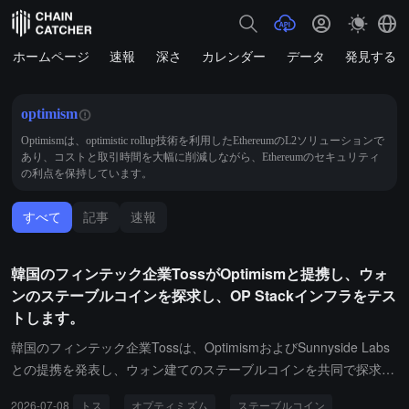
ホームページ
速報
深さ
カレンダー
データ
発見する
optimism
Optimismは、optimistic rollup技術を利用したEthereumのL2ソリューションで
あり、コストと取引時間を大幅に削減しながら、Ethereumのセキュリティ
の利点を保持しています。
すべて
記事
速報
韓国のフィンテック企業TossがOptimismと提携し、ウォ
ンのステーブルコインを探求し、OP Stackインフラをテス
トします。
韓国のフィンテック企業Tossは、OptimismおよびSunnyside Labs
との提携を発表し、ウォン建てのステーブルコインを共同で探求し
ます。今後数ヶ月間、三者は概念実証（PoC）テストを実施し、O
2026-07-08
トス
オプティミズム
ステーブルコイン