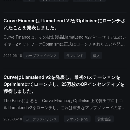
P Stackに基づいて構築されたコンプライアンスブロックチェーン
デジタル金融インフラの実現可能性を評価し、ウォンステーブルコ
イン関連アプリケーションに技術的検証を提供します。
Curve FinanceはLlamaLend V2がOptimismにローンチさ
れたことを発表しました。
Curve Financeは、その貸出製品LlamaLend V2がイーサリアムのレ
イヤー2ネットワークOptimismに正式にローンチされたことを発表
しました。ユーザーはCurve LLAMMAメカニズムに基づく隔離市場
2026-06-18
カーブファイナンス
ラマレンド
借入
で貸出、借入、または循環レバレッジ操作を行うことができます。
今回のアップグレードにより、新しい市場が開放され、条件を満た
すユーザーにOP報酬がMerklを通じて配布されるとのことです。
CurveはLlamalend v2を発表し、最初のステーションを
Optimismにてローンチし、25万枚のOPインセンティブを
獲得しました。
The Blockによると、Curve FinanceはOptimism上で貸出プロトコ
ルLlamalend v2をローンチし、これは重要なアップグレードの第一
段階であり、今年の下半期にEthereumメインネットに展開する予
2026-06-10
カーブファイナンス
ラマレンド v2
貸出協定
定です。Llamalend v2は、crvUSDのみをサポートする制限を撤廃
し、ほぼ任意の担保と貸出資産の組み合わせを許可し、新たにLlam