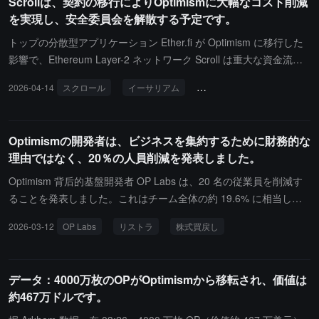
Scrollは、契約の移行によりOptimismに大幅なコスト削減
ーン取引は引き続き2/3のマルチシグ確認メカニズムを維持し、ク
を実現し、安全委員会を解散する予定です。
ロスチェーン検証インフラストラクチャの信頼性を高めるためにDe
utsche Telekomを検証サービスプロバイダーとして導入しました。
トップの分散型アプリケーション Ether.fi が Optimism に移行した
影響で、Ethereum Layer-2 ネットワーク Scroll は重大な資金流出
に直面し、総ロック価値（TVL）が約 1.6 億ドル減少し、年換算で
2026-04-14
スクロール
イーサリアム
分散型アプリケーション
約 1,300 万ドルの費用損失が発生しました。Scroll は、分散型セキ
ュリティ委員会の解散提案を行い、運営コストを削減するために D
AO メンバーを削減すると表明しました。ネットワークの管理権は
Optimismの開発者は、ビジネスを集約するために財務的な
内部チームに移譲されます。さらに、Scroll はプロトコル移行後に
理由ではなく、20％の人員削減を発表しました。
一時的にネットワークのガス料金を 1,280 倍引き上げ、ユーザーが
5 万ドル以上の手数料を余分に支払う結果となりましたが、現在は
Optimism 背后的基盤開発者 OP Labs は、20 名の従業員を削減す
正常に戻っています。この調整後、Scroll の TVL は約 2,300 万ド
ることを発表しました。これはチーム全体の約 19.6% に相当しま
ルに減少しました。公式は、すべての契約変更がチェーン上で透明
す。Optimism の共同創設者であり OP Labs の CEO である Jing W
2026-03-12
OP Labs
リストラ
株式買戻し
に確認できることを保証しています。
ang は、内部信でこの解雇が財務的な圧力によるものではなく、現
在会社は資金が豊富であり、数年分のキャッシュフローの備えがあ
ることを明確にしました。この措置は「業務の効率化、意思決定の
データ：4000万枚のOPがOptimismから移転され、価値は
迅速化、協力コストの削減」を目的としています。現在、Optimism
約467万ドルです。
は転換期にあります。先月、OP Stack エコシステムの中で最大の
チェーンである Base が、自主開発の統一技術スタックに移行する