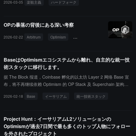
2026-03-05
楽観主義
ハードフォーク
能の開発、次のKarstハードフォークを含むものはop-rethのみで行
われます。op-programのフォールトプルーフプログラムもkona-cli
entに移行され、現在のデプロイはKarstハードフォーク前まで引き
OPの暴落の背後にある深い考察
続き使用できる見込みです。チェーンオペレーターはKarstハード
フォーク時に移行を完了する必要があります。そうしないと、op-g
2026-02-22
Arbitrum
Optimism
オープンソース
経済フレーム
ethを実行しているチェーンはメインチェーンに従うことができな
くなります。cannon-konaは既存のop-node環境で実行でき、kona-
nodeを使用する必要はありません。kona-nodeはオプションのコン
BaseはOptimismエコシステムから離れ、自主的な統一技
ポーネントです。ノードオペレーターは、ネットワークの互換性を
術スタックに移行します。
維持し、新機能のサポートを受けるために、できるだけ早くop-reth
据 The Block 报道，Coinbase 孵化的以太坊 Layer 2 网络 Base 宣
に移行する必要があります。
布，将不再继续依赖 Optimism 的 OP Stack 及 Superchain 架构，
转而采用由 Base 自主运营的"统一技术栈（unified stack）"。根据官
2026-02-18
Base
イーサリアム
統一技術スタック
方博客说明，Base 将整合此前分散在多个团队和代码仓库中的核心
组件（包括排序器等关键模块），迁移至统一代码库"base/base"，
以降低协调与维护成本，并针对自身需求进行深度优化。与此同时，
Project Hunt：イーサリアムL2ソリューションの
Base 也将减少对 Flashbots、Paradigm 等外部依赖。在治理层面，
Optimismが過去7日間で最も多くのトップ人物にフォロー
Base 将调整安全委员会结构，用新增的独立签署人替代原有 Optimis
を外されたプロジェクト
m 相关席位。尽管技术架构转向自主化，Base 表示协议仍将保持开