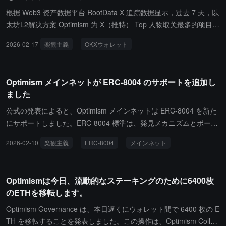
源与公开规范，欢迎第三方开发独立客户端并保持跨升级兼容性。Ba
根据 Web3 资产数据平台 RootData X 追踪数据显示，过去 7 天，以
se 目前是 OP Stack Superchain 生态中规模最大的网络。
太坊L2解决方案 Optimism 为 X（推特） Top 人物取关最多的项目，
新取关该项目的 X 影响力人物包括加密货币交易员 Loomdart(@loo
2026-02-17
楽観主義
OKXウォレット
mdart)、NFT 收藏家 Gmoney(@gmoneynft)、陳威廉 (@williamla
b)。此外， X Top 人物取关最多的项目还包括 OKX Wallet。
Optimism メインネットが ERC-8004 のサポートを追加し
ました
公式の発表によると、Optimism メインネットは ERC-8004 を新た
にサポートしました。ERC-8004 標準は、発見メカニズムとポータ
ブルな信用を有効にすることで、AI エージェントが異なる組織間で
2026-02-10
楽観主義
ERC-8004
メインネット
相互作用できるようにし、信用があらゆる場所で流通することを保
証し、グローバルな AI サービス相互運用市場を解放します。
Optimismは今日、流動的なステーキングのために6400枚
のETHを移転します。
Optimism Governance は、本日遅くにウォレット間で 6400 枚の E
TH を移転することを発表しました。この操作は、Optimism Collect