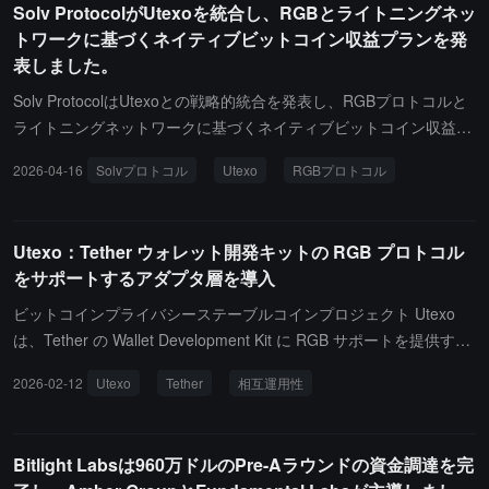
Solv ProtocolがUtexoを統合し、RGBとライトニングネッ
受けており、ビットコインネイティブのUSDTの実現を推進する責
トワークに基づくネイティブビットコイン収益プランを発
任を負っていると述べています。RGBプロトコルはクライアントサ
表しました。
イドバリデーション（Client-side Validation）を採用し、ライトニ
ングネットワークと組み合わせることで、ビットコインのUTXOセ
Solv ProtocolはUtexoとの戦略的統合を発表し、RGBプロトコルと
キュリティモデルを継承しつつ、USDTの即時、低コスト、プライ
ライトニングネットワークに基づくネイティブビットコイン収益プ
バシー取引を実現します。ユーザーは将来的にネイティブビットコ
ランを導入しました。原子交換を通じてネイティブBTCとUSDTの
2026-04-16
Solvプロトコル
Utexo
RGBプロトコル
インアドレスを通じてUSDTを直接保有し、RGBをサポートするラ
変換を実現し、ラッピング、クロスチェーンブリッジ、またはカス
イトニングネットワークウォレットを利用して送受信を行うことが
トディアンを必要としません。このプランは自己管理、プライバシ
でき、他のパブリックチェーンや中間サービスプロバイダーに依存
ー保護、最終決済を強調しており、Tetherが以前に発表したRGB互
Utexo：Tether ウォレット開発キットの RGB プロトコル
する必要がありません。現在USDTが主に流通しているTRONやイ
換のライトニングネットワーク上でのネイティブUSDT発行の計画
をサポートするアダプタ層を導入
ーサリアムなどのアカウントモデルネットワークと比較して、RGB
と呼応しています。また、Solvは戦略的エンジェル投資家として、
はUTXOモデルを利用して一時的なアドレスを自然にサポートし、
Tetherが主導した750万ドルのシードラウンドファイナンスにUtexo
ビットコインプライバシーステーブルコインプロジェクト Utexo
ライトニングネットワークと組み合わせてオフチェーン決済を行う
に参加しました。
は、Tether の Wallet Development Kit に RGB サポートを提供する
ことで、取引のプライバシーを効果的に向上させることができま
適応レイヤーを導入しました。この機能は、クライアント検証によ
2026-02-12
Utexo
Tether
相互運用性
す。また、UTEXOはTetherと深く統合されており、中間機関の手数
るアーキテクチャの不一致問題を解決し、ウォレット SDK の相互
料やデータ収集を削減し、ユーザーはすでに稼働しているクロスチ
運用性を向上させることを目的としています。
ェーンブリッジを通じて異なるパブリックチェーン間で低コストで
Bitlight Labsは960万ドルのPre-Aラウンドの資金調達を完
USDTを変換することも可能です。