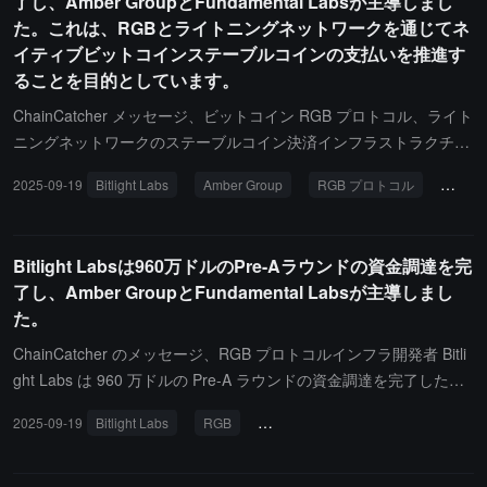
了し、Amber GroupとFundamental Labsが主導しまし
た。これは、RGBとライトニングネットワークを通じてネ
イティブビットコインステーブルコインの支払いを推進す
ることを目的としています。
ChainCatcher メッセージ、ビットコイン RGB プロトコル、ライト
ニングネットワークのステーブルコイン決済インフラストラクチャ
Bitlight Labs が 1.7 億ドルの評価額で 960 万ドルの Pre-A ラウンド
2025-09-19
Bitlight Labs
Amber Group
RGB プロトコル
ライ
資金調達を完了しました。本ラウンドの資金調達は Amber Group
と Fundamental Labs が主導しました。このラウンドの資金は、Bit
light Labs の RGB プロトコルへのコア貢献を加速し、ライトニン
Bitlight Labsは960万ドルのPre-Aラウンドの資金調達を完
グネットワークとの統合を深め、ネイティブライトニングネットワ
了し、Amber GroupとFundamental Labsが主導しまし
ーク決済、ウォレット、RGB ベースのステーブルコインチャネル
た。
を含むアプリケーションレベルのソリューションを市場に投入する
ために使用されます。暗号通貨、ステーブルコイン、伝統的金融お
ChainCatcher のメッセージ、RGB プロトコルインフラ開発者 Bitli
よび決済分野から 20 社以上の投資家がこのラウンドに参加しまし
ght Labs は 960 万ドルの Pre-A ラウンドの資金調達を完了したと
た。参加者には Amber Group、Fundamental Labs、ユナイテッ
発表しました。Amber Group と Fundamental Labs が共同でリー
2025-09-19
Bitlight Labs
RGB
ビットコインネイティブステーブル
ド・オーバーシーズ・バンク（United Overseas Bank）、HV Capit
ド投資を行い、資金は RGB-Lightning 統合の立ち上げに使用され、
al、Outliers Fund、Taisu Ventures、Arkstream Capital、Signum C
ビットコインネイティブのステーブルコイン決済チャネルの構築を
apital、Gate Ventures、Sidedoor Ventures などが含まれ、さらに
支援します。