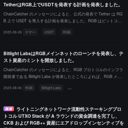
TetherはRGB上でUSDTを発表する計画を発表しました。
名前の挙がっていないグローバルなステーブルコインおよびデジタ
ル資産企業も参加しています。
ChainCatcher のメッセージによると、公式の発表で Tether は RG
B 上で USDT を導入する計画を発表しました。RGB はビットコイ
ン上でデジタル資産を発行するための次世代プロトコルです。RGB
2025-08-28
テザー
USDT
RGB
は最近 0.11.1 バージョンをリリースし、メインネットが正式に立
ち上がりました。その設計の目的は、ビットコインを単なる価値保
存手段にとどまらせないことです。USDT を RGB に導入すること
Bitlight LabsはRGBメインネットのローンチを発表し、テ
で、ユーザーは同じウォレット内で USDT とビットコインを保有
スト資産のミントを開放しました。
し、移転することができるようになります。
ChainCatcher のメッセージによると、RGB プロトコルのインフラ
開発者である Bitlight Labs が発表したところによれば、RGB メイ
ンネットが現在オンラインになり、RGB Faucet にアクセスしてテ
2025-08-06
RGB
Bitlight Labs
ビットコインスマートコントラクト
スト資産 RGB を鋳造し、ビットコインチェーン上のネイティブス
マートコントラクト機能を探索することがサポートされています。
ライトニングネットワーク流動性ステーキングプロ
トコル UTXO Stack が A ラウンドの資金調達を完了し、
CKB および RGB++ 資産にエアドロップインセンティブを