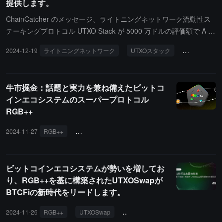
提供します。
ChainCatcher のメッセージ、ライトニングネットワーク流動性ス
テーキングプロトコル UTXO Stack が 5000 万ドルの評価額で A ラ
ウンドの資金調達を完了し、UTXO Management、CMS、PAKA が
2024-12-19
ライトニングネットワーク
UTXOスタック
資金調達
共同で投資を行いました。今回の資金調達の完了後、UTXOStack
は 2025 年 1 月初旬にライトニングネットワーク内の BTC 流動性
に対する歴史的な初の大規模エアドロップインセンティブプログラ
牛市掘金：話題と実力を兼ね備えたビットコ
ムを開始します。その後、CKB ライトニングネットワーク FIber N
インエコシステムのスーパープロトコル
etwork のメインネットの立ち上げに合わせて、CKB および RGB++
RGB++
関連資産に対する流動性エアドロップインセンティブが行われる予
定です。2025 年 Q1 に TGE を完了する見込みで、これはライトニ
2024-11-27
RGB++
ビットコインエコシステム
ブルマーケット
ングネットワークエコシステムにおける初の TGE となります。報
道によると、UTXO Stack は以前にシードラウンドの資金調達を完
了しており、ABCDE Capital と SNZ Capital が共同でリードインベ
ビットコインエコシステムが勢いを増してお
スターを務め、CKB Eco Fund、OKX Ventures、UTXO Manageme
り、RGB++を基に構築されたUTXOSwapが
nt、Waterdrip Capital、Matrixport、y2z Ventures、DRK Lab が参
BTCFiの新時代をリードします。
加しています。
2024-11-26
RGB++
UTXOSwap
ビットコインエコシステム
CK