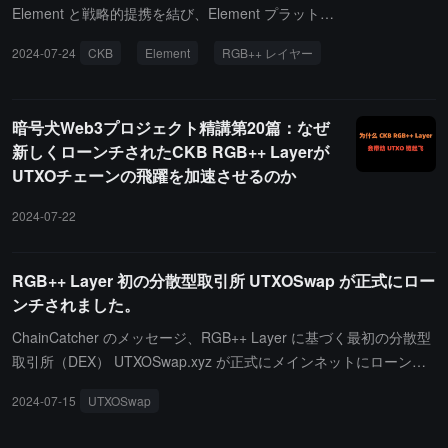
Element と戦略的提携を結び、Element プラットフ
ォームが RGB++ レイヤーを全面的にサポートする
2024-07-24
CKB
Element
RGB++ レイヤー
ことを発表しました。双方は BTC エコシステムの
発展を共に推進し、CKB デジタル資産 DOB エコシ
ステムに新たな活力を注入します。RGB++ レイヤ
暗号犬Web3プロジェクト精講第20篇：なぜ
ーはビットコインの新しい資産発行レイヤーとし
新しくローンチされたCKB RGB++ Layerが
て、同型バインディング、スマートコントラクト機
UTXOチェーンの飛躍を加速させるのか
能、ブリッジなしのクロスチェーン機能をすべての
UTXO チェーンに拡張し、ビットコイン金融（BTC
2024-07-22
Fi）およびビットコインエコシステムの興隆を促進
することが期待されています。Element の RGB++
レイヤーへの全面的なサポートにより、開発者とユ
RGB++ Layer 初の分散型取引所 UTXOSwap が正式にロー
ーザーは CKB チェーン上でさまざまな RGB++ 資産
ンチされました。
をより便利に作成・管理でき、デジタル資産 DOB
ChainCatcher のメッセージ、RGB++ Layer に基づく最初の分散型
エコシステムの発展を促進します。
取引所（DEX） UTXOSwap.xyz が正式にメインネットにローンチ
されました。UTXOSwap は、ブリッジなしのクロスチェーンとス
2024-07-15
UTXOSwap
マートコントラクト機能を利用し、すべての UTXO チェーン上の資
産に流動性を提供することを目指しています。UTXOSwap はオフ