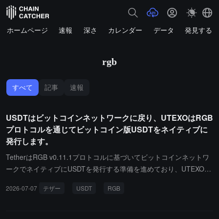
ホームページ
速報
深さ
カレンダー
データ
発見する
rgb
すべて
記事
速報
USDTはビットコインネットワークに戻り、UTEXOはRGB
プロトコルを通じてビットコイン版USDTをネイティブに
発行します。
TetherはRGB v0.11.1プロトコルに基づいてビットコインネットワ
ークでネイティブにUSDTを発行する準備を進めており、UTEXOが
商業化の発行と配布を担当します。これは、USDTが2014年にOmn
2026-07-07
テザー
USDT
RGB
iプロトコルを通じてビットコインに初めて上陸して以来、数年ぶり
にビットコインメインチェーンに戻ることになります。UTEXOの
共同創設者であるViktor Ihnatiuk氏は、同社がTetherのサポートを