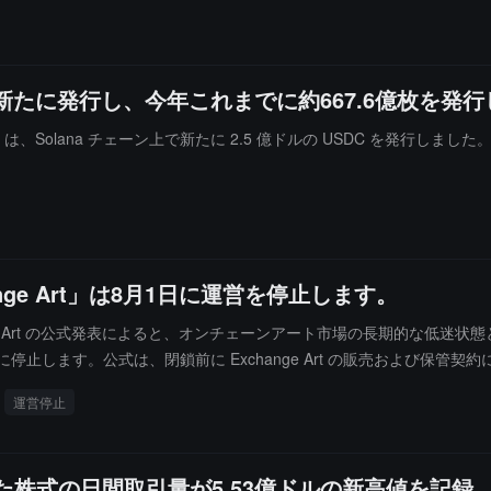
SDCを新たに発行し、今年これまでに約667.6億枚を発
e は、Solana チェーン上で新たに 2.5 億ドルの USDC を発行しました。
nge Art」は8月1日に運営を停止します。
hange Art の公式発表によると、オンチェーンアート市場の長期的な
正式に停止します。公式は、閉鎖前に Exchange Art の販売および
ト作品は Solana ブロックチェーン上にミントされているため、ユ
運営停止
保できます。さらに、公式はプラットフォームが閉鎖される前に、ユー
れた株式の日間取引量が5.53億ドルの新高値を記録