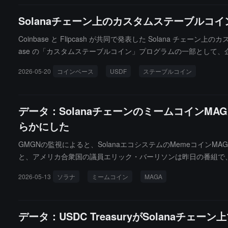
Solanaチェーン上のカスタムステーブルコイ
Coinbase と Flipcash が共同で発表した Solana チェ
ase の「カスタムステーブルコイン」プログラムの一部として
にしながら、規制のコンプライアンスを維持します。
2026-05-20
コインベース
USDF
ステーブルコイン
データ：SolanaチェーンのミームコインM
らかにした
GMGNの監視によると、SolanaエコシステムのMemeコイン
と、アメリカ合衆国の議員エリック・バーリソンは昨日の番組で
たよりもやや早く、前回の発表から6日が経過しています。このト
2026-05-13
ソラナ
ミームコイン
MAGA
値は3300万ドルに達しましたが、最近の初回UFO文書の発表後に
おり、実際の価値や用途はないため、投資家はリスクに注意する
データ：USDC TreasuryがSolanaチェ