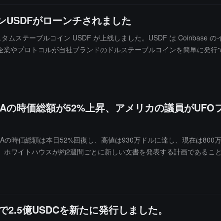
ンUSDFがローンチされました
ーン上のカスタムステーブルコイン USDF が上线しました。USDF は Coin
、企業やプロトコルが自社ブランドのドルステーブルコインを簡単に発
AGAの時価総額が52%上昇、アメリカの議員がU
MAGAの時価総額は本日52%回復し、高値は930万ドルに達し、現在は8
、ホワイトハウスが約2週間ごとに新しい文書を発表する計画であるこ
ークンは4月17日にトランプがUFO、UAPおよび可能な宇宙生命に
大幅に下落しました。ChainCatcherはユーザーに対し、Meme
必要があると警告しています。
ーン上で2.5億USDCを新たに発行しました。