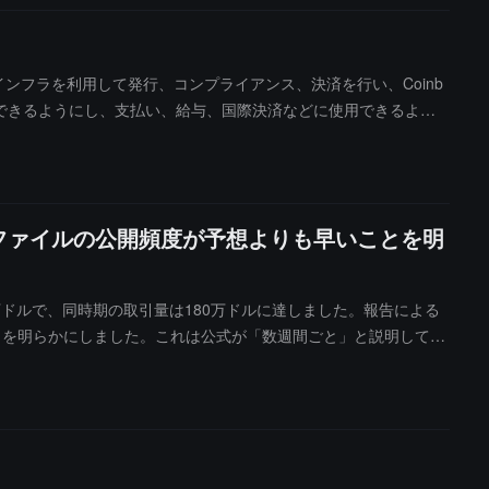
base のインフラを利用して発行、コンプライアンス、決済を行い、Coinb
行できるようにし、支払い、給与、国際決済などに使用できるよう
FOファイルの公開頻度が予想よりも早いことを明
00万ドルで、同時期の取引量は180万ドルに達しました。報告による
とを明らかにしました。これは公式が「数週間ごと」と説明してい
関連する政府の文書を公開する意向を示して以来、その時価総額の高
コインの取引は非常に変動が大きく、市場の感情や概念の炒作に依存して