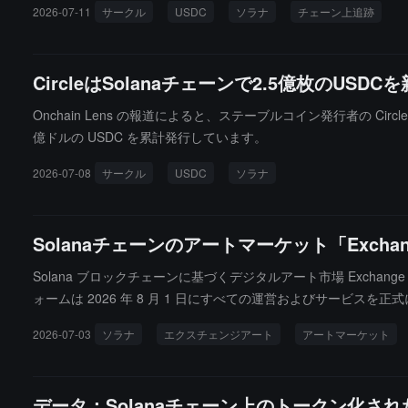
2026-07-11
サークル
USDC
ソラナ
チェーン上追跡
CircleはSolanaチェーンで2.5億枚のU
Onchain Lens の報道によると、ステーブルコイン発行者の Circl
億ドルの USDC を累計発行しています。
2026-07-08
サークル
USDC
ソラナ
Solanaチェーンのアートマーケット「Excha
Solana ブロックチェーンに基づくデジタルアート市場 Exc
ォームは 2026 年 8 月 1 日にすべての運営およびサービスを
額返還されると述べています。プラットフォーム上のすべてのアー
2026-07-03
ソラナ
エクスチェンジアート
アートマーケット
イターやコレクターは追加の操作を行うことなく資産の安全を確
やデータ記録を保存することを推奨しています。
データ：Solanaチェーン上のトークン化さ