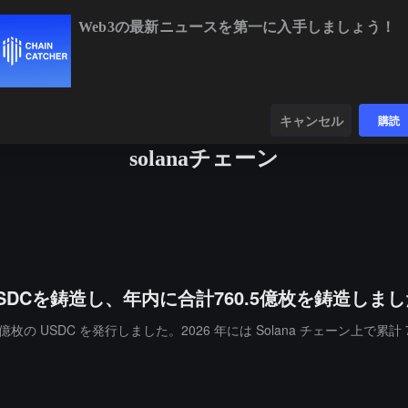
Web3の最新ニュースを第一に入手しましょう！
BTC
$64,918.40
-0.09%
ETH
$1,919.2
ンダー
データ
発見する
キャンセル
購読
solanaチェーン
億USDCを鋳造し、年内に合計760.5億枚を鋳造しま
上で 5 億枚の USDC を発行しました。2026 年には Solana チェーン上で累