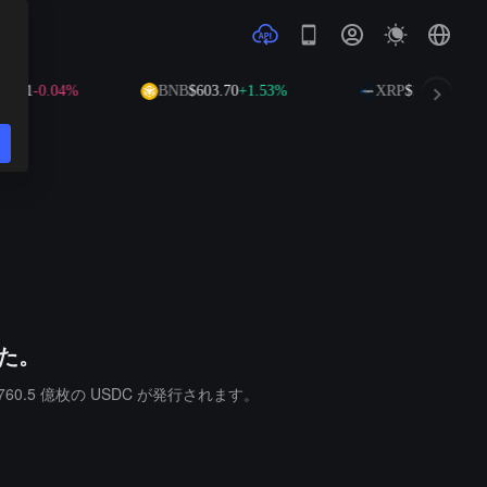
1
-0.04%
BNB
$603.70
+1.53%
XRP
$1.03
-0.24%
した。
計 760.5 億枚の USDC が発行されます。