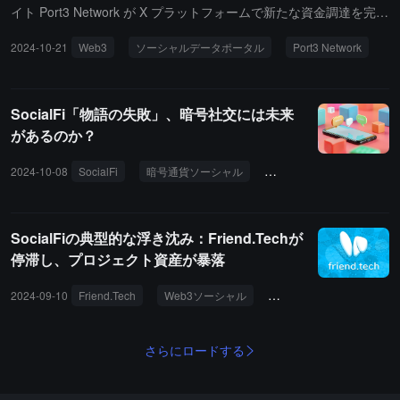
イト Port3 Network が X プラットフォームで新たな資金調達を完了
したと発表し、OOKC Group が参加したが、具体的な投資額は開示
2024-10-21
Web3
ソーシャルデータポータル
Port3 Network
されていない。Port3 Network は以前、DWF Labs からの投資を受
けたことを明らかにしており、Binance Labs、Mask Network、Apt
os からの助成金も受けている。
SocialFi「物語の失敗」、暗号社交には未来
があるのか？
2024-10-08
SocialFi
暗号通貨ソーシャル
Web3ソーシャル
Far
SocialFiの典型的な浮き沈み：Friend.Techが
停滞し、プロジェクト資産が暴落
2024-09-10
Friend.Tech
Web3ソーシャル
FRIEND
SocialFi
さらにロードする