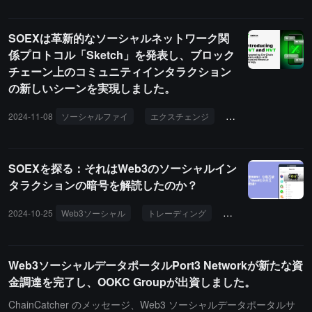
らに向上させるでしょう。今回の資金調達は、DePI
より有機的な Web3 探索の旅を提供します。RootD
Nネットワークの最適化、AIエージェント技術の応
ata API を統合することで、Firefly は市場の人気プ
SOEXは革新的なソーシャルネットワーク関
用推進、そしてソーシャルエコシステムの拡張に使
ロジェクトのランキングを表示し、ユーザーが市場
係プロトコル「Sketch」を発表し、ブロック
用されます。特筆すべきは、Metyaのトークン$ME
の動向をより迅速に把握できるようにします。Root
チェーン上のコミュニティインタラクション
Tが1月15日にTGEを控えており、市場の注目を集め
Data プラットフォームはまた、Firefly のプロフィ
の新しいシーンを実現しました。
ていることです。
ールシステムを導入し、一部のプロジェクトや人物
のページに Firefly アカウントリンクを統合すること
2024-11-08
ソーシャルファイ
エクスチェンジ
Web3ソーシャル
で、ユーザーが複数のソーシャルプラットフォーム
でその主体の動向をより便利に取得できるようにし
ます。報告によると、Firefly は一体型の Web3 ソー
SOEXを探る：それはWeb3のソーシャルイン
シャルアプリであり、ユーザーが Web2 および We
タラクションの暗号を解読したのか？
b3 プラットフォームからのソーシャルコンテンツに
アクセスし、相互作用することを許可します。例え
2024-10-25
Web3ソーシャル
トレーディング
ソーシャル
ば、Lens Universe のポータルや Farcaster Univers
e のポータルなどです。このプロジェクトは Mask
Network によって開発されました。
Web3ソーシャルデータポータルPort3 Networkが新たな資
金調達を完了し、OOKC Groupが出資しました。
ChainCatcher のメッセージ、Web3 ソーシャルデータポータルサ