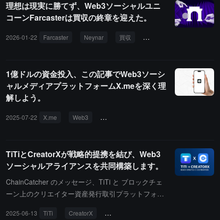
理想は現実に勝てず、Web3ソーシャルユニ
コーンFarcasterは買収の終章を迎えた。
2026-01-22
Farcaster
Neynar
買収
Dan Romero
Coinbas
1億ドルの資金投入、この記事でWeb3ソーシ
ャルメディアプラットフォームX.meを深く理
解しよう。
2025-07-22
X.me
Web3
ソーシャルメディア
ソーシャルマイニ
TiTiとCreatorXが戦略的提携を結び、Web3
ソーシャルアライアンスを共同構築します。
ChainCatcher のメッセージ、TiTi と ブロックチェ
ーン上のクリエイター資産発行取引プラットフォー
ム CreatorX が戦略的提携を発表し、Web3 ソーシ
2025-06-13
TiTi
CreatorX
Web3 ソーシャルアライアンス
ャルアライアンスを共に構築し、世界中のクリエイ