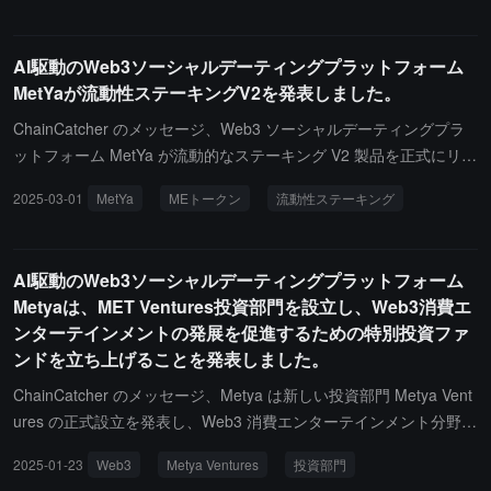
ターに力を与え、コンテンツと資産の融合の新しい
パラダイムを推進します。
AI駆動のWeb3ソーシャルデーティングプラットフォーム
MetYaが流動性ステーキングV2を発表しました。
ChainCatcher のメッセージ、Web3 ソーシャルデーティングプラ
ットフォーム MetYa が流動的なステーキング V2 製品を正式にリリ
ースしました。この製品は、チェーン上に引き出す必要がなく、ユ
2025-03-01
MetYa
MEトークン
流動性ステーキング
ーザーは MetYa の公式サイトで直接ステーキング操作を完了でき
ます。流動的なステーキングの最大の特徴は、ステーキング時間が
長くなるほど、毎日生成される ME トークンが増えることです。チ
AI駆動のWeb3ソーシャルデーティングプラットフォーム
ェーン上のステーキングと比較して、毎日の固定収益が得られる流
Metyaは、MET Ventures投資部門を設立し、Web3消費エ
動的なステーキングは、最初のサイクル内ではチェーン上のステー
ンターテインメントの発展を促進するための特別投資ファ
キング収益と同じですが、ステーキング時間が延びるにつれて、毎
ンドを立ち上げることを発表しました。
日の収益は持続的に増加し、長期保有のユーザーはより高い複利リ
ターンを得ることができます。この製品は、参加のハードルをさら
ChainCatcher のメッセージ、Metya は新しい投資部門 Metya Vent
に下げ、ユーザーの収益体験を向上させました。
ures の正式設立を発表し、Web3 消費エンターテインメント分野に
おける戦略的な展開をさらに拡大します。Metya Ventures は Web3
2025-01-23
Web3
Metya Ventures
投資部門
消費エンターテインメントセクターへの投資に特化し、資金支援、