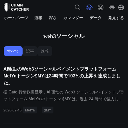
ホームページ
速報
深さ
カレンダー
データ
発見する
web3ソーシャル
すべて
記事
速報
AI駆動のWeb3ソーシャルペイメントプラットフォーム
MetYaトークン$MYは24時間で103%の上昇を達成しまし
た。
据 Gate 行情数据显示，AI 驱动の Web3 ソーシャルペイメントプラ
ットフォーム MetYa のトークン $MY は、過去 24 時間で強力に上
昇し、上昇幅は 103% に達し、現在約 0.14 米ドルで取引されてい
2026-02-15
MetYa
$MY
ます。