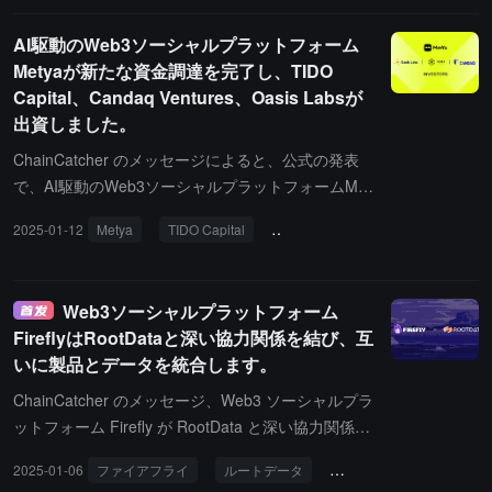
導、市場プロモーションなどの包括的なサポートを提供します。ま
としており、衣食住行、国境を越えた送金、DeFi サービスを含
AI駆動のWeb3ソーシャルプラットフォーム
た、Telegram Growth Hub の一部として、このプログラムはプロジ
み、暗号資産の普及と実用性をさらに推進します。さらに、UXLIN
Metyaが新たな資金調達を完了し、TIDO
ェクトの迅速な成長を支援するために、最大 1000 万ドルの資金サ
K Social Growth Layer はこのカードの発行にブロックチェーン技
Capital、Candaq Ventures、Oasis Labsが
ポートも提供します。The Open Platform（TOP）は、世界中の多
術のサポートを提供し、One Account One Gas (OAOG) プロトコ
出資しました。
くの応募プロジェクトから、Telegram Growth Hub プログラムに参
ルはユーザーにスムーズな使用体験をもたらします。このカードの
加する最初の 7 つの優れたプロジェクトチームを選出しました。そ
運営には、UXLINK の Link-to-Earn メカニズムも組み込まれ、ユー
ChainCatcher のメッセージによると、公式の発表
の中で Metya が際立っています。このプログラムは 10 週間の期間
ザーは友達を招待したり、エアドロップ活動に参加することで特典
で、AI駆動のWeb3ソーシャルプラットフォームMet
で、選ばれたプロジェクトは資金支援を受け、マーケティングプロ
を得ることができます。同時に、Fuji カードは UXLINK エコシステ
yaが新たな資金調達を完了したことを発表しまし
2025-01-12
Metya
TIDO Capital
Candaq Ventures
Oasis Labs
モーション、業界指導、人材採用、開発ツールのサポートを通じて
ム内の優れた Web3 プロジェクトを導入し、ユーザーに豊富な付加
た。投資者にはTIDO Capital、Candaq Ventures、
エコシステムの構築とグローバル展開を加速します。1000 以上の
価値特典とエアドロップの機会を提供し、ユーザー体験とエコシス
Oasis Labsが含まれています。Metyaは、DePINイ
応募プロジェクトから選ばれた 7 つの優れたプロジェクトの一つと
テムの価値をさらに強化し、UXLINK に力を与えます。
ンフラストラクチャ、AIエージェント技術、そして
Web3ソーシャルプラットフォーム
して、Metya は Web3 と AI 技術の深い統合を推進し、新しい世代
オンチェーンソーシャルプロトコルを統合した革新
FireflyはRootDataと深い協力関係を結び、互
のスマートで分散型のソーシャルプラットフォームを構築し、業界
的なWeb3プラットフォームです。このプラットフ
いに製品とデータを統合します。
に新たな活力を注入することに尽力します。
ォームは、AIとブロックチェーン技術を組み合わせ
ることで、パーソナライズされたソーシャル体験と
ChainCatcher のメッセージ、Web3 ソーシャルプラ
価値駆動のインタラクションを提供します。近日中
ットフォーム Firefly が RootData と深い協力関係を
に発表されるAIエージェント機能は、ユーザーのオ
結び、Firefly のソーシャルエコシステムと RootDat
2025-01-06
ファイアフライ
ルートデータ
マスクネットワーク
ンチェーンインタラクションの知能化と楽しさをさ
a のデータプラットフォームを統合し、ユーザーに