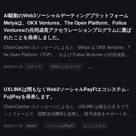
市場プロモーション、ビジネス拡大、戦略的指導を通じて、グロー
バルなエンターテインメントエコシステムにおける革新的なプロジ
AI駆動のWeb3ソーシャルデーティングプラットフォーム
ェクトの迅速な成長を支援します。Metya Ventures は高い潜在能
Metyaは、OKX Ventures、The Open Platform、Folius
力を持つプロジェクトへの投資を優先し、資金支援と戦略的協力を
Venturesの共同成長アクセラレーションプログラムに選ば
通じて、長期的な価値創造と深いエコシステムの協調を促進しま
れたことを発表しました。
す。Metya Ventures の設立は、Metya が Web3 消費エンターテイ
ンメント分野において重要な展開を示すものであり、その強力な技
ChainCatcher のメッセージによると、Metya は OKX Ventures、T
術とリソースの優位性を活かして、Metya Ventures はグローバル
he Open Platform（TOP）、および Folius Ventures の共同成長ア
な革新プロジェクトに対してより包括的な支援を提供し、業界の革
クセラレーションプログラムに成功裏に選出され、世界の Web3 お
2025-01-23
メティヤ
OKXベンチャーズ
オープンプラットフォーム
新と突破を推進します。Metya Ventures の設立に伴い、Metya は
よび AI ソーシャル分野で注目されるプロジェクトの一つとなりま
Web3 消費エンターテインメントエコシステムにおける革新の実践
した。Metya は AI 技術に基づいた分散型ソーシャルおよびデーテ
をさらに加速し、業界に深遠な影響と持続可能な発展をもたらすこ
ィングプラットフォームであり、スマートマッチングエンジン、パ
UXLINKは間もなくWeb3ソーシャルPayFiエコシステム -
とを目指します。
ーソナライズされた推薦システム、ネイティブトークン $MET を通
FujiPayを発表します。
じて、ユーザーに効率的で革新的なインタラクティブ体験と多様な
エコシステム機能を提供します。これには、ステーキング、報酬、
ChainCatcher のメッセージによると、UXLINK は最近公式 X プラ
ガバナンスが含まれます。今回の Metya の選出は、技術革新、エ
ットフォームで、国際決済機関と提携し、暗号資産をサポートする
コシステムの潜在能力、市場の展望において高く評価されたことを
クロスボーダー決済カード - Fuji Card を発表しました。このカー
2025-01-20
Web3
ソーシャルPayFi
エコシステム
示しています。OKX Ventures、The Open Platform（TOP）、およ
ドは UXLINK PayFi エコシステムの重要な要素として、暗号資産の
び Folius Ventures は、Metya に対して戦略的リソース、技術指
現実生活シーンでの支払いアプリケーションを実現することを目的