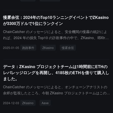
の疑惑、即時取引所を通じて資金を提供する複数の副ウォレットを
持つチーム、ユーザー数の誇張、USDX のサポートに関する透明性
の欠如が含まれます。
慢雾余弦：2024年のTop10ランニングイベントでZKasino
が3300万ドルで1位にランクイン
ChainCatcher のメッセージによると、安全機関の慢霧の統計によ
れば、2024 年の損失 Top10 の詐欺事件の中で、ZKasino、IBXtrad
e、Essence Finance がそれぞれ 3300 万ドル、2180 万ドル、200
2025-01-05
跑路事件
ZKasino
慢雾余弦
0 万ドルの関与額でトップ 3 にランクインしています。特筆すべき
は、余弦が次のように述べたことです："2024 年の Top 10 詐欺事
件（今後返還されるかどうかは不明）において、大半は国人プロジ
データ：ZKasino プロジェクトチームは1時間前にETHの
ェクトではないはずで、国人プロジェクトに対して全てを否定する
レバレッジロングを再開し、4185枚のETHを借りて購入し
必要はありません。"
ました。
ChainCatcher のメッセージによると、オンチェーンアナリストの
余烬が監視したところ、今朝 ZKasino プロジェクトチームはこの期
間のレバレッジで ETH をロングして利益確定を終了しました。今
2024-12-03
ZKasino
Aave
晩の下落後、ZKasino プロジェクトチームは1時間前に再びレバレ
ッジで ETH をロングし始めました：2つのアドレスを通じて Aave