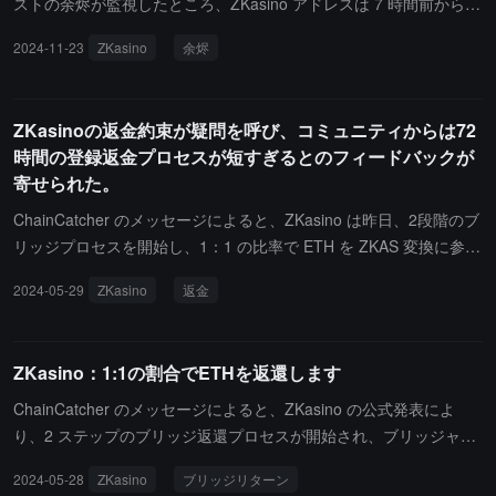
ストの余烬が監視したところ、ZKasino アドレスは 7 時間前から
「ユーザーに返還するための資金」を流用してオンチェーンで ETH
2024-11-23
ZKasino
余烬
をレバレッジロングしており、5,270 ETH を Aave に担保として預
けて 1,158.9 万 DAI を借り、その後 3,500 ETH を追加購入しまし
た。
ZKasinoの返金約束が疑問を呼び、コミュニティからは72
時間の登録返金プロセスが短すぎるとのフィードバックが
寄せられた。
ChainCatcher のメッセージによると、ZKasino は昨日、2段階のブ
リッジプロセスを開始し、1：1 の比率で ETH を ZKAS 変換に参加
しなかったブリッジ参加者に返還すると発表しました。また、チー
2024-05-29
ZKasino
返金
ムは引き続き努力しており、プロジェクトの成功に向けて最大限の
努力を続けることを再度保証しています。しかし、暗号コミュニテ
ィは、ZKasino がブリッジ参加者に対してわずか 72 時間の登録期
ZKasino：1:1の割合でETHを返還します
間を設けていることを指摘しています（UTC 時間 5 月 28 日 14：0
0 - 5 月 31 日 14：00、すべて平日）。3 日後には登録機能が停止
ChainCatcher のメッセージによると、ZKasino の公式発表によ
し、入金も停止されるため、この短い期間が多くの人々が自分の入
り、2 ステップのブリッジ返還プロセスが開始され、ブリッジャー
金を回収するのを妨げる可能性があります。さらに、ZKasino は以
は登録し、1:1 の比率で ETH を返還することができます。ブリッジ
2024-05-28
ZKasino
ブリッジリターン
前のユーザーの入金によって得られたステーキング報酬を故意に回
返還プロセス：ZKAS 変換に参加しないことを選択したブリッジャ