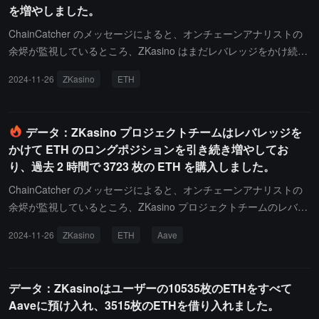
ェクトチームはユーザーの ETH を保証金としてレバレッジで買い
を増やしました。
増しを行った結果、現在 322 万ドルの含み益が出ています。
ChainCatcher のメッセージによると、オンチェーンアナリストの
余烬が監視しているところ、ZKasino はまだレバレッジをかけ続け
ており、過去 15 分間で別のアドレスに保管されていた 5,265 ETH
2024-11-26
ZKasino
ETH
を Aave に担保として預け入れ、1234.8 万 DAI を借りて 3,515 ET
H を購入しました。彼らは現在、ユーザーの 10,535 ETH をすべて
Aave に担保として預け入れ、3193.7 万 DAI を借りて 9,316 ETH
データ：ZKasino プロジェクトチームはレバレッジを
を購入しました。この部分のレバレッジで購入した ETH の平均価
かけて ETH のロングポジションを引き続き増やしてお
格は 3,428 ドルです。
り、過去 2 時間で 3723 枚の ETH を購入しました。
ChainCatcher のメッセージによると、オンチェーンアナリストの
余烬が監視しているところ、ZKasino プロジェクトチームのレバレ
ッジを使った ETH のロングポジションはまだ続いています。過去
2024-11-26
ZKasino
ETH
Aave
2 時間で、彼らはループローンの方法で Aave から 1238 万 DAI を
借りて 3,723 枚の ETH を購入しました。彼らはユーザーに属する
10,535 ETH を基礎保証金として Aave から累計 3193.7 万 DAI を
データ：ZKasinoはユーザーの10535枚のETHをすべて
借りて 13,040 ETH を購入しました。これらのレバレッジで購入し
Aaveに預け入れ、3515枚のETHを借り入れました。
た ETH の平均コストは 3,402 で、現在は含み損を抱えています。