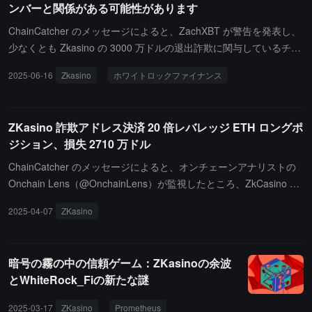
ンバーと関係がある可能性があります
ChainCatcher のメッセージによると、ZachXBT が警告を発表し、
少なくとも Zkasino の 3000 万ドルの退出詐欺に関与しているチー
ムメンバーの一人が WhiteRock Finance プロジェクトに関連して
2025-06-16
Zkasino
ホワイトロックファイナンス
いるようで、オンチェーン取引がこれら二つのプロジェクトと個人
のメールアドレスを結びつけています。Zkasino はプレセールを通
じてコミュニティから 3000 万ドル以上を調達しましたが、プロジ
ZKasino 詐欺アドレス決済 20 倍レバレッジ ETH ロングポ
ェクトはロードマップに従って開発されず、資金が流用されている
ジション、損失 2710 万ドル
ようで、2024 年 4 月末にオランダの FIOD によって Elham Nourz
ai が逮捕され、資産が押収されました。同じ事件に関与していた Il
ChainCatcher のメッセージによると、オンチェーンアナリストの
dar Ilham と Lior Ben Zakan は当時中東に住んでいるとされていま
Onchain Lens（@OnchainLens）が監視したところ、ZkCasino の
した。2024 年末、Elham は釈放され、Zkasino の資金はチェーン
詐欺師アドレスが Hyperliquid で 20 倍レバレッジの ETH ポジショ
2025-04-07
ZKasino
間でゆっくりと洗浄され始め、ZkSync、Starknet、EVM、Solana
ンを決済し、累積損失は 2710 万ドルに達しました。以前の詐欺額
などのネットワークが関与し、資金は二つの経路に分かれました：
は 4000 万ドルを超えていました。
1）OTC ブローカーを通じて現金化；2）即時取引所を通じて暗号
暗号の霧の中の信頼ゲーム：ZKasinoの余波
通貨を XMR に変換；3）Hyperliquid で契約取引を行う。WhiteRoc
とWhiteRock_Fiの新たな謎
k（WHITE）は昨年末に登場し、すぐに複数の重大な問題が発覚し
ました。これには、歴史のない匿名チーム、偽のパートナーシップ
2025-03-17
ZKasino
Prometheus
WhiteRock_Fi
暗号通貨