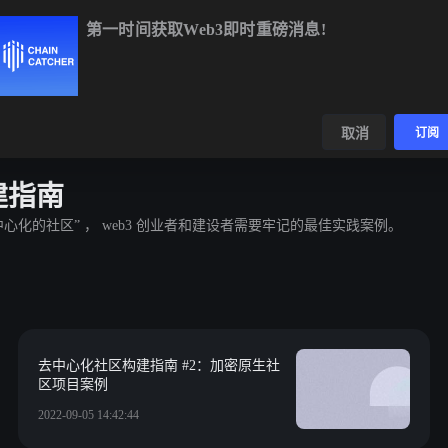
第一时间获取Web3即时重磅消息!
发现
BTC
$64,985.77
+1.11%
ETH
$1,916.52
+0.96%
BN
数据
取消
订阅
建指南
心化的社区” ， web3 创业者和建设者需要牢记的最佳实践案例。
去中心化社区构建指南 #2：加密原生社
区项目案例
2022-09-05 14:42:44