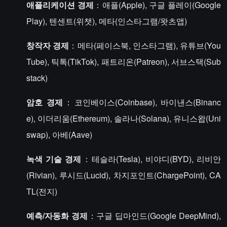
애플리케이션 경제
：애플(Apple), 구글 플레이(Google
Play), 텐센트(위챗), 메타(인스타그램/왓츠앱)
창작자 경제
：메타(페이스북, 인스타그램), 유튜브(You
Tube), 틱톡(TikTok), 패트리온(Patreon), 서브스택(Sub
stack)
암호 경제
：코인베이스(Coinbase), 바이낸스(Binanc
e), 이더리움(Ethereum), 솔라나(Solana), 유니스왑(Uni
swap), 아베(Aave)
녹색 기술 경제
：테슬라(Tesla), 비야디(BYD), 리비안
(Rivian), 루시드(Lucid), 차지포인트(ChargePoint), CA
TL(전지)
예측/자동화 경제
：구글 딥마인드(Google DeepMind),