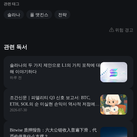
관련 태그
솔라나
폴 앳킨스
전략
위험 경고
관련 독서
솔라나의 두 가지 제안으로 L1의 가치 포착에 대
해 이야기하다
하루 전
조간신문｜피델리티 Q3 신호 보고서: BTC,
ETH, SOL의 순 미실현 손익이 역사적 저점에
2026-07-30
있으며, 여러 지표가 항복 구간에 근접함; 한국
금융위원회가 통합 디지털 자산 법안을 제출할
계획이며, 야당이 암호세 폐지를 동시에 추진하
고 있음
Bitwise 质押报告：六大公链收入普遍下滑，代
币价值靠什么支撑？