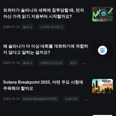
트위터가 솔라나의 세력에 침투당할 때, 먼저
자산 가격 읽기 지원부터 시작할까요?
2026-01-12
솔라나
스마트 캐시태그
트위터
암호화폐
자산
왜 솔라나가 더 이상 대회를 개최하기에 적합하
지 않다고 말하는 걸까요?
2025-12-16
솔라나
브레이크포인트
빌더
아부다비
Solana Breakpoint 2025, 어떤 주요 사항에
주목해야 할까요
2025-12-13
Solana Breakpoint 2025
아부다비
Genesis SDK