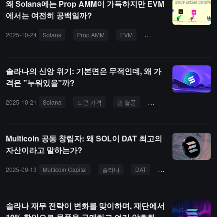
왜 Solana에는 Prop AMM이 가득하지만 EVM
에서는 여전히 공백일까?
2025-10-24
Solana
Prop AMM
EVM
DeFi
유동성
솔라나의 신앙 위기: 기본면은 무적인데, 왜 가
격은 "누워있을"까?
2025-10-21
Solana
토큰 가격
밈 열풍
네트워크 생태계
인
Multicoin 공동 창립자: 왜 SOL이 DAT 최고의
자산이라고 말하는가?
2025-09-13
Multicoin Capital
솔라나
DAT
PIPE 자금 조달
솔라나 재무 전략이 변화를 맞이하며, 재단에서