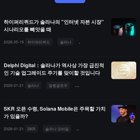
하이퍼리퀴드가 솔라나의 "인터넷 자본 시장"
시나리오를 빼앗을 때
2026-05-19
하이퍼리퀴드
솔라나
인터넷 자본 시장
디파이
Delphi Digital：솔라나가 역사상 가장 급진적
인 기술 업그레이드 주기를 맞이할 것입니다
2026-01-21
솔라나
알펭글로우
파이어댄서
더블제로
BAM
SKR 오픈 수령, Solana Mobile은 주목할 가치
가 있을까?
2026-01-21
SKR
솔라나 모바일
토큰 경제 모델
시커
에어