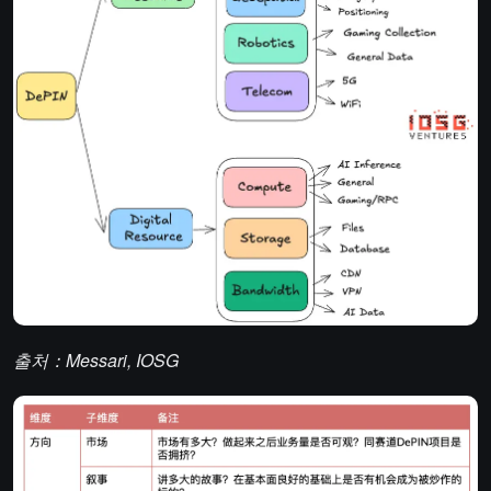
출처：Messari, IOSG