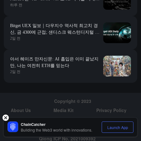
하루 전
“JYP”를 만들어갑니다
Bitget UEX 일보｜다우지수 역사적 최고치 경
신, 금 4300에 근접; 샌디스크 웨스턴디지털 가
2일 전
이던스 예상에 미치지 못해 급락; 스페이스X 첫
대규모 해제 맞이 (2026년 08월 06일)
아서 헤이즈 만자신문: AI 흡입은 이미 끝났지
만, 나는 여전히 ETH를 믿는다
2일 전
Copyright © 2023
About Us
Media Kit
Privacy Policy
Risk Warning
Hiring
ChainCatcher
Launch App
Building the Web3 world with innovations.
Qiong ICP No. 2021009392