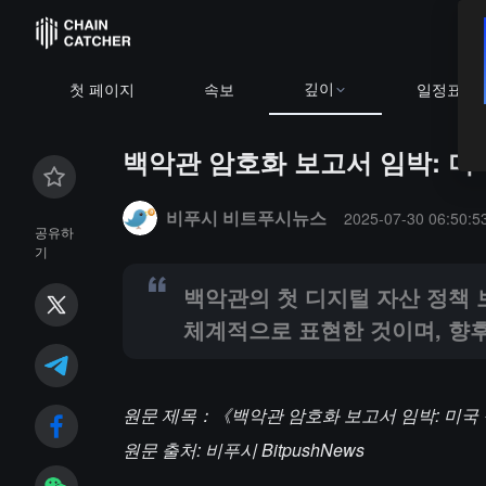
깊이
BTC
$64,964.88
+0
첫 페이지
속보
일정표
백악관 암호화 보고서 임박: 미국
Summary:
백악관의 첫 디지털 자산 정책 보고서는 트
비푸시 비트푸시뉴스
2025-07-30 06:50:5
공유하
기
백악관의 첫 디지털 자산 정책
체계적으로 표현한 것이며, 향후
원문 제목：《백악관 암호화 보고서 임박: 미국 
원문 출처: 비푸시 BitpushNews