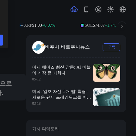
XRP
$1.03
+0.07%
SOL
$74.87
+1.74%
비푸시 비트푸시뉴스
구독
후 몇 년간 산업 발전의 로드맵이 될 것으로 여겨진다.
아서 헤이즈 최신 장문: AI 버블
이 가장 큰 기회다
05-12
음으로
.
미국, 암호 자산 '5개 법' 확립 -
새로운 규제 프레임워크를 이해
하는 한 편 (요약판)
03-18
기사 디렉토리