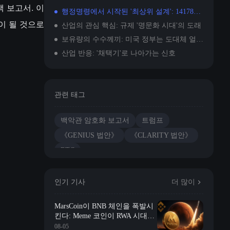
책 보고서. 이
행정명령에서 시작된 '최상위 설계': 14178호 명령을 말하다
이 될 것으로
산업의 관심 핵심: 규제 '명문화 시대'의 도래
보유량의 수수께끼: 미국 정부는 도대체 얼마나 많은 BTC를 보유하고 있나?
산업 반응: '채택기'로 나아가는 신호
관련 태그
백악관 암호화 보고서
트럼프
《GENIUS 법안》
《CLARITY 법안》
BTC
인기 기사
더 많이
MarsCoin이 BNB 체인을 폭발시
킨다: Meme 코인이 RWA 시대에
진입할까?
08-05