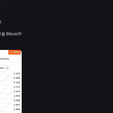
.
itcoinTr