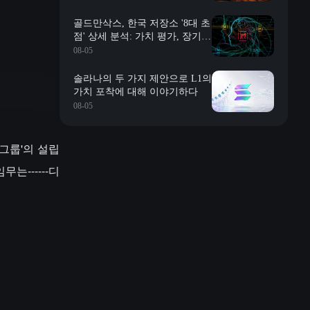
골드만삭스, 한국 저장소 '8대 초
점' 상세 분석: 가치 평가, 장기
계약, 재고, 장신 충격, 자사주 매
08-05
입 등
솔라나의 두 가지 제안으로 L1의
가치 포착에 대해 이야기하다
08-05
그룹'의 설립
는------디