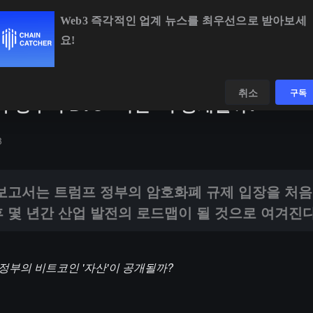
Web3 즉각적인 업계 뉴스를 최우선으로 받아보세
요!
.27%
ETH
$1,919.17
+0.31%
BNB
$594.49
+0.86%
데이터
발견하다
취소
구독
 정부의 BTC “자산”이 공개될까?
럼프 정부의 암호화폐 규제 입장을 처음으로 체계적으로 표현한 것이며, 향
3
 보고서는 트럼프 정부의 암호화폐 규제 입장을 처
 몇 년간 산업 발전의 로드맵이 될 것으로 여겨진다
정부의 비트코인 '자산'이 공개될까?