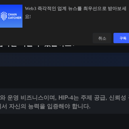
Web3 즉각적인 업계 뉴스를 최우선으로 받아보세
요!
ETH
$1,895.23
-0.03%
BNB
$591.90
-0.33%
데이터
발견하다
취소
구독
 진입하면 이길 수 있을까요?
스이며, HIP-4는 주제 공급, 신뢰성 구축 및 사용자 프로필 적합성 
 운영 비즈니스이며, HIP-4는 주제 공급, 신뢰성
에서 자신의 능력을 입증해야 합니다.