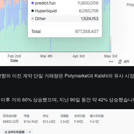
향의 이진 계약 단일 거래량은 Polymarket과 Kalshi의 유사 시
초 이후 거의 60% 상승했으며, 지난 90일 동안 약 42% 상승했습니