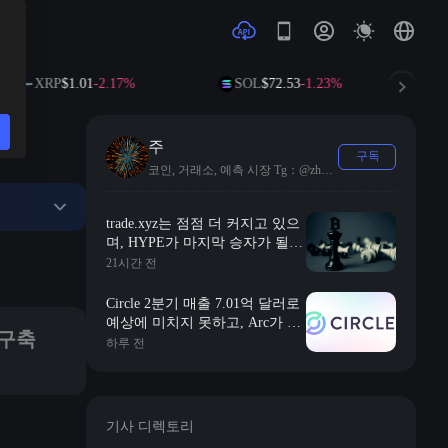
XRP
$1.01
-2.17%
SOL
$72.53
-1.23%
TRX
$0
주
구독
코인, 거래소, 예측 시장 Tg：@zhoui1111
trade.xyz는 점점 더 커지고 있으
측면에서 자신의 능력을 입증해야 합니다.
며, HYPE가 마지막 승자가 될까
요?
21시간 전
Circle 2분기 매출 7.01억 달러로
예상에 미치지 못하고, Arc가 최
 구축
대 관심사로 떠올라
하루 전
기사 디렉토리