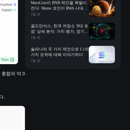
MarsCoin이 BNB 체인을 폭발시
킨다: Meme 코인이 RWA 시대에
진입할까?
2일 전
골드만삭스, 한국 저장소 '8대 초
점' 상세 분석: 가치 평가, 장기
계약, 재고, 장신 충격, 자사주 매
2일 전
입 등
솔라나의 두 가지 제안으로 L1의
가치 포착에 대해 이야기하다
2일 전
장 총합의 약 3
다.