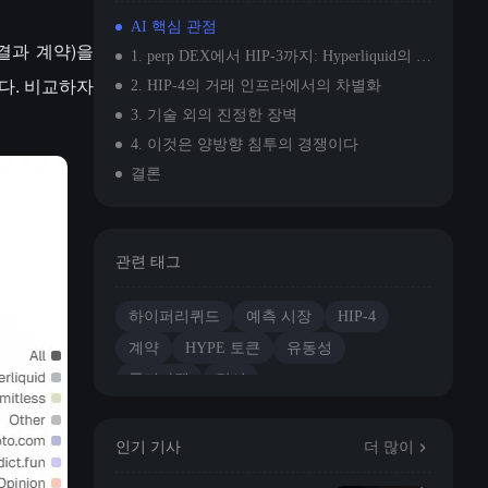
AI 핵심 관점
(결과 계약)을
1. perp DEX에서 HIP-3까지: Hyperliquid의 확장 기반
니다. 비교하자
2. HIP-4의 거래 인프라에서의 차별화
3. 기술 외의 진정한 장벽
4. 이것은 양방향 침투의 경쟁이다
결론
관련 태그
하이퍼리퀴드
예측 시장
HIP-4
계약
HYPE 토큰
유동성
폴리마켓
칼시
인기 기사
더 많이