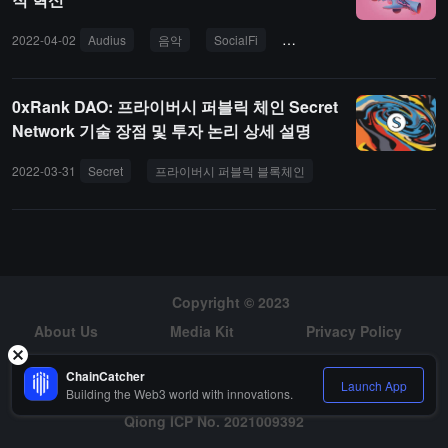
2022-04-02
Audius
음악
SocialFi
Opulous
Melos
So
0xRank DAO: 프라이버시 퍼블릭 체인 Secret
Network 기술 장점 및 투자 논리 상세 설명
2022-03-31
Secret
프라이버시 퍼블릭 블록체인
Copyright © 2023
About Us
Media Kit
Privacy Policy
Risk Warning
Hiring
ChainCatcher
Launch App
Building the Web3 world with innovations.
Qiong ICP No. 2021009392