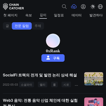
깊이
첫 페이지
속보
일정표
데이터
발견하다
글
전문 칼럼
주제
0xRank
구독
SocialFi 트랙의 전개 및 발전 논리 상세 해설
2022-05-03
소셜파이
랠리
롤
시로
세컨드라이브
Web3 음악: 전통 음악 산업 체인에 대한 실험
적 혁신