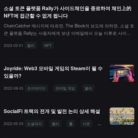
수 있게 해줍니다. 이 플랫폼은 새로운 자금을 활용하여 팀을 강화하
소셜 토큰 플랫폼 Rally가 사이드체인을 종료하여 체인上的
고, 기업 및 국제 시장에 침투하며, Swell 및 BigCommerce와 같은 전
NFT에 접근할 수 없게 됩니다
자상거래 플랫폼, Salesforce Commerce Cloud와 같은 전자상거래
도구, Affirm 및 AfterPay와 같은 결제 채널과의 통합을 확대할 것입
ChainCatcher 메시지에 따르면, The Block의 보도에 의하면, 소셜 토
니다. 또한 Web3 기능을 구축하고 상인이 결제 시 암호화폐를 수락
큰 플랫폼 Rally는 사용자에게 보낸 이메일에서 오늘 이후로 사이드
할 수 있도록 허용할 것입니다.（출처 링크）
체인을 종료할 것이라고 밝혔습니다. 사이드체인에서 NFT를 메인넷
2023-02-01
랠리
NFT
으로 전송할 수 없기 때문에, 사이드체인이 종료된 후 이러한 NFT는
접근할 수 없게 됩니다.암호 데이터 플랫폼 Rootdata에 따르면, Rally
는 창작자와 그 커뮤니티가 독립적인 디지털 경제를 구축할 수 있도
Joyride: Web3 모바일 게임의 Steam이 될 수
록 돕는 플랫폼으로, 창작자, 예술가, 유명인, 커뮤니티 및 브랜드가
있을까?
자신의 소셜 토큰과 NFT를 출시할 수 있게 합니다. 2021년, Rally는
두 차례에 걸쳐 총 7200만 달러의 자금을 조달했습니다.（출처 링
2022-08-05
조이라이드
모바일 게임
랠리
크）
SocialFi 트랙의 전개 및 발전 논리 상세 해설
2022-05-03
소셜파이
랠리
롤
시로
세컨드라이브