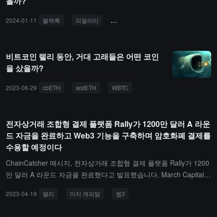
을까?
있고, 안정세를 보이면 다시 94,000 달러 저항선을 도전할 가능성이
습니다. 그녀는 옵션 시장의 하락 감정이 증가하고 있으며, 투자자들
있습니다.
이 더 많은 하방 보호를 구매하고 있다고 지적했습니다.슈왑 자산 관
2024-01-11
블랙록
피델리티
비트코인 현물 ETF
SEC
AR
리 CEO이자 최고 투자 책임자 오마르 아길라르(Omar Aguilar)도 표
면 아래에서 발효되고 있는 유사한 위험을 보고 있습니다. 그는 월요
일에 "우리는 많은 것들의 분산성과 차별성을 보고 있습니다. 정부의
비트코인 랠리 동안, 거대 고래들은 어떤 코인
셧다운 이후 새로운 거시 데이터가 도착하는 방식이 균형을 이루지
을 샀을까?
않고 있으며, 각 산업의 선두주자 교체의 초기 징후가 나타나고 있습
니다."라고 말했습니다. (금십)
2023-06-29
cbETH
wstETH
WBTC
전자상거래 조합형 결제 플랫폼 Rally가 1200만 달러 A 라운
드 자금을 완료하고 Web3 기능을 구축하며 암호화폐 결제를
수용할 예정이다
ChainCatcher 메시지, 전자상거래 조합형 결제 플랫폼 Rally가 1200
만 달러 A 라운드 자금을 완료했다고 발표했습니다. March Capital이
주도하고, Felix Capital, Commerce Ventures, Afore Capital, Alumni
2023-04-19
랠리
마치 캐피탈
웹3
Ventures 및 Kraken Ventures가 참여했습니다.Rally 결제 솔루션은
상인이 팀에 가장 적합한 맞춤형 결제를 자유롭게 설계하고 구현할