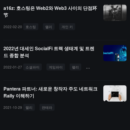
a16z: 호스팅은 Web2와 Web3 사이의 단점环
节
2022-02-20
호스팅
랠리
개인 키
2022년 대세인 SocialFi 트랙 생태계 및 트렌
드 종합 분석
2022-01-27
소셜파이
게임파이
랠리
미러.xyz
비트클라우
Pantera 파트너: 새로운 창작자 주도 네트워크
Rally 이해하기
2021-10-29
랠리
판테라