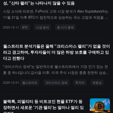
성, "산타 랠리"는 나타나지 않을 수 있음
시장 소식에 따르면, FxPro의 고위 시장 분석가 Alex Kuptsikevich는
11월 21일 이후 BTC가 점진적으로 상승하는 국소 고점과 저점을 형
성하고 있지만, 반등이 자본화 성장의 시작으로 확인되기 위해서는
2025-12-11
BTC
시장 분석
총 시가 총액
총 시가총액이 3.32조 달러를 넘어야 한다고 밝혔습니다. 현재 전 세
계 암호화폐 총 시가총액은 약 3.16조 달러로, 이번 주 초에 비해 2.
5% 상승했지만, 이전의 3.21조 달러 고점에는 여전히 미치지 못하고
월스트리트 분석가들은 올해 "크리스마스 랠리"가 없을 것이
있습니다.CoinGlass 데이터에 따르면, 레버리지 효과가 BTC 가격 하
라고 경고하며, 투자자들이 더 많은 하방 보호를 구매하고 있
락의 주요 원인입니다. 지난 24시간 동안 3.76억 달러의 롱 포지션이
다고 전했다
강제 청산되었으며, 이는 숏 청산량의 거의 세 배에 해당합니다. 연준
이 수요일에 다시 금리를 인하한다고 발표했지만, 향후 2년 내 금리
"크리스마스 장세"는 일반적으로 월스트리트에서 가장 인기 있는 전
인하 횟수가 줄어들 것이라는 예상은 시장의 지지를 제한하고 있습니
통 중 하나입니다.감사절 이후, 미국 주식 시장은 종종 천천히 상승하
다.QCP Capital은 연말까지 BTC 거래 구간이 84,000에서 100,000
고 변동성이 줄어들며, 12월은 종종 한 해 중 가장 강력한 성과를 내
2025-12-01
월스트리트
크리스마스 장세
투자자
변동성
달러 사이에서 변동할 것으로 예상하고 있으며, Bloomberg 분석가
는 달 중 하나가 되지만, 전략가들은 올해 "크리스마스 할아버지"가
Mike McGlone은 새로운 "산타 랠리"가 나타나지 않을 것이라고 경고
나타나지 않을 것이라고 말합니다.캐나다 왕립은행 자본 시장(RBC
하며, BTC가 연말에 84,000 달러 이하로 떨어질 수 있다고 말했습니
Capital Markets) 파생상품 전략 책임자 에이미 우 실버맨은 "우리가
블랙록, 피델리티 등 비트코인 현물 ETF가 등
다. 현재 시장은 BTC가 90,000-91,000 달러 지지 구간을 유지할 수
'크리스마스 장세'를 맞이할지 모르겠지만, 우리는 분명히 또 다른 변
장하면서 새로운 '기관 랠리'는 얼마나 멀리 있
있을지 주목하고 있으며, 이를 잃으면 현재 구간 바닥을 테스트할 수
동성의 '구덩이'를 만나거나 변동성의 반등을 경험할 것"이라고 말했