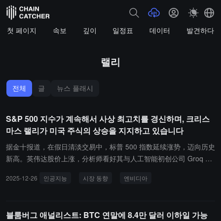
첫 페이지
속보
깊이
일정표
데이터
발견하다
랠리
전체
글
뉴스 플래시
S&P 500 지수가 계속해서 사상 최고치를 경신하며, 크리스
마스 랠리가 미국 주식의 상승을 지지하고 있습니다
据金十报道，在假日清淡交易中，标普 500 指数延续涨势，迈向历史
新高。英伟达股价上涨，分析师看好其与人工智能初创公司 Groq 达
成的授权协议。尽管对人工智能热潮和美联储利率前景的乐观预期受
2025-12-26
인공지능
시장 동향
엔비디아
到审视，市场仍关注"圣诞老人行情"，即年末最后几个交易日至次年
一月初的上涨行情。Piper Sandler 首席市场技术分析师克雷格·约翰
逊表示，市场在最后四个交易日预计保持结构性行情，但趋于分化。
블룸버그 애널리스트: BTC 연말에 8.4만 달러 이하일 가능