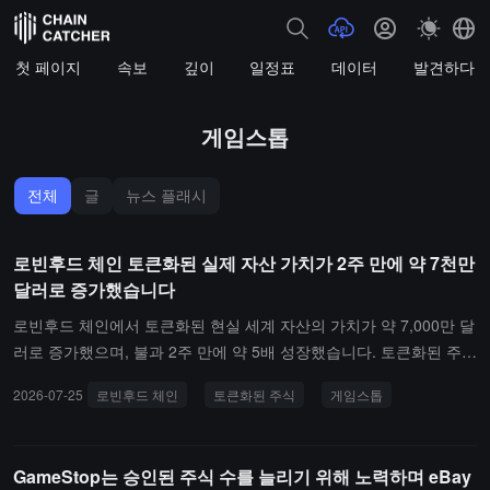
첫 페이지
속보
깊이
일정표
데이터
발견하다
게임스톱
전체
글
뉴스 플래시
로빈후드 체인 토큰화된 실제 자산 가치가 2주 만에 약 7천만
달러로 증가했습니다
로빈후드 체인에서 토큰화된 현실 세계 자산의 가치가 약 7,000만 달
러로 증가했으며, 불과 2주 만에 약 5배 성장했습니다. 토큰화된 주식
이 대규모 거래를 형성하기 시작하면서 관련 자산 규모도 동반 확대
2026-07-25
로빈후드 체인
토큰화된 주식
게임스톱
되고 있습니다.현재 12개의 토큰화된 주식이 하루 거래량이 최소 50
만 달러에 도달했으며, 여기에는 GameStop, 엔비디아, SpaceX가 포
함됩니다. 일부 토큰화된 주식의 하루 거래량은 100만 달러를 초과합
GameStop는 승인된 주식 수를 늘리기 위해 노력하며 eBay
니다. 로빈후드 체인의 총 잠금 가치가 약 3.12억 달러로 증가했으며,