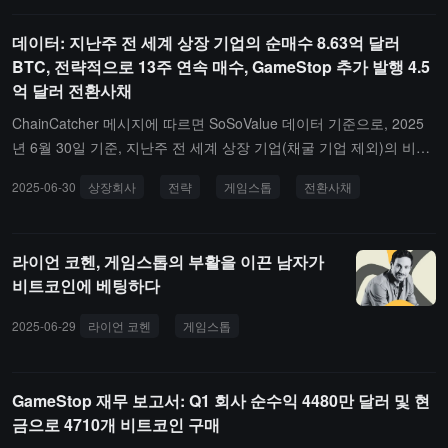
가치를 실현할 것이라고 기대하지 않으며, 장기 보유할 의향이 있
다."고 밝혔다.이 소식의 영향으로, 게임스톱 주가는 월요일 장중 한
데이터: 지난주 전 세계 상장 기업의 순매수 8.63억 달러
때 8.8% 급등했으며, 종가 24.01 달러로 4.44% 상승했다.
BTC, 전략적으로 13주 연속 매수, GameStop 추가 발행 4.5
억 달러 전환사채
ChainCatcher 메시지에 따르면 SoSoValue 데이터 기준으로, 2025
년 6월 30일 기준, 지난주 전 세계 상장 기업(채굴 기업 제외)의 비트
코인 단기 총 순유입은 8.63억 달러입니다.그중, Strategy(구 MicroSt
2025-06-30
상장회사
전략
게임스톱
전환사채
rategy)는 13주 연속으로 지속적으로 매수했으며, 지난주에는 5.319
억 달러를 투자하여 $106,801의 가격으로 4,980 BTC를 추가 매수하
여 총 보유량이 597,325 BTC에 달했습니다.일본 상장 기업 Metapla
라이언 코헨, 게임스톱의 부활을 이끈 남자가
net는 지난주 두 번의 구매를 진행하여 총 2.408억 달러를 투자하고
비트코인에 베팅하다
$107,561의 가격으로 2,239 BTC를 추가 매수하여 총 보유량이 13,3
50 BTC에 도달했습니다. 최근 단기 구매 금액이 지속적으로 확대되
2025-06-29
라이언 코헨
게임스톱
비트코인
비디오 게임 소매업
고 있습니다.중국 반도체 하드웨어 기업 Nano Lab, 영국 디지털 광고
기업 The Smarter Web, 프랑스 Web3 서비스 기업 Blockchain Grou
p도 지난주 대규모 매수를 진행했습니다. Nano Lab은 6,360만 달러
GameStop 재무 보고서: Q1 회사 순수익 4480만 달러 및 현
를 투자하여 $106,000의 가격으로 600 BTC를 추가 매수하여 총 보
금으로 4710개 비트코인 구매
유량이 1,000 BTC에 도달했습니다. The Smarter Web은 약 2,040만