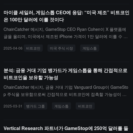
마이클 세일러, 게임스톱 CEO에 응답: “미국 제조” 비트코인
은 100만 달러에 이를 것이다
ChainCatcher 메시지, GameStop CEO Ryan Cohen이 X 플랫폼에
글을 올리며, 미국에서 제조된 iPhone 가격이 1만 달러에 이를 수 있
다고 언급했습니다. 이에 대해 Strategy(원 MicroStrategy) 창립자 Mi
2025-04-06
비트코인
미국 주식 시장
게임스톱
chael Saylor는 "미국에서 제조된" 비트코인이 100만 달러에 이를 것
이라고 응답했습니다. 그는 이전에 비트코인이 세금에 대해 "두려워
하지 않는다"고 언급했으며, 미국 주식 시장이 폭락하는 상황에서 비
분석: 금융 거대 기업 뱅가드가 게임스톱을 통해 간접적으로
트코인이 회복력을 제공한다고 말했습니다. 시장의 공황 상황에서
비트코인을 보유할 가능성
"거래자들은 그들이 팔 수 있는 것만 팔고, 그들이 팔고 싶은 것은 팔
지 않는다"고 덧붙였습니다.
ChainCatcher 메시지, 금융 거대 기업 Vanguard Group이 GameSto
p 주식을 보유함으로써 간접적으로 비트코인에 접촉할 가능성이 있
습니다.Vanguard는 현재 GameStop의 최대 기관 주주이며, 후자는
2025-03-31
뱅가드 그룹
게임스톱
비트코인
최근 비트코인 전략으로 전환하겠다고 발표하여 시장의 광범위한 관
심을 불러일으켰습니다. 블랙록, 피델리티 등 회사들이 비트코인 현
물 ETF에 적극적으로 투자하고 있는 반면, Vanguard는 이전에 항상
Vertical Research 파트너가 GameStop에 250억 달러를 들
보수적인 태도를 유지해왔고 2024년 12월에는 비트코인을 "투기성