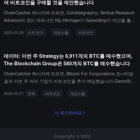
여 비트코인을 구매할 것을 제안했습니다
이 강하고 내재 가치가 부족하다"고 공개적으로 언급했습니다. 이번
간접 접촉은 그들의 암호화폐 입장이 미묘하게 변화하고 있음을 암시
ChainCatcher 메시지에 따르면, Cointelegraph는 Vertical Research
할 수 있습니다.
Advisory의 관리 파트너인 Kip Herriage가 GameStop이 자산을 활용
하여 25억 달러의 비트코인을 구매할 것을 제안했다고 보도했습니
2025-03-28
수직 연구
게임스톱
비트코인
다.
데이터: 이번 주 Strategy는 6,911개의 BTC를 매수했으며,
The Blockchain Group은 580개의 BTC를 매수했습니다
ChainCatcher 메시지에 따르면, Bitcoin For Corporations 모니터링
결과 이번 주 여러 기업이 비트코인을 추가 매입했습니다.GameStop
은 비트코인 구매를 위해 13억 달러를 조달할 계획입니다;Strategy는
2025-03-27
전략
비트코인
게임스톱
6,911개의 비트코인을 추가 매입하여 총 보유량이 50만 개를 초과했
습니다;The Blockchain Group은 580개의 비트코인을 추가 매입하여
총 보유량이 620개에 달했습니다;Metaplanet은 150개의 비트코인을
더 로드하세요
추가 매입하여 총 보유량이 3,350개에 달했습니다;KULR Tech은 56.
3개의 비트코인을 추가 매입하여 총 보유량이 668개에 달했습니다.
Copyright © 2023