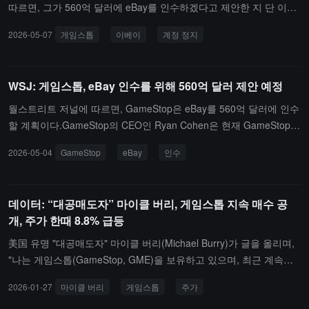
따르면, 그가 560억 달러에 eBay를 인수하겠다고 제안한 지 단 이틀
만에 개인 플랫폼 계정이 eBay에 의해 영구적으로 차단되었습니다.
2026-05-07
게임스톱
이베이
계정 정지
그 이유는 "사용자의 일부 활동이 eBay 커뮤니티에 위험을 초래하고
있다"는 것입니다.
WSJ: 게임스톱, eBay 인수를 위해 560억 달러 제안 예정
월스트리트 저널에 따르면, GameStop은 eBay를 560억 달러에 인수
할 계획이다.GameStop의 CEO인 Ryan Cohen은 현재 GameStop이
eBay의 약 5%의 지분을 보유하고 있으며, 현금과 주식을 결합한 방
2026-05-04
GameStop
eBay
인수
식으로 eBay를 인수하겠다고 제안했다고 전했다. 주당 125달러로,
이는 eBay의 지난 금요일 종가보다 약 20% 프리미엄이 붙은 가격이
다.
데이터: “대공매도자” 마이클 버리, 게임스톱 지속 매수 공
개, 주가 한때 8.8% 급등
美国 유명 "대공매도자" 마이클 버리(Michael Burry)가 글을 올리며,
"나는 게임스톱(GameStop, GME)을 보유하고 있으며, 최근 계속해
서 매수하고 있다. 내가 매수한 가격이 곧 유형 장부 가치의 1배, 순자
2026-01-27
마이클 버리
게임스톱
주가
산 가치의 1배에 근접할 것으로 예상한다. 나는 공매도를 통해 장기