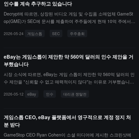
인수를 계속 추구하고 있습니다
이전보다 약 3배 성장했습니다. 스테이블코인과 밈 코인 거래가 여전
히 이 체인 활동을 주도하고 있으며, 현실 세계 자산 관련 거래 비중
Decrypt에 따르면, 상장된 비디오 게임 및 수집품 소매업체 GameSt
은 여전히 일부 증가하고 있습니다.
op(GME)가 SEC에 문서를 제출하여 주주들에게 현재 10억 주에서 2
5억 주로 보통주 수를 늘리도록 승인해 줄 것을 요청했습니다. 이는
2026-05-24
게임스톱
SEC
주주총회
재무 유연성을 높이기 위함입니다.이 제안은 7월에 열리는 연례 주주
총회에서 투표할 다섯 가지 제안 중 하나입니다. 이 조치는 회사가 e
Bay를 인수하는 데 더 많은 자금을 제공할 수 있을 것으로 보이며, 이
eBay는 게임스톱이 제안한 약 560억 달러의 인수 제안을 거
전에 회사는 거절당한 바 있습니다.
부했습니다
시장 소식에 따르면, eBay는 게임 스톱이 제안한 약 560억 달러의 인
수 제안을 "신뢰할 수 없고 매력적이지 않다"는 이유로 거부했습니다.
앞서 5월 4일, 게임 스톱은 약 560억 달러의 가격으로 미국 온라인 거
2026-05-12
eBay
인수
대리권 쟁탈전
래 플랫폼 eBay를 인수하겠다고 자발적으로 제안했습니다. 게임 스
톱의 CEO인 코헨은 회사가 eBay의 약 5%의 지분을 보유하고 있으
며, 주당 125달러의 현금과 주식으로 인수하겠다고 밝혔습니다. 만약
게임스톱 CEO, eBay 플랫폼에서 영구적으로 계정 정지 처
eBay가 이 제안을 수용하지 않는다면, 코헨은 대리권 쟁탈전을 시작
분 받다
할 준비가 되어 있으며, 이 제안을 주주들에게 직접 제출할 것입니다.
GameStop CEO Ryan Cohen이 소셜 미디어에 게시한 스크린샷에