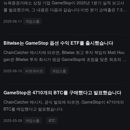
뉴욕증권거래소 상장 기업 GameStop이 2025년 1분기 실적 보고서
달러를 투자하여 $103,606의 가격으로 196.9 BTC를 추가 매수하여
를 발표했으며, 그 내용은 다음과 같습니다:이번 분기 순매출은 7.32
총 보유량이 730.16 BTC에 도달했습니다. Blockchain Group은 630
4억 달러, 영업손실은 1,080만 달러, 순이익은 4,480만 달러입니다;1
만 달러를 투자하여 $105,877의 가격으로 60 BTC를 추가 매수하여
2025-06-11
게임스톱
분기 말 현금, 현금성 자산 및 유가증권은 640억 달러이며, 지난해 동
총 보유량이 1,788 BTC에 도달했습니다.또한, 6월 25일, Gamestop
기 1분기 말은 100억 달러였습니다;5월 4일 캐나다 자산 매각을 완료
은 무이자 전환 우선 채권의 추가 발행을 통해 4.5억 달러를 추가로
하였으며, 5월 3일부터 6월 10일 사이에 현금으로 4,710개의 비트코
모집했다고 발표했습니다. 이번 자금 조달은 6월 17일 완료된 22.5억
Bitwise는 GameStop 옵션 수익 ETF를 출시했습니다
인을 구매하였습니다.
달러 규모의 전환 사채 사모 기반의 추가 작업으로, 총 자금 조달 금
액은 현재 27억 달러에 달합니다. GameStop은 이 자금이 일반 기업
ChainCatcher 메시지에 따르면, Bitwise 최고 투자 책임자 Matt Hou
용도와 투자 정책에 따라 투자하는 데 사용될 것이라고 밝혔으며, 여
gan은 Bitwise 투자 회사가 방금 GameStop에 초점을 맞춘 최초의 커
기에는 비트코인을 회사의 준비 자산으로 배치하는 것도 포함됩니다.
버 콜 옵션 ETF(IGME)를 출시했다고 밝혔습니다. 이 펀드는 옵션 전
2025-06-10
비트와이즈
게임스톱
발행 시점 기준으로, 통계에 포함된 전 세계 상장 기업(채굴 기업 제
략을 통해 수익을 창출하지만 GameStop 주식에 직접 투자하지 않습
외)의 비트코인 총 보유량은 663,860 BTC이며, 현재 시장 가치는 약
니다.
715억 달러로 비트코인 유통 시가총액의 3.34%를 차지합니다.
GameStop은 4710개의 BTC를 구매했다고 발표했습니다
ChainCatcher 메시지, 공식 발표에 따르면, GameStop이 4710개의
BTC를 매입했다고 발표했습니다.
2025-05-28
게임스톱
BTC