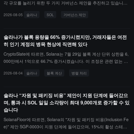
운 합의 건강 모니터링 도구 개발, 관련 투표 계좌 업그레이드 검증
각 규모를 늘리기 위한 두 가지 거버넌스 제안을 추진하고 있습니다.
완료가 포함됩니다.
그 중 거버넌스 제안 SIMD-0553은 자원 소비 기반의 거래 수수료 메
2026-08-05
솔라나
SOL
거버넌스 제안
커니즘 도입을 제안하며, 거래가 차지하는 네트워크 자원에 따라 비
용을 부과할 예정입니다. 이로 인해 SOL의 일일 소각량이 현재 약 65
0개(약 4.7만 달러)에서 7500개에서 9000개(약 65만 달러)로 증가할
솔라나가 블록 용량을 66% 증가시켰지만, 거래자들은 여전
것으로 예상됩니다.또 다른 제안 SIMD-0550은 SOL의 연간 인플레
히 인기 계정의 병목 현상에 직면해 있다
이션 감소 속도를 두 배로 늘려 1.5%의 최소 인플레이션 목표를 202
9년까지 달성하도록 하고, 원래 계획인 2032년보다 앞당길 계획입니
CryptoSlate에 따르면, Solana는 7월 29일 블록 계산 단위 상한을 6,
다. 이 계획은 향후 6년 동안 약 1890만 개의 SOL 발행을 줄일 것으
000만에서 1억으로 66.7% 증가시켰습니다. 이 조정은 관련 없는 거
로 예상되며, 현재 가격으로 계산할 때 약 13.6억 달러의 가치가 있습
래에 더 많은 병렬 처리 공간을 제공하여 단일 인기 계정의 12% 블록
2026-08-04
솔라나
블록 계산
병렬 처리
니다. 현재 두 가지 제안은 일부 검증 노드의 지지를 받고 있습니다.
점유율을 원래의 20%에서 낮추었습니다.그러나 각 블록에 동일한 계
최신 데이터에 따르면, 약 2494만 개의 SOL이 신호 투표에 참여했으
정에 쓸 수 있는 계산 상한은 여전히 1,200만 CU로, 계정 데이터 증
며, 이는 432.65만 개의 스테이킹된 SOL의 5.8%에 해당합니다. 공식
가 상한은 여전히 100 MB입니다. 이는 인기 계정의 혼잡 병목 현상
솔라나 “자원 및 패키징 비용” 제안이 지원 단계에 들어갔으
투표 단계에 진입하기 위해 필요한 15% 기준까지는 약 3995만 개의
이 근본적으로 해결되지 않았음을 의미합니다. 대량의 거래가 동일한
며, 통과 시 SOL 일일 소각량이 최대 9,000개로 증가할 수 있
SOL이 부족합니다. 신호 지지 마감일은 8월 18일입니다.현재 16개
인기 계정(예: 높은 거래량의 DEX 또는 청산 계약)에 기록해야 하는
습니다
의 검증 노드가 지지를 표명했으며, 인프라 회사 Helius는 약 1603만
경우, 여전히 해당 한도에 제한됩니다. 공식적으로 업그레이드 전후
개의 SOL을 기여하여 현재 지지량의 거의 3분의 2를 차지하고 있습
의 거래 확인률, 수수료, 블록 전파 또는 재생에 대한 실제 비교 데이
SolanaFloor에 따르면, Solana의 "자원 및 패키징 비용(Inclusion Fe
니다. 그러나 SIMD-0553이 성공적으로 시행되더라도 SOL은 즉시
터는 제공되지 않았습니다.
e)" 제안 SGP-0003이 지원 단계에 들어갔으며, 15%의 활성 스테이
디플레이션 상태로 진입하지 않을 것입니다. 최대 일일 소각 9000개
킹 지원을 받으면 이 제안은 전체 거버넌스 투표로 들어갈 것입니다.