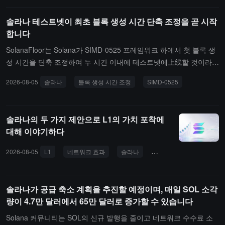
의 SOL을 스테이킹하고 있으며, 이는 Solana 전체 네트워크 스테이
킹 양의 9.72%를 차지합니다. 노드는 미국, 영국, 독일, 일본, 싱가포
솔라나 테스트넷이 최초 블록 생성 시간 단축 조정을 곧 시작
르 등 7개국에 분포해 있습니다.핵심 운영 데이터는 다음과 같습니
합니다
다: 스테이킹 규모: 4,163만 SOL, 전체 네트워크 스테이킹 양의 9.7
2%; 스테이킹 수익률: 2026년 2분기 APY는 6.52%로, 전체 네트워크
SolanaFloor는 Solana가 SIMD-0525 프레임워크 하에서 첫 블록 생
평균 6.38%를 초과하며 14bp 앞서 있습니다; 블록 건너뛰기 비율(ski
성 시간을 단축 조정하여 두 시간 이내에 테스트넷에上线할 것이라고
p rate): 0.035%로, 전체 네트워크 평균 0.136%보다 낮으며, 네트워
발표했습니다.이번 조정은 목표 블록 생성 시간을 400 밀리초에서 3
2026-08-05
솔라나
블록 생성 시간 조정
SIMD-0525
크 평균 수준의 약 4분의 1에 해당합니다.Coinbase는 자사의 검증 노
50 밀리초로 하향 조정하는 것으로, 200 밀리초 목표 블록 생성 시간
드가 다중 클라이언트 아키텍처를 채택하고 있으며, 현재 Harmonic,
을 달성하기 위한 네 단계의 첫 번째 단계입니다.
Jito, JitoBAM 및 Firedancer 등 4종의 클라이언트를 운영하고 있다
솔라나의 두 가지 제안으로 L1의 가치 포착에
고 밝혔습니다. 모든 솔루션은 Solana Foundation의 검토를 거쳤으
대해 이야기하다
며, 사용자 경험에 영향을 미칠 수 있는 공격적인 MEV 시간 전략은
사용하지 않습니다.인프라 측면에서 Coinbase는 검증 노드를 두 개
2026-08-05
L1
네트워크 효과
솔라나
가치 포착
의 독립적인 베어 메탈 서비스 제공업체에 배포하고, 각 노드에 원거
리 백업을 구성하여 단일 실패 위험을 줄이고 있습니다. 동시에, 회사
는 전체 검증 노드 클러스터를 DoubleZero 네트워크로 이전하여 약
솔라나가 공급 축소 계획을 추진할 예정이며, 매일 SOL 소각
99.9%의 세션 가용성을 달성했다고 밝혔습니다.Coinbase는 또한 S
량이 4.7만 달러에서 65만 달러로 증가할 수 있습니다
olana가 2026년 늦은 시기에 추진할 예정인 Alpenglow 합의 업그레
이드를 위해 준비 중이며, 여기에는 커뮤니티 테스트 노드 운영, 새로
Solana 커뮤니티는 SOL의 신규 발행을 줄이고 네트워크 수수료 소