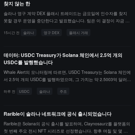
찾지 않는 한
솔라나 영구 계약 DEX 플래시 트레이드는 금요일에 인수자를 찾지
못할 경우 운영을 중단한다고 발표했습니다. 팀은 이 결정이 자금 문
제에 기반한 것이 아니라 시장 방향, 참여자 감소 및 암호화 시장 전
15시간 전
솔라나
영구 DEX
플래시 거래
체 추세에 대한 판단 때문이라고 밝혔습니다.플래시 트레이드는 기술
스택, 브랜드 및 지적 재산권을 판매하려 하고 있으며, 수익은 FAF 토
큰 보유자에게 비례 배분될 예정이며, 팀은 비율을 추출하지 않고 팀
데이터: USDC Treasury가 Solana 체인에서 2.5억 개의
토큰도 배분에 참여하지 않습니다. 구체적인 일정은 아직 확정되지
USDC를 발행했습니다
않았으며, 출금 기능은 계속 열려 있으며 사전에 명확한 공지를 할 것
입니다. 운영 세부 사항(새 포지션 종료, 보유 포지션 정산 등)은 월요
Whale Alert의 모니터링에 따르면, USDC Treasury는 Solana 체인에
일에 토큰 보유자와의 통화에서 논의될 예정이며, 창립자는 8월 10일
서 2.5억 개의 USDC를 발행하였으며, 그 가치는 약 2.5003억 달러입
16:00 UTC에 X 플랫폼에서 AMA를 개최할 것입니다.이 프로젝트는
니다.
하루 전
USDC
솔라나
주조
이전에 메타DAO를 통해 AMM을 동결하여 비례적으로 자금을 반환
하는 방안을 탐색했지만 실현되지 않았으며, 토큰 스테이킹의 3개월
지연 기간도 취소되었습니다. 플래시 트레이드는 외부 자금을 조달한
Rarible이 솔라나 네트워크에 공식 출시되었습니다
적이 없으며, 설립 이후 FAF 보유자에게 약 52만 달러 USDC 수익 분
배를 했습니다.
Rarible은 Solana의 공식 출시를 발표하며, Claynosaurz를 플랫폼의
첫 번째 주요 전시 NFT 시리즈로 선정했습니다. 향후 며칠 및 몇 주