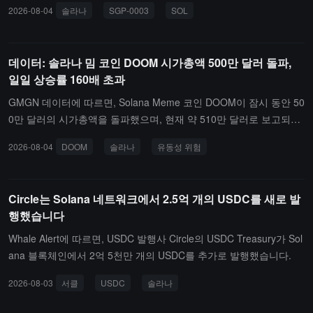
2026-08-04
솔라나
SGP-0003
SOL
를 기준으로 하더라도, 현재 일일 약 6만 개의 신규 발행량보다 여전
이 제안이 시행되면, 예상되는 일일 SOL 소각량은 현재의 650개(약
히 낮습니다. 따라서 커뮤니티는 소각 메커니즘과 발행량 감소 두 가
5.1만 달러)에서 최대 9,000개(약 70.2만 달러)로 증가할 것입니다.
지 개혁을 함께 추진하고 있습니다. 제안이 충분한 검증 노드의 지지
데이터: 솔라나 밈 코인 DOOM 시가총액 500만 달러 돌파,
를 받으면, Solana 네트워크는 "신규 공급 감소 + 소각 증가"의 이중
일일 상승률 160배 초과
메커니즘을 통해 장기적인 토큰 경제 모델을 개선할 것입니다.
GMGN 데이터에 따르면, Solana Meme 코인 DOOM이 잠시 동안 50
0만 달러의 시가총액을 돌파했으며, 현재 약 510만 달러로 보고되고
있으며, 하루 동안 상승폭이 160배를 초과했습니다.DOOM 게임 개
2026-08-04
DOOM
솔라나
유동성 위험
발자이자 Petersen Games의 CEO인 Sandy Petersen은 X 플랫폼에
글을 올리며 "저는 이 커뮤니티의 일원입니다. 우리는 함께 이 것을
구축할 수 있습니다."라고 말했으며, DOOM을 구매했다고 밝혔습니
Circle는 Solana 네트워크에서 2.5억 개의 USDC를 새로 발
다. Meme 코인의 가격은 변동성이 크며, 짧은 시간 내에 큰 폭의 상
행했습니다
승과 하락이 있을 수 있으니 유동성 위험 및 보유 위험에 유의하시기
바랍니다.
Whale Alert에 따르면, USDC 발행사 Circle의 USDC Treasury가 Sol
ana 블록체인에서 2억 5천만 개의 USDC를 추가로 발행했습니다.
2026-08-03
서클
USDC
솔라나