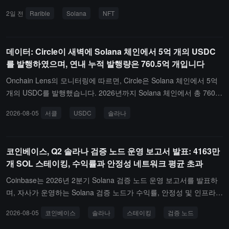
내에 Rarible은 더 많은 Solana 생태계 NFT 프로젝트를 계속해서 접
2일 전
Rarible
Solana
NFT
목할 예정입니다.Rarible은 팀이 지난 몇 달 동안 지속적으로 개발,
테스트 및 출시 준비를 진행했으며, Solana 생태계 내 여러 NFT 커뮤
니티와 소통하여 다양한 프로젝트의 이야기, 문화 및 커뮤니티 요구
데이터: Circle이 새벽에 Solana 체인에서 5억 개의 USDC
를 이해했다고 밝혔습니다. 관련 피드백은 플랫폼의 현재 여러 제품
를 발행하였으며, 연내 누적 발행량은 760.5억 개입니다
결정에 영향을 미쳤습니다. Rarible은 이전에 Solana에서 출시된 Ga
cha Station이 단독 기능이 아니라 이번 출시의 초기 시도라고 언급
Onchain Lens의 모니터링에 따르면, Circle은 Solana 체인에서 5억
했습니다.Rarible은 현재 출시된 내용이 기본 버전에 불과하며, 향후
개의 USDC를 발행했습니다. 2026년까지 Solana 체인에서 총 760.5
프로젝트, 기능, 시장 경험 최적화, 콘텐츠 및 커뮤니티 활동을 계속
억 개의 USDC가 발행될 예정입니다.
2026-08-05
서클
USDC
솔라나
추가하고 Solana 생태계와 함께 플랫폼 발전을 추진할 것이라고 밝
혔습니다.
코인베이스, Q2 솔라나 검증 노드 운영 보고서 발표: 4163만
개 SOL 스테이킹, 수익률과 안정성 네트워크 평균 초과
Coinbase는 2026년 2분기 Solana 검증 노드 운영 보고서를 발표하
며, 자사가 운영하는 Solana 검증 노드가 수익률, 안정성 및 인프라
분포 측면에서 네트워크 평균 수준을 초과한다고 밝혔습니다.데이터
2026-08-05
코인베이스
솔라나
스테이킹
검증 노드
에 따르면, Coinbase는 현재 23개의 검증 노드를 통해 약 4,163만 개