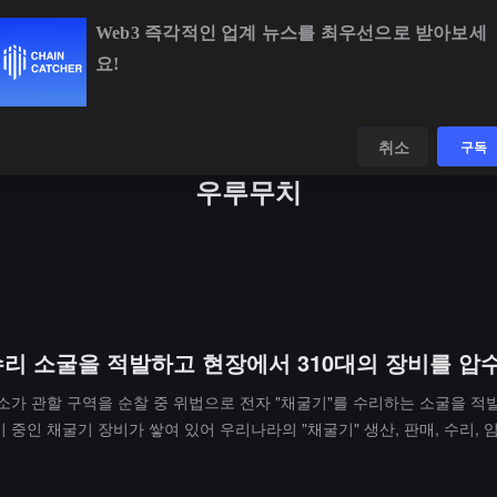
Web3 즉각적인 업계 뉴스를 최우선으로 받아보세
요!
BTC
$64,609.80
+0.81%
ETH
$1,905.68
+1.
데이터
발견하다
취소
구독
우루무치
수리 소굴을 적발하고 현장에서 310대의 장비를 
출소가 관할 구역을 순찰 중 위법으로 전자 "채굴기"를 수리하는 소굴을 
 중인 채굴기 장비가 쌓여 있어 우리나라의 "채굴기" 생산, 판매, 수리, 
전력선의 불법 연결, 소방 시설의 연간 점검 미비, 소방 관리 제도의 미설
수되었으며, 관련 증거가 확보되었고, 당사자는 즉시 위법 행위를 중단하라