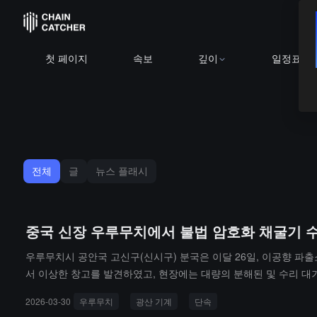
첫 페이지
속보
깊이
일정표
전체
글
뉴스 플래시
중국 신장 우루무치에서 불법 암호화 채굴기 
우루무치시 공안국 고신구(신시구) 분국은 이달 26일, 이공향 파
서 이상한 창고를 발견하였고, 현장에는 대량의 분해된 및 수리 대기
서 경찰은 해당 장소에 심각한 안전 위험이 존재함을 발견하였으며, 
2026-03-30
우루무치
광산 기계
단속
현장에서 총 310대의 수리 대기 중인 채굴기 장비가 법적으로 압