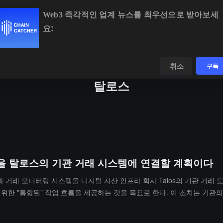
Web3 즉각적인 업계 뉴스를 최우선으로 받아보세
요!
BTC
$64,450.68
+0.66%
ETH
$1,896.33
+1.52%
데이터
발견하다
취소
구독
탈로스
을 탈로스의 기관 거래 시스템에 연결할 계획이다
폼과 거래 모니터링 시스템을 디지털 자산 인프라 회사 Talos의 기관 거
한 "통합된" 작업 흐름을 제공하는 것을 목표로 한다. 이 조치는 기관의
인용하여 약 350억 달러의 담보가 "교정적이고 이자가 없는 조치"에 동