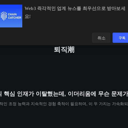
Web3 즉각적인 업계 뉴스를 최우선으로 받아보세
요!
BTC
$64,893.84
-0.13%
ETH
$1,918.70
-0.07%
데이터
발견하다
취소
구독
퇴직潮
명의 핵심 인재가 이탈했는데, 이더리움에 무슨 문제가
인 조정 능력과 지속적인 경험 축적이 필요하며, 이 두 가지는 가속화되