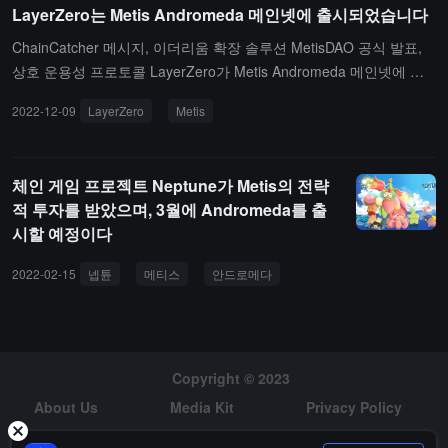
LayerZero는 Metis Andromeda 메인넷에 출시되었습니다
혔습니다. Metis Andromeda의 모든 자금은 안전합니
다.(출처 링크)
ChainCatcher 메시지, 이더리움 확장 솔루션 MetisDAO 공식 발표,
상호 운용성 프로토콜 LayerZero가 Metis Andromeda 메인넷에 공
식 출시되었습니다.(출처 링크)
2022-12-09
LayerZero
Metis
체인 게임 프로젝트 Neptune가 Metis의 전략
적 투자를 받았으며, 3월에 Andromeda를 출
시할 예정이다
2022-02-15
넵튠
메티스
안드로메다
Copyright © 2023
About Us
Media Kit
Privacy Policy
Risk Warning
Hiring