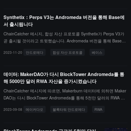
의 주요 기능 중 하나는 Base에서 발생하는 Perps의 수수료를 활용
하여 SNX 토큰의 매입 및 소각 메커니즘을 구현하는 것입니다. SIP-3
45에 따르면, Base에서 발생하는 수수료의 40%가 SNX 토큰의 매입
Synthetix：Perps V3는 Andromeda 버전을 통해 Base에
및 소각에 지정되며, 매입 및 소각 계약을 통해 실행됩니다. 이 전략
서 출시됩니다
은 Synthetix의 다중 체인 배포에서 수수료 수익을 효과적으로 분배
ChainCatcher 메시지, 합성 자산 프로토콜 Synthetix가 Perps V3가
하는 것을 목표로 합니다.
곧 출시될 것이라고 트윗했습니다. Andromeda 버전을 통해 Base에
서 출시될 예정입니다. V3의 다음 단계는 다양한 담보, 교차 마진, 계
2023-11-20
안드로메다
합성 자산 프로토콜
베이스
좌 기반 접근, 청산 업그레이드 등 새로운 기능을 출시하는 것입니다.
데이터: MakerDAO가 다시 BlockTower Andromeda를 통
해 5000만 달러 RWA 자산을 증가시켰습니다
ChainCatcher 메시지에 따르면, Makerburn 데이터에 의하면 Maker
DAO는 다시 BlockTower Andromeda를 통해 5천만 달러의 RWA 자
산을 추가했으며, 주로 단기 미국 국채에 투자했습니다. 해당 자산의
2023-09-08
메이커다오
블록타워 안드로메다
RWA
연간 이자율은 4.5%입니다.또한, 현재 프로토콜 RWA 총 자산은 251
억 3천만 달러에 달합니다.