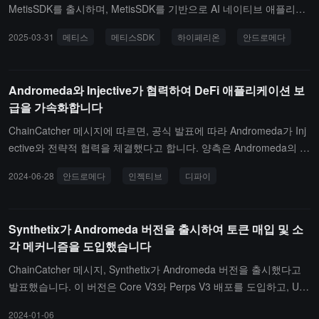
MetisSDK를 출시하며, MetisSDK를 기반으로 AI 네이티브 애플리케
이션을 위한 고성능 체인 Hyperion을 출시할 것이라고 발표했습니
2025-03-31
메티스
메티스SDK
하이페리온
안드로메다
다.Metis는 이중 체인 전략에 대한 추가 전략 발표를 했습니다. Metis
는 MetisSDK를 기반으로 전체 블록체인 생태계에 확장 가능한 고성
능 솔루션을 제공하는 것을 목표로 하고 있습니다. 이를 통해 AI 전용
Andromeda와 Injective가 협력하여 DeFi 애플리케이션 보
레이어 Hyperion(HYPE)과 기본 레이어 Andromeda의 통합을 통해
급을 가속화합니다
상호 보완적인 Layer2 생태계를 구축합니다.Andromeda는 Metis가
확장 가능한 분산 인프라를 구축하기 위한 첫 번째 단계로, 완전한 분
ChainCatcher 메시지에 따르면, 공식 발표에 따라 Andromeda가 Inj
산 정렬기 노드 아키텍처를 구현하였으며, Optimistic Rollup 기술을
ective와 전략적 협력을 체결했다고 합니다. 양측은 Andromeda의 a
채택하여 일반적인 시나리오(예: DeFi, 기업 애플리케이션)에 집중하
OS와 Injective의 고속 금융 블록체인을 결합하여 DeFi의 보급을 가
2024-06-28
안드로메다
인젝티브
디파이
고 안전성과 분산화를 보장합니다. Hyperion은 MetisSDK를 기반으
속화할 것입니다. 협력의 주요 하이라이트에는 원활한 크로스 체인
로 하며, MetisVM, MetisDB 등의 구성 요소로 이루어져 있습니다. M
조합, 첨단 DeFi 애플리케이션, 자산 토큰화 관리 및 디지털 자산의
etis SDK는 크로스 체인 개발 도구를 제공하여 이중 체인의 원활한
간소화된 분할이 포함됩니다.이번 협력을 통해 크로스 체인 능력이
Synthetix가 Andromeda 버전을 출시하여 토큰 매입 및 소
상호작용을 실현합니다; METIS 토큰은 이중 체인의 네이티브 Gas T
강화되고 자산 관리가 간소화되어 차세대 Web3 애플리케이션의 잠
각 메커니즘을 도입했습니다
oken으로 사용됩니다.전해진 바에 따르면, Hyperion 테스트넷은 202
재력을 충분히 발휘할 수 있을 것으로 보입니다.
5년 4월 말에 출시될 예정이며, 메인넷은 8월에 시작될 것입니다. An
ChainCatcher 메시지, Synthetix가 Andromeda 버전을 출시했다고
dromeda는 곧 Stage 0 업그레이드를 완료할 예정이며, 연말까지 St
발표했습니다. 이 버전은 Core V3와 Perps V3 배포를 도입하고, US
age 1 목표를 달성할 계획입니다.
DC를 새로운 담보로 사용하며, Base 체인으로 확장됩니다. 이 버전
2024-01-06