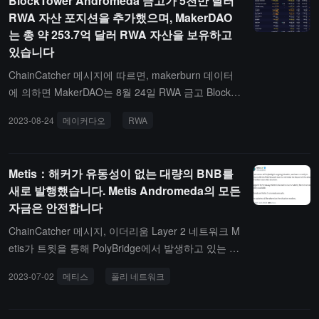
BlockTower Andromeda 금고가 5천만 달러
RWA 자산 포지션을 추가했으며, MakerDAO
는 총 약 253.7억 달러 RWA 자산을 보유하고
있습니다
ChainCatcher 메시지에 따르면, makerburn 데이터
에 의하면 MakerDAO는 8월 24일 RWA 금고 BlockTo
wer Andromeda를 통해 5000만 달러의 RWA 자산을
2023-08-24
메이커다오
RWA
추가했으며, 주로 단기 미국 국채에 투자했습니다.그
중 BlockTower Andromeda는 MakerDAO 커뮤니티
가 단기 미국 국채 RWA 보험금을 투자하기 위해 설
Metis：해커가 유동성이 없는 대량의 BNB를
립한 금고로, 최대 12.8억 달러까지 투자하는 것을 목
새로 발행했습니다. Metis Andromeda의 모든
표로 하고 있습니다.현재 MakerDAO의 RWA 자산 총
자금은 안전합니다
액은 약 25.37억 달러이며, 그 중 BlockTower Andro
meda의 자산은 6.52억 달러에 달합니다.
ChainCatcher 메시지, 이더리움 Layer 2 네트워크 M
etis가 트윗을 통해 PolyBridge에서 발생하고 있는 문
제를 인지하고 있으며, 공격의 영향을 최소화하고 상
2023-07-02
메티스
폴리 네트워크
황을 추가로 평가하기 위해 Poly Network 팀과 연락
을 취하고 있다고 전했습니다.또한, Metis는 Metis에
서 새로 발행된 BNB에 대한 판매 유동성이 없다고 밝