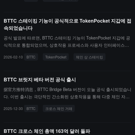
를 통해 자산을 중개하고 이더리움으로 전송할 때 추가적인 크로스
다.
체인 비용을 지불할 필요 없이 Gas 비용만 부담하면 됩니다. 전체 과
정은 완전히 탈중앙화되어 있으며, 자산은 사용자가 완전히 통제하
BTTC 스테이킹 기능이 공식적으로 TokenPocket 지갑에 접
고, 개인 키 및 자산 정보는 어떤 제3자도 접근할 수 없습니다.
속되었습니다
공식 발표에 따르면, BTTC 스테이킹 기능이 TokenPocket 지갑에 공
식적으로 통합되었으며, 상호작용 프로세스와 사용자 인터페이스를
최적화하여 사용자에게 보다 매끄럽고 직관적인 온체인 스테이킹 경
2026-02-10
BTTC
TokenPocket
체인 상 스테이킹
험을 제공합니다.이번 기술 통합은 네트워크 보안성을 보장하는 동시
에 사용자 참여 장벽을 더욱 낮추어 개발자와 보유자가 스테이킹 자
산을 보다 효율적이고 편리하게 관리할 수 있도록 지원합니다.
BTTC 브릿지 베타 버전 공식 출시
据官方推特消息，BTTC Bridge Beta 버전이 오늘 공식 출시되었습니
다. 이번 출시는 극단적인 간소화된 상호작용을 통해 다중 체인 자산
유동성 경험을 완전히 재구성하는 것을 목표로 하며, 그 혁신적인 기
2025-12-30
BTTC
크로스 체인 거래
본 구조는 크로스 체인 상태의 효율적인 동기화를 보장할 뿐만 아니
라, 사용자에게 높은 보안성과 효율성을 갖춘 탈중앙화 환경을 구축
하고, 복잡한 작업에서 벗어날 수 있도록 도와줍니다.사용자는 이제
BTTC 크로스 체인 총액 163억 달러 돌파
테스트 링크를 통해 원활한 크로스 체인 거래를 경험할 수 있으며, 안