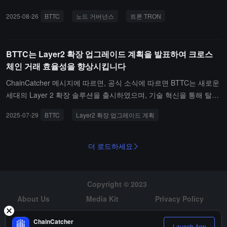
증 모드 기반에서 전략적 업그레이드를 실현하였습니다.이 메커니즘
2025-08-26
BTTC
노드 거버넌스
트론 TRON
은 다중 주소 협동 운영 검증 노드를 지원하며, 높은 유연성의 스테이
킹 비율 구성 및 스마트 수익 분배 계획을 제공합니다. 체인 상의 스
마트 계약을 통해 전자동으로 실행됩니다. 이 메커니즘은 투명하고
BTTC는 Layer2 확장 업그레이드 계획을 발표하여 크로스
신뢰할 수 있으며, 완전히 탈중앙화된 보상 분배 시스템을 구축합니
체인 거래 효율성을 향상시킵니다
다. 이번 업그레이드는 BTTC가 노드 거버넌스 분야에서 새로운 발전
단계로 나아가는 것을 의미하며, 동시에 TRON 생태계와의 협동 효
ChainCatcher 메시지에 따르면, 공식 소식에 따르면 BTTC는 새로운
과를 더욱 강화하였습니다.
세대의 Layer 2 확장 솔루션을 출시하였으며, 기술 혁신을 통해 탈중
앙화를 보장하면서 블록체인 네트워크 성능과 사용자 경험을 크게 향
2025-07-29
BTTC
Layer2 확장 업그레이드 계획
상시켰습니다.전해진 바에 따르면, 이 솔루션은 이더리움 생태계와
완벽하게 호환되며, 기존 애플리케이션의 원활한 이전을 지원하고 사
용자에게 높은 처리량과 초저렴한 수수료의 거래 환경을 제공합니다.
더 로드하세요
그 핵심 장점으로는 고속 저비용 거래, 이더리움/TRON/BSC 세 체인
자산의 자유로운 상호 운용성, 그리고 PoS 합의 및 다중 노드 검증 기
반의 개발자 친화적인 시스템이 포함되어 있어 개발자가 효율적으로
Copyright © 2023
크로스 체인 애플리케이션을 구축할 수 있도록 돕습니다.
About Us
Media Kit
Privacy Policy
Risk Warning
Hiring
ChainCatcher
Launch App