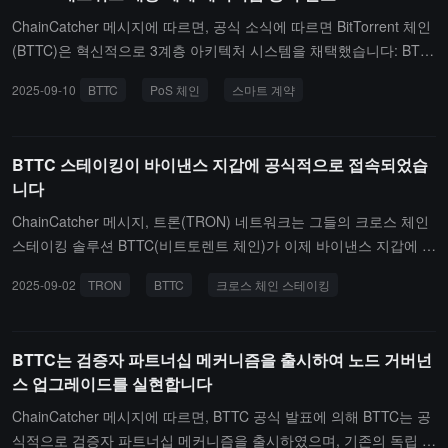
IN)의 진화를 촉진하여 사용자에게 신뢰할 수 있는 데이터 저장 솔루
ChainCatcher 메시지에 따르면, 공식 소식에 따르면 BitTorrent 체인
션을 제공합니다.
(BTTC)은 혁신적으로 3계층 아키텍처 시스템을 채택했습니다: BTT
C 계층은 완전 호환 EVM의 PoS 체인으로, 탈중앙화된 검증자 네트
2025-09-10
BTTC
PoS 체인
스마트 계약
워크에 의해 자율 관리가 이루어지며, 전체 네트워크의 모든 거래 처
리를 담당합니다; 전달 계층은 신뢰할 수 있는 검증자 그룹을 통해 B
TTC 계층과 다중 체인 계약 계층 간의 실시간 상태 동기화를 실현합
BTTC 스테이킹이 바이낸스 지갑에 공식적으로 접속되었습
니다; 계약 계층은 각 공공 체인에 배포된 스마트 계약 매트릭스로 구
니다
성되어, 크로스 체인 자산 유통 허브를 구축합니다.3계층 아키텍처가
협력하여 BTTC 네트워크가 효율적이고 안전한 크로스 체인 상호작
ChainCatcher 메시지, 트론(TRON) 네트워크는 그들의 크로스 체인
용을 실현하도록 보장하며, 다중 체인 생태계에 기반 시설 지원을 제
스테이킹 솔루션 BTTC(비트토렌트 체인)가 이제 바이낸스 지갑에 공
공합니다.
식적으로 연결되었다고 발표했습니다. 사용자들은 바이낸스 지갑을
2025-09-02
TRON
BTTC
크로스 체인 스테이킹
통해 직접 BTTC 스테이킹에 참여할 수 있으며, 더 낮은 진입 장벽과
더 높은 효율의 자산 가치 증대 서비스를 누릴 수 있습니다.이번 통합
은 트론(TRON)과 바이낸스 생태계 간의 협력을 더욱 강화하여 전 세
BTTC는 검증자 파트너십 메커니즘을 출시하여 노드 거버넌
계 사용자에게 보다 원활한 크로스 체인 스테이킹 경험을 제공합니
스 업그레이드를 실현합니다
다.
ChainCatcher 메시지에 따르면, BTTC 공식 발표에 의해 BTTC는 공
식적으로 검증자 파트너십 메커니즘을 출시하였으며, 기존의 독립 검