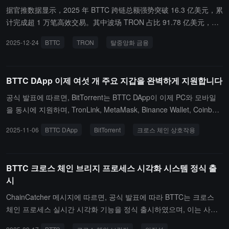
전하고 효율적인 보장 아래 진정한 자유로운 자산 유동성을 실현하
据官推数据显示，2025 年 BTTC 跨链总额强势突破 16.3 亿美元，累
고, 자산 크로스 체인의 새로운 경험을 맞이할 수 있습니다.
计完成超 1 万笔高效交易。其中波场 TRON 占比 91.78 亿美元，以
太坊链 Ethereum 占比 69.28 亿美元，BNB Smart Chain 占比 2.03
2025-12-24
BTTC
TRON
탈중앙화 금융
亿美元，三大网络协同构建百亿级流动性矩阵。作为专为高速跨链打
造的基础设施，BTTC 正持续为规模化 AI 原生资产提供澎湃动力，
推动去中心化金融生态向智能时代加速演进。
BTTC DApp 이제 여섯 개 주요 지갑을 완벽하게 지원합니다
공식 발표에 따르면, BitTorrent는 BTTC DApp이 이제 PC와 모바일
을 동시에 지원하며, TronLink, MetaMask, Binance Wallet, Coinbas
e, OKX Wallet 및 WalletConnect의 6대 주요 지갑과 호환된다고 발표
2025-11-06
BTTC DApp
BitTorrent
크로스 체인 상호작용
했습니다. 현재 사용자는 여러 지갑과 여러 네트워크 간 자유롭게 전
환하여 원활한 크로스 체인 상호작용 경험을 즐길 수 있습니다. 이후
BitTorrent는 더 많은 인기 지갑 옵션을 지속적으로 확장하여 보다 편
BTTC 크로스 체인 브리지 프로세스 시각화 시스템 정식 출
리한 크로스 체인 생태계 탐색을 지원할 것입니다.
시
ChainCatcher 메시지에 따르면, 공식 발표에 따라 BTTC는 크로스
체인 프로세스 실시간 시각화 기능을 정식 출시하였으며, 이는 사용
자 자산의 크로스 체인 투명성을 전면적으로 향상시키기 위한 것입니