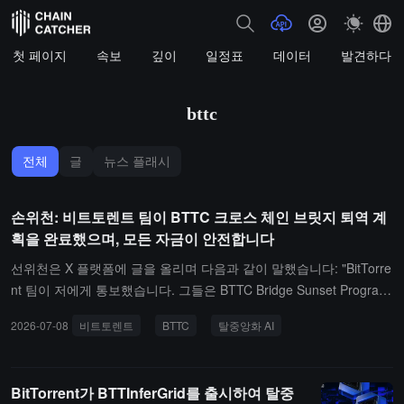
첫 페이지
속보
깊이
일정표
데이터
발견하다
bttc
전체
글
뉴스 플래시
손위천: 비트토렌트 팀이 BTTC 크로스 체인 브릿지 퇴역 계
획을 완료했으며, 모든 자금이 안전합니다
선위천은 X 플랫폼에 글을 올리며 다음과 같이 말했습니다: "BitTorre
nt 팀이 저에게 통보했습니다. 그들은 BTTC Bridge Sunset Program
(BTTC 크로스 체인 브릿지 퇴역 프로그램)을 완료했습니다. 앞으로
2026-07-08
비트토렌트
BTTC
탈중앙화 AI
BitTorrent 팀은 탈중앙화 AI와 BitTorrent 탈중앙화 프로토콜의 유지
관리에 더욱 집중할 것입니다. 모든 자금은 안전하며, 사용자는 협력
하는 중앙화 거래소를 통해 BTTC Bridge의 자금을 계속 입출금할 수
BitTorrent가 BTTInferGrid를 출시하여 탈중
있습니다."