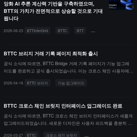
앙화 AI 추론 계산력 기반을 구축하였으며,
BTT의 가치가 전면적으로 상승할 것으로 기대
됩니다
2026-06-23
BTTInferGrid
BTTC
BTT
AI
인공지능
탈
BTTC 브리지 거래 기록 페이지 최적화 출시
공식 소식에 따르면, BTTC Bridge 거래 기록 페이지가 기능 업그레
이드를 완료하고 공식 출시되었습니다. 이는 크로스 체인 사용자에게
더 효율적이고 투명한 자산 추적 경험을 제공하기 위함입니다. 이번
2026-04-16
BTTC 브리지
기능 업그레이드
업데이트에서는 "전체 기록"과 "진행 중"의 두 가지 뷰 독립 전시 모드
가 추가되었으며, 거래 상태, 유형 및 사용자 정의 날짜 범위에 따라
유연하게 조합 검색할 수 있는 다차원 필터링 도구가 도입되었습니
BTTC 크로스 체인 브릿지 인터페이스 업그레이드 완료
다. 동시에 페이지는 입금, 출금 및 크로스 체인 활동의 전용 식별 마
크를 강화하여 사용자가 자금 흐름을 신속하게 파악할 수 있도록 돕
공식 소식에 따르면, BTTC 크로스 체인 브리지 인터페이스가 새롭게
습니다. 사용자는 이제 플랫폼에 접속하여 더 명확한 크로스 체인 거
업그레이드되었습니다. 새로운 디자인은 사용자 피드백을 충분히 반
래 관리 뷰를 경험할 수 있으며, 이후 팀은 더 넓은 체인 상 상호작용
영하여 상호작용 경험이 더욱 원활해졌습니다. 사용자는 BTTC 주소
2026-03-27
BTTC
크로스 체인 브릿지
인터페이스 업그레이드
장면을 서비스하기 위해 제품 세부 사항을 지속적으로 다듬을 것입니