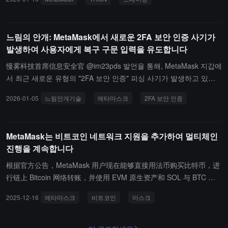
추진하는 것을 목표로 하고 있습니다. 사용자는 이제 MetaMask 내에
서 TRON 자산을 직접 관리하고, TRON 기본 DApp과 상호작용하며,
TRON, EVM 호환 네트워크, Solana 및 비트코인 간의 자산 교환을
느림의 안개: MetaMask에서 새로운 2FA 보안 인증 사기가
지원합니다.또한, 이번 업데이트는 TRON 네트워크에서 USDT를 전
발생하여 사용자에게 복구 구문 입력을 유도합니다
송하고 TRX를 스테이킹하는 것도 지원합니다. 현재 TRON 네트워크
의 일일 스테이블코인 전송 거래액은 210억 달러를 초과합니다.
慢雾科技首席信息安全官 @im23pds 발언을 통해, MetaMask 지갑에
서 최근 새로운 유형의 "2FA 보안 인증" 피싱 사기가 발생하고 있음
을 알렸습니다.사기꾼은 MetaMask 보안 알림 페이지를 모방하여 사
2026-01-05
느림안개기술
메타마스크
2FA 보안 인증
용자가 이른바 이중 인증 프로세스를 완료하도록 유도하며, 실제로는
니모닉 문구를 훔치는 것을 목표로 합니다. 그 과정은 일반적으로 위
조된 보안 알림 페이지, 가짜 2FA 인증 인터페이스 및 카운트다운 알
MetaMask는 비트코인 네트워크 지원을 추가하여 멀티체인
림을 포함하며, 결국 사용자가 지갑 니모닉 문구를 입력하도록 유도
진행을 계속합니다
합니다.
根据官方公告，MetaMask 用户现在能够直接用法币购买比特币，进
行链上 Bitcoin 网络转账，并使用 EVM 原生资产和 SOL 与 BTC 进
行兑换。此举是 MetaMask 今年一系列功能推出的一部分，包括 Sol
2025-12-16
메타마스크
비트코인
마스크
ana 支持、通过 Hyperliquid 实现的永续合约交易，以及近期推出的
Polymarket 支持。最新版本的 MetaMask 初期将支持原生 SegWit
地址，并计划"很快"增加 Taproot 地址。Consensys 正在筹备首次公