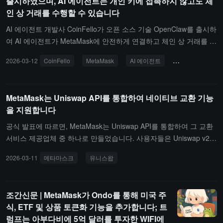
출시하였으며, AI 에이전트는 개인 키에 접촉하지 않고도 체
인 상 거래를 수행할 수 있습니다
AI 에이전트 개발사 CoinFello가 오픈 소스 기술 OpenClaw를 출시하
여 AI 에이전트가 MetaMask에 안전하게 연결하고 체인 상 거래를 수
행할 수 있도록 하며, 사용자 개인 키에 접근할 필요가 없습니다.이
2026-03-12
CoinFello
MetaMask
AI 에이전트
오픈소스 기술
기술은 MetaMask 스마트 계정 키트 기반으로 구축되었으며, ERC-4
337 스마트 계정과 ERC-7710 위임 메커니즘을 사용합니다. 사용자
는 AI 에이전트에게 특정 작업을 수행하는 데 필요한 최소 권한을 부
MetaMask는 Uniswap API를 통합하여 네이티브 교환 기능
여하여 기존 AI 에이전트 지갑이 일반적으로 직면하는 프롬프트 주입
을 지원합니다
공격 위험을 효과적으로 회피할 수 있습니다.CoinFello의 최고 기술
책임자 Brett Cleary는 "우리가 에이전트가 의미 있게 체인 상 경제에
공식 발표에 따르면, MetaMask는 Uniswap API를 통합하여 그 교환
참여하기를 원한다면, 개인 키를 직접 넘기는 것보다 더 나은 보안 모
서비스 제공업체 중 하나로 만들었습니다. 사용자들은 Uniswap v2, v
델이 필요합니다."라고 말했습니다.지원 기능은 ERC-20 토큰 교환,
3, v4 및 UniswapX에 직접 접속할 수 있습니다.MetaMask가 Uniswa
2026-03-11
메타마스크
유니스왑
EVM 간 브릿지, NFT 상호작용, 스테이킹, 대출 및 다단계 거래 전략
p API를 통합하기로 선택한 이유는 유동성 깊이, 가격 책정 및 16개
을 포함하며, 모두 자연어 명령으로 트리거할 수 있습니다. 이 기술은
이상의 체인에 걸친 인프라 때문입니다. 이 API는 이전에 Uniswap L
MIT 라이선스 하에 배포됩니다.
abs의 자체 애플리케이션 및 OKX, Talos, Fireblocks, Anchorage Di
조간신문 | MetaMask가 Ondo를 통해 미국 주
gital, Ledger 등의 제품에 교환 서비스를 제공했습니다. Uniswap 프
식, ETF 및 상품 토큰화 기능을 추가합니다; 트
로토콜의 역사적 총 거래량은 40조 달러를 초과했습니다. Uniswap A
럼프는 아부다비에 5억 달러를 투자한 WIFI에
PI는 무료로 통합되며, 구독료나 호출 비용이 없습니다. 개발자는 Uni