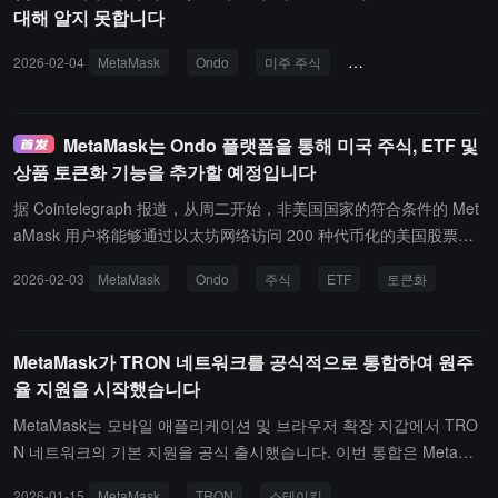
대해 알지 못합니다
swap 개발자 플랫폼을 통해 API 키를 생성하고 교환 기능에 접속할
수 있습니다.
2026-02-04
MetaMask
Ondo
미주 주식
ETF
트럼프
MetaMask는 Ondo 플랫폼을 통해 미국 주식, ETF 및
상품 토큰화 기능을 추가할 예정입니다
据 Cointelegraph 报道，从周二开始，非美国国家的符合条件的 Met
aMask 用户将能够通过以太坊网络访问 200 种代币化的美国股票、E
TF 和商品，例如黄金和白银。该服务允许用户通过 MetaMask Swa
2026-02-03
MetaMask
Ondo
주식
ETF
토큰화
ps 以 Circle 的 USDC 进行交换来获取代币化资产，将稳定币兑换成
Ondo Global Markets (GM) 代币，这些代币旨在以 1:1 的比例跟踪
其基础资产的价值。
MetaMask가 TRON 네트워크를 공식적으로 통합하여 원주
율 지원을 시작했습니다
MetaMask는 모바일 애플리케이션 및 브라우저 확장 지갑에서 TRO
N 네트워크의 기본 지원을 공식 출시했습니다. 이번 통합은 MetaMa
sk와 TRON DAO의 협력으로 이루어졌으며, 다중 체인 확장 전략을
2026-01-15
MetaMask
TRON
스테이킹