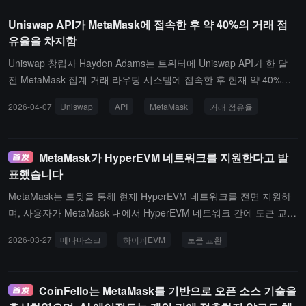
고 있으며, Blockaid를 통해 의심스러운 거래를 스캔하고, 위험이 발
Uniswap API가 MetaMask에 접속한 후 약 40%의 거래 점
생할 경우 2FA 푸시 알림이나 이메일을 통해 사용자가 수동으로 확
유율을 차지함
인하도록 되어 있다고 밝혔습니다.자격이 있고 안전하다고 판단된 거
래는 MetaMask 거래 보호 아래에서 최대 1만 달러의 보상을 받을 수
Uniswap 창립자 Hayden Adams는 트위터에 Uniswap API가 한 달
있습니다. 이 제품은 현재 명령줄을 통해 소수의 사용자에게 개방되
전 MetaMask 집계 거래 라우팅 시스템에 접속한 후 현재 약 40%의
며, 이번 여름에는 더 많은 사용자에게 일반적으로 제공될 예정입니
교환 거래(swaps) 점유율을 차지하고 있다고 밝혔습니다. 그는 또한
2026-04-07
Uniswap
API
MetaMask
거래 점유율
다.
Uniswap이 모든 개발자에게 무료로 API 키를 개방했다고 전했습니
다.
MetaMask가 HyperEVM 네트워크를 지원한다고 발
표했습니다
MetaMask는 트윗을 통해 현재 HyperEVM 네트워크를 전면 지원하
며, 사용자가 MetaMask 내에서 HyperEVM 네트워크 간에 토큰 교환
을 직접 할 수 있다고 발표했습니다.
2026-03-27
메타마스크
하이퍼EVM
토큰 교환
CoinFello는 MetaMask를 기반으로 오픈 소스 기술을