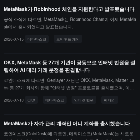
인하며, 위험 설정을 선택하고, Guard Mode와 Beast Mode 사이에
MetaMask가 Robinhood 체인을 지원한다고 발표했습니다
서 다양한 자동화 수준을 선택할 수 있습니다.Agent Wallet은 Claude
Code, Codex, Cursor, OpenClaw, Hermes, OpenCode, Hyperliquid
공식 소식에 따르면, MetaMask는 Robinhood Chain이 이제 MetaMa
및 이더리움 가상 머신 호환 네트워크를 지원합니다. Agent Wallet은
sk에서 출시되었다고 발표했습니다.
가스 추상화를 지원하며, 사용자는 전송 중인 자산으로 네트워크 수
2026-07-15
메타마스크
로빈후드 체인
수료를 지불할 수 있어 해당 네트워크의 기본 토큰을 보유할 필요가
없습니다. MetaMask는 지원되는 거래가 거래 시뮬레이션, 위협 스캔
및 스마트 거래 MEV 보호를 거치며, 조건을 충족하는 거래가 보안 검
OKX, MetaMask 등 27개 기관이 공동으로 인터넷 법원을 설
사를 통과한 후에도 손실이 발생할 경우 매달 최대 10,000달러의 거
립하여 AI 대리 거래 분쟁을 판결합니다
래 보호를 받을 수 있다고 밝혔습니다.
코인데스크에 따르면, Genlayer 재단은 OKX, MetaMask, Matter La
bs 등 27개 회사와 함께 "인터넷 법원" 프로토콜을 출시했으며, 이는
AI 에이전트 간의 지불, 보관 및 계약 분쟁에 대한 통합된 분쟁 해결
2026-07-10
OKX
메타마스크
인터넷 법원
AI 대리
메커니즘을 제공하는 것을 목표로 하고 있습니다.이 프로젝트는 현재
AI 상업 시스템에서 지불, 신원 및 상호 운용성 표준이 분산되어 있는
문제를 해결하려고 하며, 기계 간 거래에 더 적합한 판결 인프라를 제
MetaMask가 자가 관리 계좌인 머니 계좌를 출시했습니다
공하고자 합니다.
코인데스크(CoinDesk)에 따르면, 메타마스크(MetaMask)는 새로운