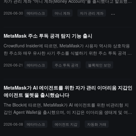
자가 관리 계좌 "머니 계좌(Money Account)"를 출시했다고 발표했으
며, 안정화폐 수익, 지불 소비 및 거래 기능을 단일 지갑 시스템으로
2026-06-30
메타마스크
머니 계좌
자가 관리 계좌
스테이블코인
통합하여 종합 금융 플랫폼으로의 전환을 더욱 촉진하고 있습니다.이
제품은 컨센시스(Consensys)에서 출시되었으며, 모나드(Monad) 블
록체인 기반으로 구축되었고, 핵심 자산은 미국 달러에 연동된 안정
MetaMask 주소 투독 공격 탐지 기능 출시
화폐 mUSD입니다. 사용자는 자산을 보유하는 동시에 최대 약 4%의
변동 연간 수익을 얻을 수 있으며, 자금은 자동으로 모르포(Morpho)
Crowdfund Insider에 따르면, MetaMask가 사용자 역사와 상호작용
와 같은 탈중앙화 대출 프로토콜에 배치되며, 이후 아베(Aave)와도
한 주소와 매우 유사한 사기 주소를 식별하기 위한 주소 투독 공격 탐
연결될 예정입니다.전통적인 디파이(DeFi) 제품과 달리, 이 계좌는
지 기능을 출시했습니다. 주소 투독 공격은 공격자가 사용자 지갑에
2026-06-21
메타마스크
주소 투독 공격
블록체인 보안
프로토콜 간에 자금을 수동으로 이동할 필요가 없으며, 수익은 입금
소액의 토큰을 보내어 위장 주소가 거래 기록에 나타나게 하여 사용
후 자동으로 발생하며, 직접 토큰 교환, 영구 계약 및 예측 시장과 같
자가 이후에 잘못 복사하고 송금하도록 유도하는 것을 말합니다. 최
은 거래 기능에 사용할 수 있습니다.
근 몇 년 동안 주소 투독 공격이 급증했습니다. Blockaid의 보안 데이
MetaMask가 AI 에이전트를 위한 자가 관리 이더리움 지갑인
터에 따르면, 2025년 1월부터 2026년 2월 사이에 6540만 건 이상의
에이전트 월렛을 출시했습니다
이러한 사건이 발생했습니다.MetaMask의 새로운 기능은 사용자가
주소를 붙여넣을 때 자동으로 역사적 상호작용 주소와 비교하여, 처
The Block에 따르면, MetaMask가 AI 에이전트를 위한 비관리형 지
음과 끝 문자가 같지만 중간 문자가 다른 경우 송금 과정에서 차단 알
갑인 Agent Wallet을 출시했으며, 이 지갑은 이더리움 생태계 및 여러
림을 팝업합니다. MetaMask는 또한 주소 표시 방식을 개선하여 더
EVM 체인과 Hyperliquid에서 자동화 거래, 영구 계약, 예측 시장 및
2026-06-08
메타마스크
에이전트 지갑
자동화 거래
많은 문자를 표시하고 혼동 가능성을 줄였습니다. 이 기능은 현재 Me
유동성 제공을 지원할 것입니다.Consensys는 이 지갑이 강제 거래
taMask Mobile 및 브라우저 플러그인에서 사용할 수 있습니다.
시뮬레이션, 사용자 정의 지출 한도 및 화이트리스트 규칙을 내장하