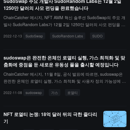
SudoSwap 주요 개발사 SudoRandom Labs는 12월 2일
기 팀에게는 900만 개(1년 완전 잠금 3년 귀속)가 배분된다고 보도했
1250만 달러의 사모 펀딩을 완료했습니다
습니다. (출처 링크)
ChainCatcher 메시지, NFT AMM 혁신 솔루션 SudoSwap의 주요 개
발사 SudoRandom Labs가 12월 2일 1250만 달러의 사모 펀딩을 완
료했지만 투자자 정보 및 평가 가치는 공개하지 않았습니다.전해진
2022-12-13
SudoSwap
SudoRandom Labs
SUDO
바에 따르면, Sudoswap 거버넌스 토큰 SUDO의 배포 계획에서 Sud
oRandom Labs에 900만 개의 SUDO가 배정되며, 1년 완전 잠금 기
간과 3년 귀속 기간이 있습니다.（출처 링크）
sudoswap은 완전한 온체인 로열티 실행, 가스 최적화 및 맞
춤화에 중점을 둔 새로운 유동성 풀을 출시할 예정입니다
ChainCatcher 메시지, 11월 8일, 공식 발표에 따르면, sudoswap은
완전한 온체인 로열티 실행, 가스 최적화 및 사용자 정의 가능성에 중
점을 둔 새로운 유동성 풀을 출시할 예정입니다. 이러한 기능은 모든
2022-11-08
sudoswap
가스
로열티
NFT 시리즈에 적용되며, 어떤 허용/차단 목록 요청도 필요하지 않습
니다.또한, 표준 라우터 계약 외에도, 커뮤니티가 배포한 로열티를 지
불하는 라우터 계약이 유동성 풀과 상호작용할 때 유효하며, Reserv
NFT 로열티 논쟁: 18억 달러 뒤의 극한 줄다리
oir와 같은 NFT 집계 프로토콜에서 사용되고 있습니다.（출처 링
기
크）