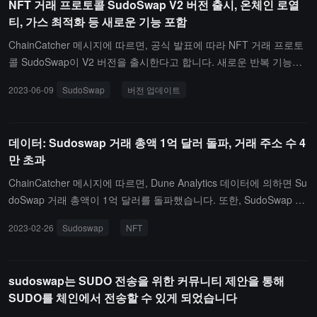
NFT 거래 프로토콜 SudoSwap V2 버전 출시, 온체인 로열
화 등이 포함됩니다.（출처 링크）
티, 가스 최적화 등 새로운 기능 포함
ChainCatcher 메시지에 따르면, 공식 발표에 따라 NFT 거래 프로토
콜 SudoSwap이 V2 버전을 출시한다고 합니다. 새로운 반복 기능에
는 온체인 로열티, 사용자 정의 제작자 설정, ERC-1155 지원, 조건부
2023-06-09
SudoSwap
버전 업데이트
주문, 수수료 흐름 및 가스 최적화 등이 포함됩니다.（출처 링크）
데이터: Sudoswap 거래 총액 1억 달러 돌파, 거래 주소 수 4
만 초과
ChainCatcher 메시지에 따르면, Dune Analytics 데이터에 의하면 Su
doSwap 거래 총액이 1억 달러를 돌파했습니다. 또한, SudoSwap 플
랫폼에서 거래된 NFT 수량은 289,230개에 달하며, 총 289,230건의
2023-02-26
Sudoswap
NFT
거래가 완료되었고, 거래에 참여한 주소 수는 41,562개에 이릅니다.
（출처 링크）
sudoswap는 SUDO 전송을 위한 커뮤니티 제안을 통해
SUDO를 체인에서 전송할 수 있게 되었습니다