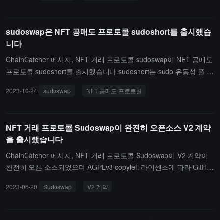
sudoswap은 NFT 공매도 프로토콜 sudoshort를 출시했습
니다
ChainCatcher 메시지, NFT 거래 프로토콜 sudoswap이 NFT 공매도
프로토콜 sudoshort를 출시했습니다.sudoshort는 sudo 유동성 풀 위
에 구축된 선택적 프로토콜로, 유동성 풀 소유자는 거래자가 이더리
2023-10-24
sudoswap
NFT 공매도 프로토콜
움을 담보로 제공하여 그들의 NFT를 빌릴 수 있도록 허용하며, 고정
기간 대출입니다. LP는 대출 이자율 제한 및 최소 담보 금액을 설정
할 수 있습니다.
NFT 거래 프로토콜 Sudoswap이 완전히 오픈소스 V2 계약
을 출시했습니다
ChainCatcher 메시지, NFT 거래 프로토콜 Sudoswap이 V2 계약이
완전히 오픈 소스되었으며 AGPLv3 copyleft 라이센스에 따라 GitHu
b에서 사용할 수 있다고 트윗했습니다.ChainCatcher 이전에 보도한
2023-06-20
Sudoswap
V2 계약
바와 같이, NFT 거래 프로토콜 SudoSwap이 V2 버전을 출시한다고
발표했습니다. 새로운 반복 기능에는 온체인 로열티, 사용자 정의 제
작자 설정, ERC-1155 지원, 조건부 주문, 수수료 흐름 및 가스 최적