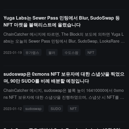
거래 풀 sudoAMM LP와 0xmons NFT 보유자(스냅샷 날짜 이전)도 S
UDO 에어드롭을 받을 자격이 있습니다.이전에 보도된 바에 따르면,
Yuga Labs는 Sewer Pass 민팅에서 Blur, SudoSwap 등
Sudoswap은 블록 높이 16410000에서 0xmons NFT 보유자에 대한
NFT 마켓을 블랙리스트에 올렸습니다
스냅샷을 진행했으며, 스냅샷 시 NFT를 보유한 주소는 비례적으로 S
UDO 토큰을 분배받게 됩니다. 총 90만 개(1.5%)가 분배됩니다. (출
ChainCatcher 메시지에 따르면, The Block의 보도에 의하면 Yuga L
처 링크)
abs는 오늘의 Sewer Pass 민팅에서 Blur, SudoSwap, LooksRare 및
NFTX와 관련된 주소를 블랙리스트에 올렸습니다. 블랙리스트에 오
2023-01-19
유가랩스
블러
수도스왑
NFT
른 NFT 마켓플레이스의 공통점은 모두 로열티를 강제하지 않는다는
것입니다. Yuga Labs는 로열티를 회피하는 플랫폼과 자사의 NFT 거
래를 차단하고 있습니다.（출처 링크）
sudoswap은 0xmons NFT 보유자에 대한 스냅샷을 찍었으
며, 90만 SUDO를 비례 배분할 예정입니다
ChainCatcher 메시지, sudoswap은 블록 높이 16410000에서 0xmo
ns NFT 보유자에 대한 스냅샷을 진행하였으며, 스냅샷 시 NFT를 보
유한 주소는 비례적으로 SUDO 토큰을 분배받게 됩니다. 총 90만 개
2023-01-12
sudoswap
SUDO
NFT
(1.5%)가 분배됩니다.ChainCatcher는 이전에 sudoswap이 작년 9월
에 거버넌스 토큰 SUDO 배포 계획을 발표했으며, 초기 공급량은 60
00만 개로 0xmons NFT 보유자에게 90만 개(1.5%)가 배분되고, 초