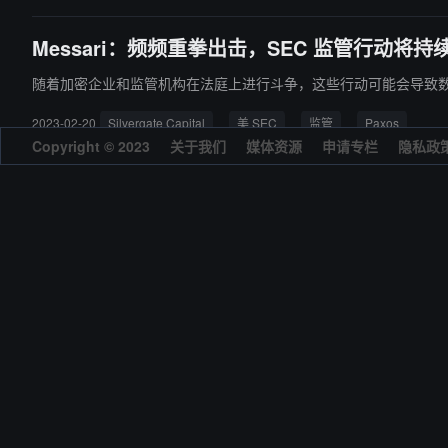
Messari：频频重拳出击，SEC 监管行动将
随着加密企业和监管机构在法庭上进行斗争，这些行动可能会导致
2023-02-20
Silvergate Capital
美 SEC
监管
Paxos
Copyright © 2023
关于我们
媒体资源
申请专栏
隐私政
FTX 崩盘后，Solana 在去年 Q4 表现如何？
虽然 Solana 的价值受到的影响最大，但整体来看，其网络健康状
2023-02-13
Solana
FTX事件
NFT
Metaplex
GameFi
Star Atlas
Aleph.im Network
BONK
Helium
Hivemapp
Messari：深入解读 DeSoc 赛道的四大去
Lens、CyberConnect、Farcaster 和 DeSo 各有何特点？
2023-02-06
DeSoc
Lens
CyberConnect
Farcaster