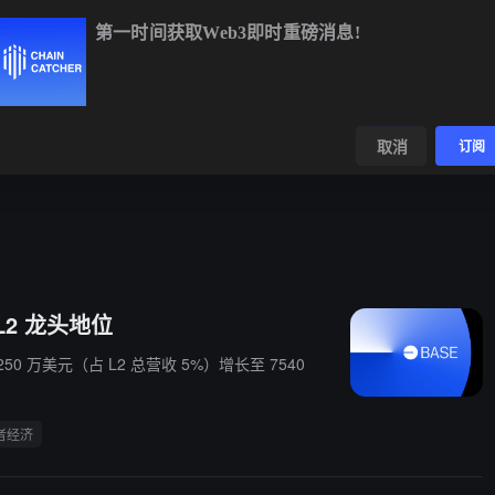
第一时间获取Web3即时重磅消息!
BTC
$64,837.92
+1.29%
ETH
$1,909.43
+2.50%
BN
数据
发现
取消
订阅
 L2 龙头地位
50 万美元（占 L2 总营收 5%）增长至 7540
者经济