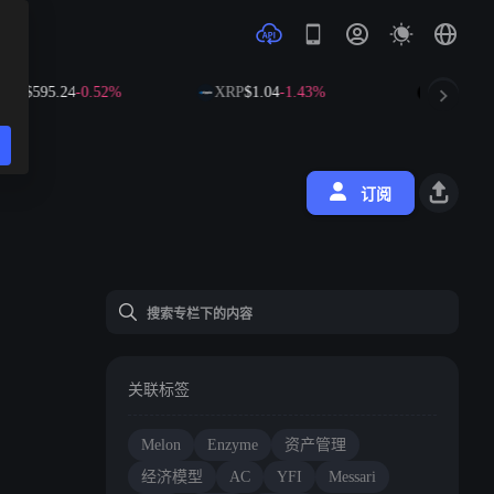
B
$595.24
-0.52%
XRP
$1.04
-1.43%
SOL
$73.97
+
订阅
关联标签
Melon
Enzyme
资产管理
经济模型
AC
YFI
Messari