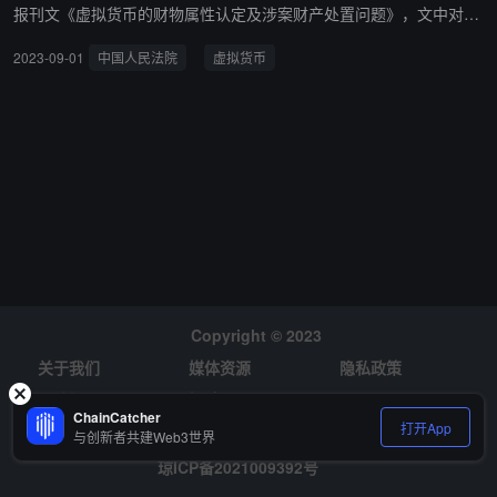
报刊文《虚拟货币的财物属性认定及涉案财产处置问题》，文中对虚
拟货币的刑法属性进行了辨析，称虚拟货币具有经济属性可归属为财
2023-09-01
中国人民法院
虚拟货币
物、现行法律政策并未将虚拟货币定性为非法物品，因此在现行的法
律政策框架下，我国相关主体持有的虚拟货币，仍属于合法财产，受
到法律保护。 文中建议以合法性的基本立场处理涉案款物，对于涉虚
拟货币的犯罪行为，涉案款物并不可一律予以没收或者发还，应当在
刑事、民事法秩序统一的基础上，分别予以对待，做到个人财产权益
和社会公共利益的均衡保护。
Copyright © 2023
关于我们
媒体资源
隐私政策
风险提示
招聘
ChainCatcher
打开App
与创新者共建Web3世界
琼ICP备2021009392号