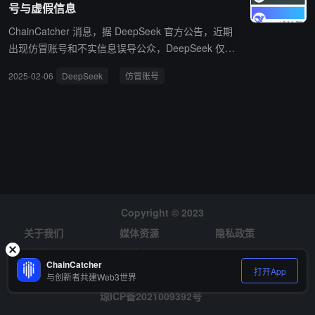
号与虚假信息
ChainCatcher 消息，据 DeepSeek 官方公告，近期
出现仿冒账号和不实信息误导公众，DeepSeek 仅在
微信公众号、小红书（@DeepSeek）、X（@deeps
2025-02-06
DeepSeek
仿冒账号
eek_ai） 拥有官方账号，并通过 官方网站 www.dee
pseek.com 提供官方模型服务。官方 App 无广告、
无付费项目，除官方微信群外，未在其他平台设立任
何官方群组，任何收费行为均为假冒。用户请认准官
方渠道，避免财产损失。
Copyright © 2023
关于我们
媒体资源
隐私政策
风险提示
招聘
ChainCatcher
打开App
与创新者共建Web3世界
琼ICP备2021009392号