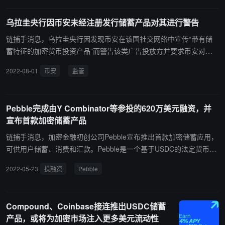
司联合创始人兼首席执行官 Sean Tao 透露，他们目前正与香港证监
于部分顶尖金融科技产品，显示 Coinbase 正积极抢占英国零售金融
会进行沟通调整服务，并为了在开展业务时遵守适用法律法规对用户
市场。
乌拉圭央行因币安未经注册发行储蓄产品对其进行警告
作出的承诺并努力申请为持牌虚拟资产交易平台。 ChainCatcher 此
前报道，Kikitrade 于今年四月完成 600 万美元融资，AppWorks 和
链捕手消息，乌拉圭央行因发现币安在该国社交网络中宣传“带有储
Media Asia 领投，Audeo Ventures 参投。(来源链接)
蓄特征的加密货币投资产品”而警告该类广告投放方并要求币安对其
产品进行解释。乌拉圭央行表示，只有经过授权的金融机构才可以发
2022-08-01
币安
监管
行储蓄产品。币安回应称，已与当局展开对话，已保证该产品合规运
营。（彭博社）
Pebble完成由Y Combinator等参投的620万美元融资，并
宣布首款加密储蓄产品
链捕手消息，加密金融初创公司Pebble宣布推出首款加密储蓄应用，
可供用户储蓄、消费和汇款。Pebble是一个基于USDC的法定货币数
字钱包，其储蓄账户功能为所有现金存款提供 5% 的年收益率 (AP
2022-05-23
投融资
Pebble
Y)。 与此同时，Pebble宣布完成620万美元融资，Y Combinator、C
aballeros Capital、LD Capital、Lightshed Ventures、Eniac Venture
s、Global Founders Capital、Soma Capital等机构参投，NFL巨星
Compound、Coinbase接连推出USDC储蓄
小奥德尔·贝克汉姆、缪斯·马修·贝拉米的主唱、Quantstamp的CEO
产品，或将为加密市场注入更多美元流动性
Richard Ma、Nurx Varsha Rao的CEO、Alt Leore Avidar的CEO等