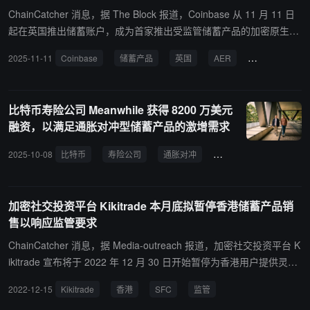
ChainCatcher 消息，据 The Block 报道，Coinbase 从 11 月 11 日
起在英国推出储蓄账户，成为首家推出受监管储蓄产品的加密原生交
易所。该账户由 ClearBank 提供技术支持，首批向部分合格用户开
2025-11-11
Coinbase
储蓄产品
英国
AER
监管挑战
放，未来数周将逐步覆盖所有英国用户。 用户存入英镑（GBP）可
享 3.75% AER 可变年利率，每日计息，支持即时存取款，无最低余
额及锁定期。更重要的是，存款受金融服务补偿计划（FSCS）保
比特币寿险公司 Meanwhile 获得 8200 万美元
护，最高保障额达 8.5 万英镑（约11.2万美元），与传统英国银行享
融资，以满足通胀对冲型储蓄产品的激增需求
有同等保障。 Coinbase 英国执行长 Keith Grose 表示，此产品展现
了公司为英国用户打造最佳金融服务的决心，目标成为英国第一金融
2025-10-08
比特币
寿险公司
通胀对冲
储蓄产品
保险产业
应用程序。产品负责人 Mitesh Savjani 补充，该账户结合高利率与加
密资产交易，让用户在单一平台同时拥有传统金融与加密金融优势。
英国是 Coinbase 最大的国际市场，今年 2 月取得 FCA 虚拟资产服
加密社交投资平台 Kikitrade 本月底拟暂停香港储蓄产品销
务提供者（VASP）注册，成为当地最大注册交易所。搭配 Coinbase
售以响应监管要求
Card，可直接以加密货币、稳定币或法币消费，进一步模糊加密与传
ChainCatcher 消息，据 Media-outreach 报道，加密社交投资平台 K
统金融界线。 不过，Coinbase 近年来在英国与爱尔兰仍面临监管挑
ikitrade 宣布将于 2022 年 12 月 30 日开始暂停为香港用户提供灵活
战。2024 年英国子公司因违反高风险客户服务限制被 FCA 罚款 450
储蓄和锁定储蓄产品，以响应香港证券及期货事务监察委员会（SF
万美元；上周爱尔兰央行亦因反洗钱监控缺失，对 Coinbase 欧洲分
2022-12-15
Kikitrade
香港
SFC
监管
C）对数字通证形式资产的监管，该公司其他服务不受影响。 据该公
公司开罚 2470 万美元。 此储蓄账户利率高于多数传统银行，但略低