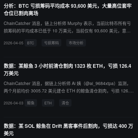
分析：BTC 亏损筹码平均成本 93,600 美元，大量高位套牢
仓位已割肉离场
ChainCatcher 消息，链上分析师 Murphy 表示，当前比特币所有亏
损筹码的平均成本已低于 10 万美元，当前仅有 93,600 美元，意味
着在当前筹码结构下，BTC 涨回 9.3 万美元时将达到市场平均回本
2026-04-05
BTC
亏损筹码
市场分析
线。在去年底和今年初的 2 次急速下跌中，大量高位套牢筹码选择割
肉离场，拉低了整体浮亏筹码的平均成本。同时观察到，亏损筹码的
平均成本与当前 BTC 价格的 30 日平均偏差系数为 1.4，而在过去 3
数据：某鲸鱼 3 小时前清仓割肉 1323 枚 ETH，亏损 126.4
轮熊市底部的偏差系数至少都超过了 2。平均偏差系数大于或等于 2
万美元
时，代表市场进入绝对底部区间时，此刻 BTC 的价格仅仅只有亏损
筹码平均成本的不足 50%。如要满足这一条件，那么本轮 BTC 最低
ChainCatcher 消息，据链上分析师 Ai 姨（@ai_9684xtpa）监测，
点将跌至 46,800 美元，但历史规律未必常常奏效，本轮熊市在痛苦
两个月前均价 3005.72 美元建仓 ETH 的鲸鱼清仓割肉，亏损 126.4
程度上或较过往任何一轮熊市都要轻的多。据 PolyBeats 监测，在 P
万美元。 地址 0x351…29365 三小时前在链上以均价 2050.2 美元抛
2026-04-03
鲸鱼
ETH
清仓
olymarket 上，比特币先达到 6 万美元还是 8 万美元相关市场中，先
售 1323 枚 ETH，价值 271 万美元，这也是他在 1 月 28 日建仓后的
到 6 万美元的概率为 68%，先到 8 万美元的概率为 32%。
首次操作。
数据：某 SOL 鲸鱼在 Drift 黑客事件后割肉，亏损达 400 万
美元