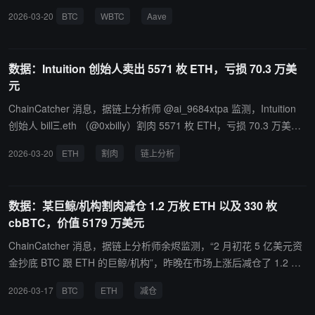
去一年时间里，以抵押 WBTC 借出 USDC 继续买 WBTC 的循环贷方
2026-03-20
BTC
WBTC
Aave
式杠杆做多了 742.8 枚 WBTC，成本均价约 89,137 美元。他在一小
时前将 742.8 枚 WBTC 通过 FalconX 以 70,266 美元的价格清仓，
提回 2975 万 USDC 还清了他在 Aave 上的借款。
数据：Intuition 创始人卖出 5571 枚 ETH，亏损 70.3 万美
元
ChainCatcher 消息，据链上分析师 @ai_9684xtpa 监测，Intuition
创始人 billΞ.eth （@0xbilly）割肉 5571 枚 ETH，亏损 70.3 万美
元。 他曾在 3 月 16 日 ETH 大幅反弹时以均价 2240.1 美元在链上
2026-03-20
ETH
割肉
链上分析
买入 7768.56 枚 ETH，价值 1740 万美元；过去 10 小时选择在 211
3.77 美元卖掉了 72% 的持仓，部分割肉，剩余部分已存入 Etherfi。
数据：某巨鲸/机构割肉减仓 1.2 万枚 ETH 以及 330 枚
cbBTC，价值 5179 万美元
ChainCatcher 消息，据链上分析师余烬监测，“2 月初花 5 亿美元资
金抄底 BTC 跟 ETH 的巨鲸/机构”，昨晚在市场上涨后减仓了 1.2 万
枚 ETH 以及 330 枚 cbBTC，价值 5179 万美元。 不过现在 ETH 的
2026-03-17
BTC
ETH
减仓
价格仍然没有涨回他的抄底均价，也就是说这次减仓仍然属于割肉：
他的 ETH 成本均价 2667 美元、cbBTC 成本均价 73837 美元。减持