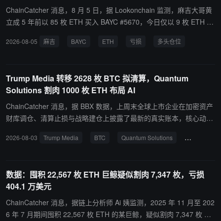
ChainCatcher 消息，8 月 5 日，据 Lookonchain 监测，麻吉大哥黄
立成 5 年前以 85 枚 ETH 买入 BAYC #5670，今日仅以 9 枚 ETH 售
出，亏损 76 枚 ETH（约 14.2 万美元），亏损幅度达 89.4%。随
2026-08-05
麻吉
BAYC
ETH
亏损
多头仓位
后，他将所得资金继续用于支持其 ETH 多头仓位。当前仓位达 3450
枚 ETH（约 644 万美元），清算价为 1839.37 美元。
Trump Media 转移 2628 枚 BTC 拟清算，Quantum
Solutions 割肉 1000 枚 ETH 布局 AI
ChainCatcher 消息，据 BBX 数据，上周末全球上市企业在加密资产
财库调仓、清算止损与战略建仓上披露了最新的真实账本，核心动态
如下： Trump Media 巨亏转移 2,628 枚 BTC 至交易所：Trump Me
2026-08-03
Trump Media
BTC
Quantum Solutions
ETH
dia (NASDAQ: $DJT) 于周六（8 月 1 日）将其持有的 2,628 枚 BTC
（价值约 1.65 亿美元）转入 Crypto.com 交易所，市场预期其将进
一步变现。公司去年以 118,529 美元均价购入 11,542 枚 BTC，今年
数据：囤积 22,567 枚 ETH 巨鲸疑似割肉 7,347 枚，亏损
已累计卖出 7,281 枚 BTC（均价约 $74,860），实现亏损 3.18 亿美
404.1 万美元
元；目前仍持有 4,261 枚 BTC（浮亏 2.37 亿美元），总体累计亏损/
浮亏高到 5.55 亿美元。 Quantum Solutions 抛售 1,000 枚 ETH 资
ChainCatcher 消息，据链上分析师 Ai 姨监测，2025 年 11 月至 202
助 AI 数据中心： 东证上市公司 Quantum Solutions (TYO: 2338) 于
6 年 7 月期间囤积 22,567 枚 ETH 的某巨鲸，疑似割肉 7,347 枚 ET