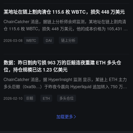
部分实现亏损 1966 万美元。他现在还持有价值 6.03 亿美元的 ETH
某地址在链上割肉清仓 115.6 枚 WBTC，损失 448 万美元
跟 BTC：13.8 万枚 ETH（3.26 亿美元）+ 3670 枚 cbBTC（2.77 亿
美元）。
ChainCatcher 消息，据链上分析师余烬监测，某地址在链上割肉清
仓 115.6 枚 WBTC，损失 448 万美元，他的成本价格为 105,431 美
元，而卖出的价格为 67,070 美元：115.6 枚 WBTC 出售换成了 775.
2026-03-08
WBTC
DAI
链上分析
3 万 DAI。
数据：昨日割肉亏损 963 万的巨鲸连夜重建 ETH 多头仓
位，持仓规模已达 1.23 亿美元
ChainCatcher 消息，据 HyperInsight 监测 显示，某链上 ETH 主力
多头巨鲸（0xa5b…）于昨夜今晨向 Hyperliquid 追加转入 750 万美
元保证金，完成了其 15 倍杠杆 ETH 多单的建仓，现已成为 Hyperliq
2026-02-10
巨鲸
ETH
多头仓位
uid 上 ETH 的最大多头。 当前该仓位规模达 6 万枚 ETH，约合 1.23
亿美元，持仓均价 2059 美元，目前已浮盈 36 万美元（约 4.6%），
账户内尚有 3346 万美元保证金。 此前，该地址于昨日将其持有约两
加载更多
个月的 ETH 多单全部平仓，最终录得亏损约 963 万美元。其平仓规
模与本次新建仓位相当，均为 6 万枚 ETH 左右。对该巨鲸而言，本