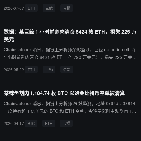
7 月 30 日以每枚 1,903 美元的价格出售了 1,000 枚 ETH，回笼 190
H 并亏损 404.1 万美元。该地址以均价 2,338 美元建仓 5,277 万美
2026-07-07
ETH
巨鲸
亏损
万美元用于资助 AI 数据中心业务，预计确认约 10 万美元亏损。连同
元的 ETH，自今年 4 月起陆续向 FalconX 充值 8,947 枚 ETH，最近
6 月出售的 904 枚 ETH，公司持仓已减少 29% 至 4,764.8 枚。董事
一次为 7 小时前，若卖出将累计亏损 419.6 万美元。
会将出售上限从 1,875 枚提升至 4,375 枚，若额度用满将处置约 6
数据：某巨鲸 1 小时前割肉清仓 8424 枚 ETH，损失 225 万
6% 的初始持仓。 日本上市公司 Eole 购入 HYPE 打造加密银行： 日
美元
本上市公司 Eole 披露其于 7 月 28 日买入 1,078.25 枚 HYPE（均价
57.15 美元，价值约 6.6 万美元）。公司计划在 8 月底前通过多次买
ChainCatcher 消息，据链上分析师余烬监测，巨鲸 nemorino.eth 在
入将 HYPE 总投资增至 61.11 万美元，并将其作为「Neo Crypto Ba
1 小时前割肉清仓 8424 枚 ETH（1,790 万美元），损失 225 万美
nk」计划下的战略财库资产，与比特币共同长期持有。
元。其在月初 ETH 反弹时从 Spark 借出稳定币后杠杆追高买入 ET
2026-05-22
ETH
巨鲸
借贷
H，成本均价 2,391 美元。 随后 ETH 未能继续反弹而是回落，其从
Spark 取回 8424 枚 ETH，以 2,124 美元的价格清仓卖出，还清借款
后将剩余的 1,171 万枚 USDC 存回 Spark 吃利息。
某鲸鱼割肉 1,184.74 枚 BTC 以避免比特币空单被清算
ChainCatcher 消息，据链上分析师 Ai 姨监测，地址 0x94d…33814
一度持有超 1 亿美元的 BTC 和 ETH 空单，今晚暴涨时主动割肉 1,1
84.74 枚 BTC 以避免被清算（超 9000 万美元，当然期间有过多次加
2026-04-17
BTC
ETH
亏损
仓），而四月以来更是累计亏损 1,322.1 万美元，账户总亏损高达 4
380.6 万美元。