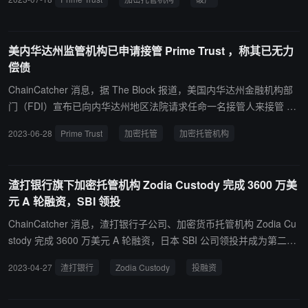
提交给内华达州工商业部金融机构部门（FDI）的文件，Prime Trust
的整体财务状况已经严重恶化，这使得该公司处于不安全或不健全的
交易状况，其业务将由内华达银行行长 John Guedry 接管。 此前报
美内华达州监管机构已申请接管 Prime Trust ，称其已无力
道，今年 6 月，内华达州监管机构宣布已申请接管 Prime Trust，并
偿债
冻结其所有业务。另一家加密托管机构 BitGo 终止了对 Prime Trust
的收购。据悉，Prime Trust 分别欠客户 8567 万美元的法币和 6950.
ChainCatcher 消息，据 The Block 报道，美国内华达州金融机构部
9 万美元的数字货币，但仅持有290.4万美元的法币和6864.8万美元
门（FDI）宣布已向内华达州地区法院请求任命一名接管人来接管 Pri
的加密货币。监管机构还指控Prime Trust使用客户账户中的资金来满
me Trust 的日常运营，并彻底检查其所有财务状况，以确定最有利于
2023-06-28
Prime Trust
加密托管
加密托管机构
足从旧钱包中提款的要求。
Prime 客户的选择，要么整改并将该公司交还给私人管理，要么将其
清算”。该监管机构称 Prime 的运营方式不安全、不健全，该公司没
有资金来支付客户存款，也无法继续加密货币托管服务。 此前消息，
渣打银行旗下加密托管机构 Zodia Custody 完成 3600 万美
Prime Trust 早在 2021 年已失去了对旧钱包的访问权限，并使用客
元 A 轮融资，SBI 领投
户资产来回购加密货币。Prime Trust 分别欠客户 8567 万美元的法
币和 6950.9 万美元的数字货币，但目前仅持有 290.4 万美元的法币
ChainCatcher 消息，渣打银行子公司、加密货币托管机构 Zodia Cu
和 6864.8 万美元的加密货币。（The Block）
stody 完成 3600 万美元 A 轮融资，日本 SBI 公司领投并成为第二大
股东。所筹资金将用于在欧洲和亚洲市场之外进行地域扩张，还将用
2023-04-27
渣打银行
Zodia Custody
投融资
于增加更多数字资产，包括抵押的 ETH。 此前报道，Zodia Custody
今年 3 月已在卢森堡注册为虚拟资产服务提供商，将其业务范围扩展
到欧洲。Zodia Custody 是渣打银行的全资子公司，Northern Trust