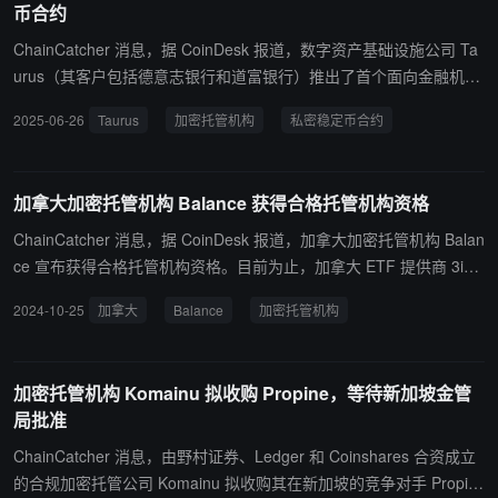
币合约
ChainCatcher 消息，据 CoinDesk 报道，数字资产基础设施公司 Ta
urus（其客户包括德意志银行和道富银行）推出了首个面向金融机构
和企业的私密稳定币合约，旨在解决因隐私问题而对使用稳定币持观
2025-06-26
Taurus
加密托管机构
私密稳定币合约
望态度的用户的顾虑。 该合约构建于注重隐私的以太坊二层网络 Azt
ec Network 上（由 a16z 支持），结合了零知识隐私保护与参考 US
DC 模型设计的合规功能，包括铸造/销毁控制、紧急暂停、黑名单机
加拿大加密托管机构 Balance 获得合格托管机构资格
制及审计日志等功能。
ChainCatcher 消息，据 CoinDesk 报道，加拿大加密托管机构 Balan
ce 宣布获得合格托管机构资格。目前为止，加拿大 ETF 提供商 3i
Q、Purpose Investments 和 Evolve 发行的加密 ETF 资产一直由 Co
2024-10-25
加拿大
Balance
加密托管机构
inbase 和 Gemini 等公司在美国的分托管安排下持有。 Balance 首席
执行官 George Bordianu 在接受采访时表示，“我们希望将这些资产
带回加拿大，我们正在努力优化，让新的资产管理公司能够更便宜、
加密托管机构 Komainu 拟收购 Propine，等待新加坡金管
更容易地在加拿大投资更多 ETF 和共同基金。”
局批准
ChainCatcher 消息，由野村证券、Ledger 和 Coinshares 合资成立
的合规加密托管公司 Komainu 拟收购其在新加坡的竞争对手 Propin