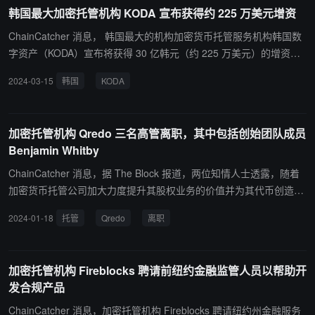
证。
韩国最大加密托管机构 KODA 宣布获得约 225 万美元增资
ChainCatcher 消息， 韩国最大的机构加密货币托管服务机构韩国数
字资产（KODA）宣布将获得 30 亿韩元（约 225 万美元）的增资。
这大约是 KODA 资本金的两倍，增资的目标公司尚不清楚。 据悉，K
2024-03-15
韩国
KODA
ODA 是 KB 国民银行、区块链技术公司 Hatchlabs 和区块链投资公司
Hashd 的合资企业。
加密托管机构 Qredo 三名高管离职，其中包括创始团队成员
Benjamin Whitby
ChainCatcher 消息，据 The Block 报道，两位知情人士透露，随着
加密货币托管公司加大力度提升其股权业务的价值并为其代币创造效
用，Qredo 最近几周出现了更多的离职现象。消息人士称，Qredo 要
2024-01-18
托管
Qredo
离职
求其创始团队成员之一 Benjamin Whitby 离职，他最近的职务是战略
合作副总裁。 Whitby 向 The Block 证实了他的离职，他说："被要求
离开，我很伤心"，如果他们邀请他，他 "绝对会回去"。Whitby 仍然
加密托管机构 Fireblocks 聘请前纽约金融监管人员以帮助开
是 Qredo 的股东，"从第一天起就投入了资金"。此外，Qredo 亚太地
发合规产品
区主管 Dan Burke 辞职是为了寻找其他机会。Burke 证实了他的离
职，称他在 Qredo 的最后一个工作日是 1 月 26 日，Qredo 亚太区
ChainCatcher 消息，加密托管机构 Fireblocks 聘请纽约州金融服务