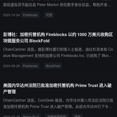
销售总监 Dae Lee 将接替他。 Qredo 要求营销和运营副总裁 Luis V
部前虚拟货币副总监 Peter Marton 担任数字身份总监，帮助开发基
aello 签署一份新合同。但消息人士称，Vaello 拒绝了，并加入了 Qr
于区块链的合规产品。Marton 将直接向 Fireblocks 首席法律与合规
2023-10-24
Fireblocks
托管
edo 基金会，该基金会致力于提升 QRDO 代币的价值。Vaello 证实
官 Jason Allegrante 汇报工作。 同时，曾与 Polygon 共同开发 Night
了他的离职和新角色，称他现在专注于帮助Qredo Network过渡到名
fall 区块链的密码专家 Chaitanya Reddy Konda 也加入了 Fireblock
为Fusionchain的下一阶段。
s，担任数字身份和隐私高级技术产品经理。
彭博社：加密托管机构 Fireblocks 以约 1000 万美元收购区
块链服务公司 BlockFold
ChainCatcher 消息，据彭博社援引知情人士报道，由红杉资本和 Co
atue Management 支持的加密公司 Fireblocks Inc. 已收购了 BlockF
old，后者是一家位于墨尔本的加密初创公司，旨在帮助金融机构构
2023-09-29
Fireblocks
BlockFold
建基于区块链的系统。 消息人士表示，Fireblocks 为收购 BlockFold
支付了约 1000 万美元。两家公司的代表均拒绝置评。 虽然 Firebloc
ks 已经与纽约梅隆银行、法国巴黎银行和特拉维夫证交所等大型金融
美国内华达州法院已批准加密托管机构 Prime Trust 进入破
机构合作，但它主要为他们提供托管技术方面的服务。这位人士表
产管理
示，收购 BlockFold 为其提供了一种快速扩大向此类客户提供产品范
围的方法。、 BlockFold 成立于 2021 年，专门从事代币化和智能合
ChainCatcher 消息，CoinDesk 报道，内华达州第八司法区法院已批
约开发，客户包括大型金融机构等。
准加密托管机构 Prime Trust 进入破产管理。此前内华达州已下令该
公司停止所有活动，并指控该公司利用客户资金满足提款请求。 根据
2023-07-18
Prime Trust
加密托管机构
破产