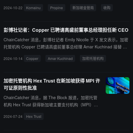
e Holdings Pte Ltd.。 Komainu 联合首席执行官 Paul Frost-Smith 在
2024-10-22
Komainu
Propine
新加坡金管局
收购
接受采访时表示，对 Propine 的收购正在等待新加坡金融管理局的批
准，这可能是几笔收购中的第一笔。他拒绝透露收购的具体金额。 Fr
ost-Smith 表示，收购 Propine 将使 Komainu 在新加坡获得资本市场
彭博社记者：Copper 已聘请高盛前董事总经理担任新 CEO
服务许可证，并补充说，这是建立业务的绝对关键因素。Komainu 正
在加快在亚洲的扩张，过去几年，从新加坡到中国香港和日本等经济
ChainCatcher 消息，彭博社记者 Emily Nicolle 于 X 发文表示，加密
体都建立了针对数字资产的监管制度。
托管机构 Copper 已聘请高盛前董事总经理 Amar Kuchinad 接替 Dm
itry Tokarev 担任该集团首席执行官，将专注于吸引更多传统金融客
2024-10-14
Copper
Amar Kuchinad
加密托管机构
户，并在美国大举扩张。
加密托管机构 Hex Trust 在新加坡获得 MPI 许
可证原则性批准
ChainCatcher 消息，据 The Block 报道，加密托管
机构 Hex Trust 获得新加坡主要支付机构（MPI）许
可证的原则性批准，该许可证允许其在新加坡提供加
2024-07-24
Hex Trust
密货币托管和场外交易服务。 Hex Trust 此前于 202
3 年 11 月在迪拜获得了虚拟资产服务提供商许可