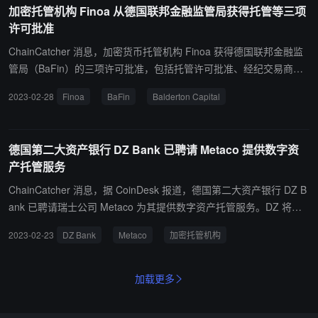
加密托管机构 Finoa 从德国联邦金融监管局获得托管等三项
持有该业务 10% 的股份。（彭博社）
许可批准
ChainCatcher 消息，加密货币托管机构 Finoa 获得德国联邦金融监
管局（BaFin）的三项许可批准，包括托管许可批准、经纪交易商和
自营交易许可批准。 此外，Finoa 还完成由新投资方 Middlegame V
2023-02-28
Finoa
BaFin
Balderton Capital
entures 领投的战略风险投资，原有投资方包括 Balderton Capital、
Coparion、Venture Stars 和 Signature Ventures。Finoa 暂未披露
具体融资金额。 据悉，Finoa 在 2021 年完成 2200 万美元 A 轮融
德国第二大资产银行 DZ Bank 已聘请 Metaco 提供数字资
资，Balderton Capital 领投。（CoinDesk）
产托管服务
ChainCatcher 消息，据 CoinDesk 报道，德国第二大资产银行 DZ B
ank 已聘请瑞士公司 Metaco 为其提供数字资产托管服务。DZ 将使
用 Metaco 的托管技术平台 Harmonize 来为机构客户处理其加密服
2023-02-23
DZ Bank
Metaco
加密托管机构
务。 此前，Metaco 已于花旗银行、法国兴业银行 (GLE) 和 DekaBa
nk 建立此类合作伙伴关系。（CoinDesk）
加载更多