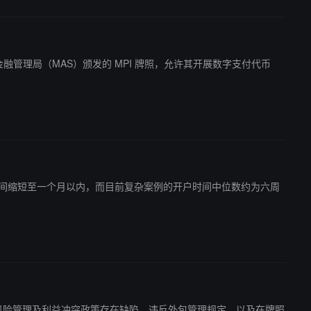
已获得新加坡金融管理局（MAS）颁发的 MPI 牌照，允许其开展数字支付代币
开户时间缩短至一个月以内，而目前复杂案例的开户时间中位数约为六周
照，原因包括风险管理及利益冲突政策存在缺陷、违反外包管理规定，以及在牌照