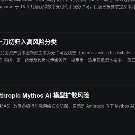
家机构提供数字支付代币服务，牌照撤销情况相对罕见。
一刀切归入高风险分类
尔加密资产资本金新规之前为无许可区块链（permissionless bloc
足一系列原则性要求的条件下，将其归类为风险权重更低、审慎要求更宽
资产风险敞口不得超过银行一级资本的 2%，而相关发行若在银行层面形
pic Mythos AI 模型扩散风险
融管理局（MAS）敦促各银行加强网络安全防御，原因是 Anthropic 旗下 My