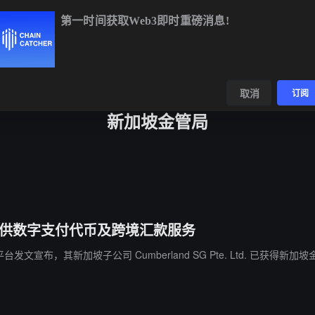
第一时间获取Web3即时重磅消息!
BTC
$64,248.39
-0.36%
ETH
$1,897.20
+0.07%
BNB
$5
数据
发现
取消
订阅
新加坡金管局
，可提供数字支付代币及跨境汇款服务
在 X 平台发文宣布，其新加坡子公司 Cumberland SG Pte. Ltd. 