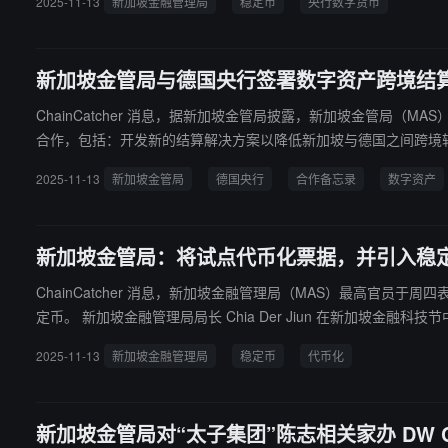
2025-11-13
新加坡金融管理局
稳定币
央行数字货币
新加坡金管局与德国央行签署数字资产跨境结
ChainCatcher 消息，据新加坡金管局披露，新加坡金管局（MAS）与德国央行（De
合作，包括：开发新的结算解决方案以降低新加坡与德国之间跨境
2025-11-13
新加坡金管局
德国央行
合作备忘录
数字资产
新加坡金管局：将试点代币化票据，并引入稳
ChainCatcher 消息，新加坡金融管理局（MAS）最高官
定币。 新加坡金融管理局局长 Chia Der Jiun 在新加坡金融科技节中指出：“代币化已起步，但资产支持型代币是否达到了‘逃逸速度’？目前尚未达到。”他表示，新加坡金融管理局一直在完善稳定币监管框架
的细节，后续将拟定相关立法草案，核心重点是“稳健的储备资产支持与可靠的
2025-11-13
新加坡金融管理局
稳定币
代币化
探索使用代币化的银行负债以及受监管的稳定币来进行结算。
新加坡金管局对“太子集团”陈志相关家办 DW Capi