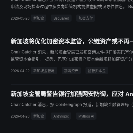
申请及现场检查过程中多次向监管机构提供虚假或误导性信息。 Bsquared 于 16 个月前获得数字支付代币服务许可，目前已被要求提交审计机构出具的关闭证明，以确认客户资金已全部返还。MAS 表示，
正进一步审查该公司关键管理人员责任。目前新加坡仅批准 37 
2026-05-20
新加坡
Bsquared
加密支付
新加坡将优化加密资本监管，公链资产或不再
ChainCatcher 消息，新加坡金管局已发布咨询文件拟在落实巴塞
监管资本金指引。 据悉，巴塞尔加密资产资本金新规将加密资产分为两组，第一组涉及代币化传统资产、稳定币，适用较低资本要求。 第二组涉及不符合上述条件的加密资产，而新加坡金管局拟放弃对无许
可区块链加密资产一刀切归类为第二组加密资产的作法，允许在满
2026-04-22
新加坡金管局
加密资产
监管资本金
地注册成立的银行，其被归类为第一组加密资产的无许可区块链加密
新加坡金管局警告银行加强网安防御，应对 Anthro
ChainCatcher 消息，据 Cointelegraph 报道，新加坡金
2026-04-20
新加坡
Anthropic
Mythos AI