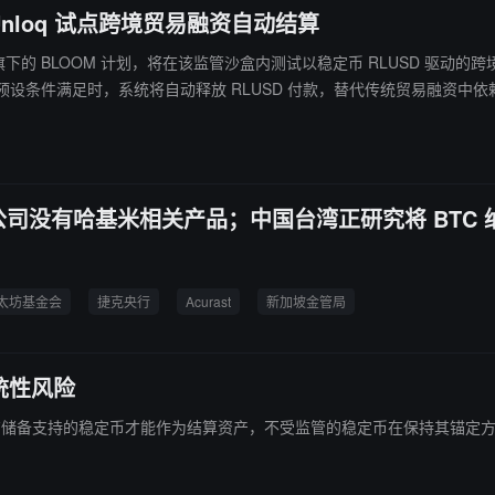
 Unloq 试点跨境贸易融资自动结算
OOM 计划，将在该监管沙盒内测试以稳定币 RLUSD 驱动的跨境贸易融资自动结算方案。 Ripple
验证等预设条件满足时，系统将自动释放 RLUSD 付款，替代传统贸易融
公司没有哈基米相关产品；中国台湾正研究将 BTC
太坊基金会
捷克央行
Acurast
新加坡金管局
统性风险
受监管、有储备支持的稳定币才能作为结算资产，不受监管的稳定币在保持其