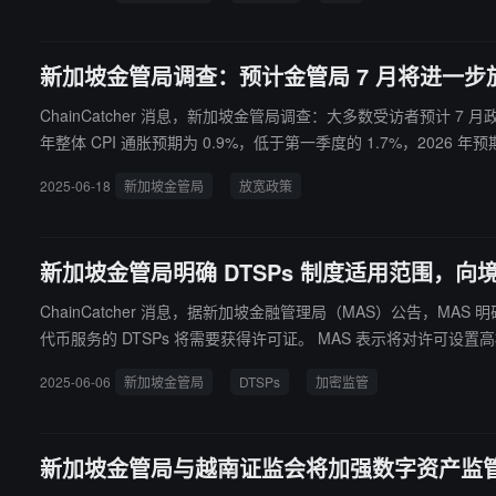
新加坡金管局调查：预计金管局 7 月将进一步
ChainCatcher 消息，新加坡金管局调查：大多数受访者预计 7 
年整体 CPI 通胀预期为 0.9%，低于第一季度的 1.7%，2026 年
增长 3.0%。
2025-06-18
新加坡金管局
放宽政策
新加坡金管局明确 DTSPs 制度适用范围，
ChainCatcher 消息，据新加坡金融管理局（MAS）公告，MA
代币服务的 DTSPs 将需要获得许可证。 MAS 表示将对许可设置高标准，且通常不会发放许可证。公告指出，已向新加坡客户提供数字支付代币或资本市场产品代币服务的提供商已受现行法规监管，这些持
牌提供商可同时为境外客户提供服务。而仅提供实用型和治理型代币相关服务的提供商不受新监管制度约束。 MAS 强调，由
2025-06-06
新加坡金管局
DTSPs
加密监管
动。受影响方可通过电子邮件联系 MAS 讨论有序终止活动的计划
新加坡金管局与越南证监会将加强数字资产监