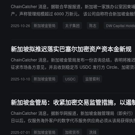
ChainCatcher 消息，据联合早报报道，新加坡一家族办公室因柬埔
产，声称管理规模超过 6000 万新元。 该公司自称符合新加坡金融管理局 13X 计划条件并享有税务豁免。其管理资产包括 1000 万新元汽车融资、3000 万新元精品酿酒以及约 2000 万新元游艇管理等附属服
务。目前，金管局正针对该公司是否违规展开调查。
2025-10-26
新加坡金管局
太子集团
陈志
DW Capital Holdi
新加坡拟推迟落实巴塞尔加密资产资本金新规
ChainCatcher 消息，新加坡金管局发布一份咨询总结，表明
征求市场各方意见，并且收到稳定币 USDC 发行方 Circle、加密货
区更早实施巴塞尔加密资产资本金新规，可能引发监管套利。
2025-10-10
新加坡金管局
USDC
监管套利
新加坡金管局：收紧加密交易监管措施，以遏
ChainCatcher 消息，据新华网报道，新加坡金融管理局（即央行）6 月 30
日以后，仅服务海外客户的数字代币服务供应商必须从该局获得执照
不会颁发这类执照”。 该局在声明中说：“在这类商业模式中发生洗钱的风险更高，假如（只服务海外客户的加密货币服务商）大量受监管活动是在新加坡境外进行，则新加坡金融管理局无法有效监督这些
2025-07-01
新加坡金管局
加密货币
洗钱
人。”