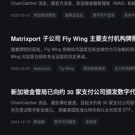
ChainCatcher 消息，据官方消息，新加坡金融管理局（M
2025-03-12
新加坡金管局
越南证监会
数字资产监管
资本市
Matrixport 子公司 Fly Wing 主要支
随着牌照的获批，Fly Wing 将继续巩固其在新加坡作为可信赖的高端
Wing 对监管合规和专业运营的坚定承诺。
2025-03-05
Matrixport
Fly Wing
新加坡金管局
支付机构牌
新加坡金管局已向约 30 家支付公司颁发数字
ChainCatcher 消息，据彭博社报道，目前大约有 30 家支付
还在尝试数字新加坡元。 随着美国批准比特币和以太坊现货 ETF，Z 世代甚至婴儿潮一代也越来越接受加密货币交易可以成为主流。根据交易所 Independent Reserve 今年早些时候的一项调查，约 40% 的
新加坡投资者拥有加密货币。 分析指出，随着
2024-12-15
新加坡
数字代币服务
金管局