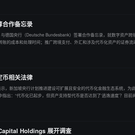
算合作备忘录
utsche Bundesbank）签署合作备忘录，就数字资产跨境结算展开合作。 根据备忘录，双方将
转账的成本和处理时间；推广跨境支付、外汇和涉及代币化资产的证券流
定币相关法律
员于周四表示，新加坡央行计划推进建设可扩展且安全的代币化金融生态系统，
赎回机制”。Chia Der Jiun 还补充称，新加坡金融管理局同时在支持“
tal Holdings 展开调查