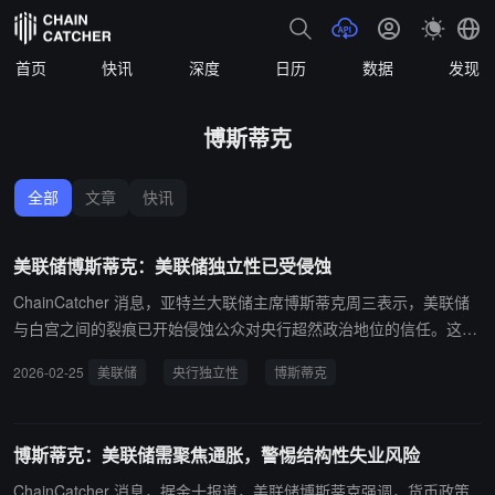
首页
快讯
深度
日历
数据
发现
博斯蒂克
全部
文章
快讯
美联储博斯蒂克：美联储独立性已受侵蚀
ChainCatcher 消息，亚特兰大联储主席博斯蒂克周三表示，美联储
与白宫之间的裂痕已开始侵蚀公众对央行超然政治地位的信任。这是
迄今高级货币政策官员就特朗普对美联储采取强硬立场所带来后果发
2026-02-25
美联储
央行独立性
博斯蒂克
出的最直接警告之一。博斯蒂克在为其告别文章中表示，他在联储系
统内的同事仍致力于将其工作与政治隔离。“但我在过去几个月的走
访清楚表明，围绕央行展开的法律和言辞交锋，已使社会各阶层民众
博斯蒂克：美联储需聚焦通胀，警惕结构性失业风险
开始质疑美联储的独立性，这令人严重关切。”博斯蒂克并非今年唯
一强调央行独立性重要性的美联储官员，但没有人像他周三那样直接
ChainCatcher 消息，据金十报道，美联储博斯蒂克强调，货币政策