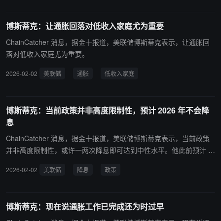
博斯蒂克：让通胀回落对低收入家庭尤为重要
ChainCatcher 消息，据金十报道，美联储博斯蒂克表示，让通胀回
落对低收入家庭尤为重要。
2026-02-02
美联储
通胀
低收入家庭
博斯蒂克：当前政策并非高度限制性，预计 2026 年不会降
息
ChainCatcher 消息，据金十报道，美联储博斯蒂克表示，当前政策
并非高度限制性，或许一两次降息即可达到中性水平。他此前预计 2
026 年不会降息。
2026-02-02
美联储
降息
政策
博斯蒂克：现在说通胀工作已完成还为时过早