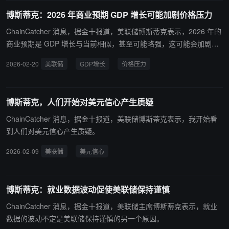
博斯蒂克：2026 年商业预期 GDP 增长可能加剧价格压力
ChainCatcher 消息，据金十报道，美联储博斯蒂克表示，2026 年的
商业预期是 GDP 增长与当前相似，甚至可能略强，这可能会加剧价
格压力。
2026-02-20
美联储
GDP增长
价格压力
博斯蒂克，人们开始对美元信心产生质疑
ChainCatcher 消息，据金十报道，美联储博斯蒂克表示，我开始看
到人们对美元信心产生质疑。
2026-02-09
美联储
美元信心
博斯蒂克：就业数据波动促使美联储保持谨慎
ChainCatcher 消息，据金十报道，美联储主席博斯蒂克表示，就业
数据的波动不定是美联储保持谨慎的另一个原因。