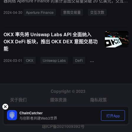
器网络 Aperture Finance 的累计意图交易量突破 20 亿美元，交互次
数达到 1656390 次。 据 RootData 数据显示，Aperture Finance 将
2024-04-30
Aperture Finance
意图交易量
交互次数
AI 与 Intent 相结合，构建了一个由底层 Intent 基础设施支持的新型
聊天机器人，该机器人将使用户能够用自然语言“声明他们的目标”，
并利用求解器网络以获得更好的执行和定价。
OKX 率先将 Uniswap Labs API 全面纳入
OKX DeFi 板块，推出 OKX DEX 意图交易功
能
2024-03-01
OKX
Uniswap Labs
DeFi
DEX
意图交易
Copyright © 2023
关于我们
媒体资源
隐私政策
风险提示
招聘
ChainCatcher
打开App
与创新者共建Web3世界
琼ICP备2021009392号