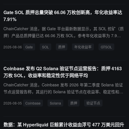
其中核心变化包括将加密资产、央行数字货币 (CBDC)、特定电子货
币产品纳入金融资产定义，顺应数字资产逐渐与主流金融世界融合的
Gate SOL 质押总量突破 66.06 万枚创新高，年化收益率达
潮流。整体来看，从境外炒股、境外保险、离岸信托多个维度，CRS
7.91%
2.0 迭代落地与境外所得税收征管趋严形成机制共振，二者互为支
撑、叠加增效，共同收紧跨境税源监管约束。
ChainCatcher 消息，据 Gate 平台最新数据显示，其 SOL 挖矿（质
押）产品总质押量已达 66.06 万枚 SOL，参考年化收益率为 7.9
1%。用户质押 SOL 可获得等额 GTSOL 资产，实现资产增值。 该服
2026-08-06
Gate
SOL
质押
年化收益率
GTSOL
务支持即时赎回，释放流动性并获取稳定收益。除 SOL 外，平台还
提供多币种质押选项。截至发稿，参考年化收益率分别为：GUSD 新
人奖励最高 100%、BTC 2.67%、ETH 4.14%、USD1 7.22% 及 US
Coinbase 发布 Q2 Solana 验证节点运营报告：质押 4163
DT 3.11%。
万枚 SOL，收益率和稳定性优于网络平均
ChainCatcher 消息，Coinbase 发布 2026 年第二季度 Solana 验证
节点运营报告称，其运行的 Solana 验证节点在收益率、稳定性和基
础设施分布方面均优于网络平均水平。 数据显示，Coinbase 目前通
2026-08-05
Coinbase
Solana
质押
验证节点
过 23 个验证节点质押约 4,163 万枚 SOL，占 Solana 全网质押量的
9.72%，节点分布于 7 个国家，包括美国、英国、德国、日本、新加
坡等地区。 核心运营数据如下：质押规模：4,163 万 SOL，占全网
数据：某 Hyperliquid 巨鲸累计收益由浮亏 477 万美元回升
质押量 9.72%；质押收益率：Q2 2026 季度 APY 为 6.52%，高于全