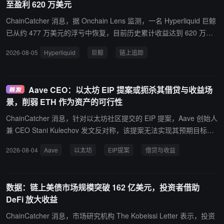
至盈利 620 万美元
网平均 6.38%，领先 14 个基点；区块跳过率（skip rate）：0.03
5%，低于全网平均 0.136%，约为网络平均水平的四分之一。 Coinb
ChainCatcher 消息，据 Onchain Lens 监测，一名 Hyperliquid 巨鲸
ase 表示，其验证节点采用多客户端架构，目前运行 Harmonic、Jit
已从约 477 万美元的浮亏中恢复，目前历史累计收益达到 620 万美
o、JitoBAM 和 Firedancer 等 4 种客户端，所有方案均经过 Solana
元。 其近期已平仓多头仓位中，MU 交易获利约 133 万美元，AMD
2026-08-05
Hyperliquid
巨鲸
链上追踪
Foundation 审核，不采用可能影响用户体验的激进 MEV 时间策略。
交易获利约 3.27 万美元。当前持仓包括：67150 股甲骨文多头仓
在基础设施方面，Coinbase 将验证节点部署在两个独立裸机服务商
位，持仓规模约 974 万美元，杠杆倍数为 2 倍；3200 股美光科技多
上，并为每个节点配置异地备份，以降低单点故障风险。同时，公司
头仓位，持仓规模约 294 万美元，杠杆倍数为 3 倍；900 股台积电
Aave CEO：以太坊 EIP 提案或扼杀其借贷与收益场
表示已将整个验证节点集群迁移至 DoubleZero 网络，实现约 99.9%
多头仓位，持仓规模约 37.86 万美元，杠杆倍数为 2 倍。
景，削弱 ETH 作为资产的可行性
的会话可用率。 Coinbase 还透露，正在为 Solana 预计于 2026 年
晚些时候推进的 Alpenglow 共识升级做准备，包括运行社区测试节
ChainCatcher 消息，针对以太坊社区提交的 EIP 提案，Aave 创始人
点、开发新的共识健康监控工具，以及完成相关投票账户升级验证。
兼 CEO Stani Kulechov 发文反对称，该提案无法实现其预期目标，
反而会损害以太坊。他指出，该提案在质押率超过 50% 时将 ETH 质
2026-08-04
Aave
以太坊
EIP提案
借贷与收益
押收益上限压至 0%，会使质押收益变得不可预测、对许多参与者甚
至完全无利可图，而这对考虑建立 ETH 头寸的机构买家是一项负面
因素，因其可能转向现金流更可预测的其他网络，构成显著的采用成
数据：链上美债市场规模突破 162 亿美元，投资者借助
本。 Stani Kulechov 进一步表示，收益降至 0 将使 ETH 借贷策略基
DeFi 放大收益
本不可行，实际上扼杀 ETH 的借贷与收益场景，届时借入 ETH 的唯
一理由反而是做空；同时接受 ETH beta 与收益的持有者可能转向稳
ChainCatcher 消息，市场研究机构 The Kobeissi Letter 表示，投资