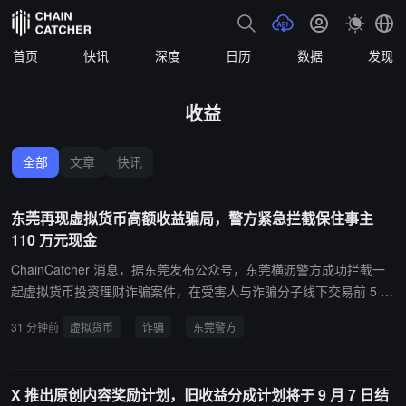
首页
快讯
深度
日历
数据
发现
收益
全部
文章
快讯
东莞再现虚拟货币高额收益骗局，警方紧急拦截保住事主
110 万元现金
ChainCatcher 消息，据东莞发布公众号，东莞横沥警方成功拦截一
起虚拟货币投资理财诈骗案件，在受害人与诈骗分子线下交易前 5 分
钟，及时保住 110 万元现金，避免重大经济损失。 据了解，事主李
31 分钟前
虚拟货币
诈骗
东莞警方
女士（化名）此前在网上结识一名陌生网友，对方以“虚拟货币内部
投资渠道”为诱饵，承诺低门槛、高额收益，并通过伪造盈利截图制
造投资获利假象。随后，诈骗分子以“需线下现金兑换美元充值”为
X 推出原创内容奖励计划，旧收益分成计划将于 9 月 7 日结
由，诱导李女士提取 110 万元现金准备交付。东莞警方发现风险线索