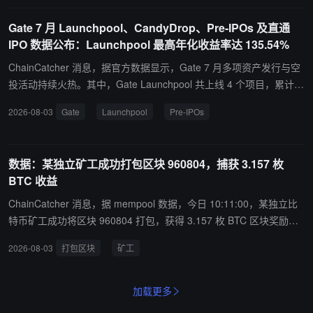
年化收益约 7-8%。金库通过受开曼群岛金融管理局（CIMA）监管的
Gate 7 月 Launchpool、CandyDrop、Pre-IPOs 及直通
基金结构开展链下借贷业务，具备严格的借贷标准与持续的投资组合
IPO 数据公布：Launchpool 最高年化收益率达 135.54%
透明度。用户存入 USDC 可获得 kicUSDC，资金部署至短期商品贷
款，贷款以实物商品和 / 或一级银行托管现金全额抵押。
ChainCatcher 消息，据官方数据显示，Gate 7 月多项资产发行与空
投活动持续火热。其中，Gate Launchpool 共上线 4 个项目，累计质
押金额约 4.9 亿美元，SLX 项目最高年化收益率达 135.54%。Gate
2026-08-03
Gate
Launchpool
Pre-IPOs
CandyDrop 共上线 4 个项目。此外，Gate Pre-IPOs 上线 OpenAI
项目，申购总量约 2.6 亿美元；Gate 直通 IPO 上线 1 个项目，申购
总量约 1.25 亿美元。 据悉，Gate Launchpool 作为创新质押空投平
数据：某独立矿工成功打包区块 960804，捕获 3.157 枚
台，支持 GT、BTC、ETH、USDT、GUSD 等多种代币质押，每小
BTC 收益
时发放新币空投收益，帮助用户以低门槛参与优质项目。Gate Cand
yDrop 采用创新“任务驱动”模式，用户可通过完成交易、充值、邀请
ChainCatcher 消息，据 mempool 数据，今日 10:11:00，某独立比
好友等多样化任务获取“糖果”，并兑换优质代币空投。 Gate Pre-IPO
特币矿工成功将区块 960804 打包，获得 3.157 枚 BTC 区块奖励，
s 为用户提供优质未上市项目的早期参与机会，直通 IPO 则进一步拓
价值约合 19.93 万美元。
2026-08-03
打包区块
矿工
展用户参与热门 IPO 项目的投资渠道，持续丰富平台一级市场资产生
态。
加载更多