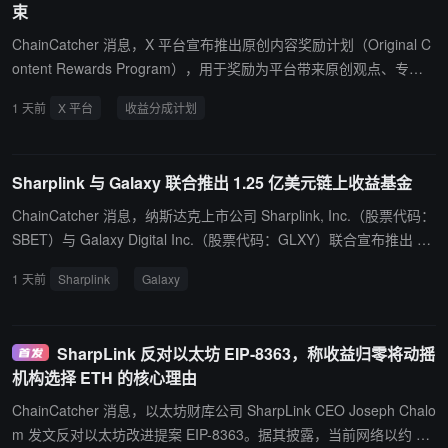
束
后，迅速启动预警拦截机制，组织警力赶赴银行开展劝阻，最终在交
易前成功阻止资金转移。
ChainCatcher 消息，X 平台宣布推出原创内容奖励计划（Original C
ontent Rewards Program），用于奖励为平台带来原创观点、专业
知识、报道、创意和评论的创作者。 X 表示，即日起停止新用户加入
1 天前
X 平台
收益分成计划
原收益分成计划。现有收益分成计划用户仍可继续获得收益至 9 月 7
日，期间将进行三次最终付款，分别为 8 月 14 日、8 月 28 日以及
约 9 月 11 日的最终结算。 从 9 月 8 日起，符合条件的现有创作者
Sharplink 与 Galaxy 联合推出 1.25 亿美元链上收益基金
可申请加入新的原创内容奖励计划。新计划将根据创作者原创内容产
生的合格曝光量进行收益分配，奖励每两周发放一次，首笔款项预计
ChainCatcher 消息，纳斯达克上市公司 Sharplink, Inc.（股票代码：
于 8 月 28 日发放。 申请加入原创内容奖励计划需满足以下条件：
SBET）与 Galaxy Digital Inc.（股票代码：GLXY）联合宣布推出 Ga
年满 18 周岁； 居住在计划支持的国家或地区； 账号信誉良好，无多
laxy Sharplink Onchain Yield Fund, LP。该机构级基金由 Galaxy 管
1 天前
Sharplink
Galaxy
次违反盈利标准或服务条款记录； 拥有个人或企业账号； 订阅 X Pr
理，初始承诺资本 1.25 亿美元，其中 1 亿美元来自 Sharplink 的质
emium、Premium+ 或 Premium Business； 拥有至少 500 名已验证
押 ETH 金库，2500 万美元来自 Galaxy。 基金将部署资金至去中心
粉丝； 过去 90 天内，来自已验证用户的首页时间线展示次数达到至
化金融及链上收益策略，标志着企业金库从被动持有转向主动参与链
SharpLink 反对以太坊 EIP-8363，称收益归零将动摇
少 50 万次（不包括回复展示）； * 持续发布原创内容。
上市场的新模式。Galaxy 方面表示，此举将公司资管平台扩展至机
机构选择 ETH 的核心理由
构级链上策略。
ChainCatcher 消息，以太坊财库公司 SharpLink CEO Joseph Chalo
m 发文反对以太坊改进提案 EIP-8363。据其披露，当前网络以约 2.7