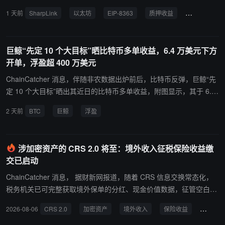
5% 的可变收益率向验证者发放新增 ETH 作为质押奖励，若该提案通
1 天前
SharpLink
以太坊
EIP-8363
质押收益
机构采用
过，将在约一年半内分阶段实施，随质押量上升逐步销毁部分发行奖
励，当约 50% 的 ETH 被质押时质押收益降至 0%，验证者将仅能依
靠目前仅占质押收益 15% 的交易小费维持。 Chalom 提出四点反对
巨鲸“先定 10 个大目标”晒比特币多单收益，6.4 万美元下方
理由： 质押收益是链上所有利率的事实基准，约 350 亿美元 TVL 的
开单，浮盈超 400 万美元
流动性质押代币是链上借贷的核心抵押品，收益归零将推高链上资金
成本、使实际收益趋近甚至为负，抵押品将迁移至仍有收益的资产，
ChainCatcher 消息，伴随非农数据出炉前后，比特币反弹，巨鲸“先
独立质押者与中小运营商会最先被挤出。 原生收益属性正是机构选择
定 10 个大目标”晒出其近日的比特币多单收益，附图显示，其于 6.4
ETH 而非比特币的关键，抹去这一差异等于在 ETH 跑赢比特币之际
万美元下方开单，浮盈已超 400 万美元。
2 天前
BTC
巨鲸
浮盈
主动放弃其竞争优势。 发行并非对外支出的成本，而是网络内部向安
全维护者与建设者的转移，销毁它是摧毁而非重新分配这部分价值。
当前时机最糟，Ethereum 正处于机构采用的上升期，销毁激励会压
涉加密资产的 CRS 2.0 将至：境外收入征税保险收益缴
制这波采用势头。 其表示，SharpLink 认同提案作者希望 ETH 趋于
交已启动
稀缺、质押率稳定在合理水平的目标，但认为应通过既有的基础费用
销毁机制实现，而非改动协议的经济根基。
ChainCatcher 消息， 据财新网报道，随着 CRS 信息交换常态化，
税务机关已可完整获取境外保单的分红、现金价值数据，征管空白正
在逐步填补，目前境外收入征税的保险收益缴交已启动。 此外，CR
2026-08-06
CRS 2.0
加密资产
境外收入
保险收益
税收征
S 作为全球税务体系的“天眼”也正在按时间表升级，CRS 2.0 将至，