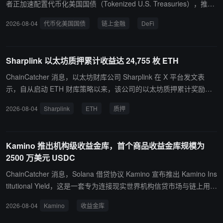
定币等其他生息资产。他称从个人角度看，该提案会削弱 ETH 作为
者正加速配置代币化美国国债（Tokenized U.S. Treasuries），推动
资产的可行性并限制其潜力，希望提案不要推进，否则将有大量参与
链上美债市场持续扩张。数据显示，链上美国国债基金总市值已升至
2026-08-04
代币化美国国债
链上金融
DeFi
者把兴趣转向其他网络，并强调以太坊不应因其增长而受到惩罚。
历史新高，达到 162 亿美元，较年初增长约 77%。 Kobeissi 指出，
市场增长主要受到链上收益需求推动。越来越多用户将代币化美债作
为抵押资产，借入稳定币，并将资金部署至 DeFi 策略，以提升资本
Sharplink 以太坊质押累计收益达 24,755 枚 ETH
利用率。部分链上借贷平台支持循环杠杆策略（looping），用户可重
复抵押代币化国债、借入稳定币并再次投入市场，部分策略年化收益
ChainCatcher 消息，以太坊财库公司 Sharplink 在 X 平台发文表
率可超过 10%。 Kobeissi 认为，随着传统金融资产持续上链，代币
示，自从启动 ETH 财库策略以来，该公司的以太坊质押累计奖励收
化美国国债正在成为链上金融的重要基础设施，并可能成为未来链上
益已达 24,755 枚 ETH。 此外，该公司上周获得的以太坊质押收益为
2026-08-04
Sharplink
ETH
质押
资本市场的重要组成部分。
417 枚 ETH。
Kamino 推出机构级收益金库，首个商品收益金库规模为
2500 万美元 USDC
ChainCatcher 消息，Solana 借贷协议 Kamino 宣布推出 Kamino Ins
titutional Yield，这是一套专为连接现实世界机构信贷市场与链上用户
而打造的链上金库基础设施。基于该基础设施构建的首个金库 Comm
2026-08-04
Kamino
收益金库
odity Yield（商品收益金库）现已上线，初始存款规模为 2500 万美
元 USDC。 该金库将链上用户与机构商品贸易融资需求对接，目标