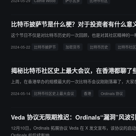
2024-05-29
Cathie Wood
萨尔瓦多
比特币社区
比特币披萨节是什么梗？对于投资者有什么意
这个节日不仅是对比特币历史的一次回顾，也是对其社区精神的一
2024-05-22
比特币披萨节
加密货币
比特币历史
比特币社区
揭秘比特币社区史上最大会议，在香港都聊了
上周，在香港举办的规模最大的一次比特币会议刚刚落幕了，大家
2024-05-14
比特币社区史上最大会议
香港
Ordinals 协议
Veda 协议无限期推迟：Ordinals“漏洞”
12月10日，Ordinals 拓展协议 Veda 在 X 发文宣布，该协议
Ordinals 的后续影响。