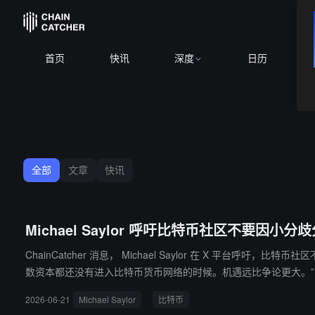
BTC
首页
快讯
深度
日历
全部
文章
快讯
Michael Saylor 呼吁比特币社区不要因
ChainCatcher 消息， Michael Saylor 在 X 
数资本都还没有进入比特币货币网络的时候。机遇远比争论更大。”
2026-06-21
Michael Saylor
比特币