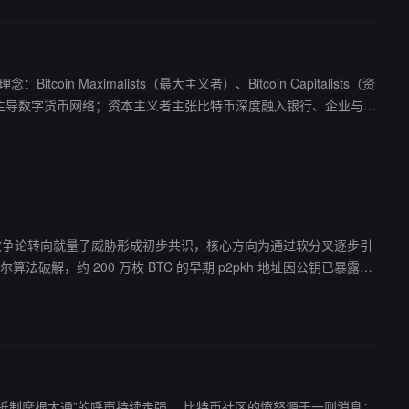
oin Maximalists（最大主义者）、Bitcoin Capitalists（资
新、守护”
，同时将大部分创新放在二层网络、托管、信贷及资本市场基础设施
，比特币社区正从分散争论转向就量子威胁形成初步共识，核心方向为通过软分叉逐步引
产实施冻结或销毁处理，以防止极端情况下的大规模抛压冲击市场。
声持续走强。 比特币社区的愤怒源于一则消息：