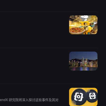
篇，TrendX 研究院将深入探讨这些事件及其对